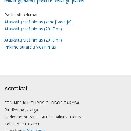
reikalingų darbų, prekių ir paslaugų planas
Paskelbti pirkimai
Ataskaitų viešinimas (senoji versija)
Ataskaitų viešinimas (2017 m.)
Ataskaitų viešinimas (2018 m.)
Pirkimo sutarčių viešinimas
Kontaktai
ETNINĖS KULTŪROS GLOBOS TARYBA
Biudžetinė įstaiga
Gedimino pr. 60, LT-01110 Vilnius, Lietuva
Tel. (0 5) 210 7161
El. paštas
info@ekgt.lt