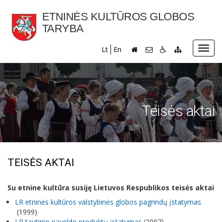
ETNINĖS KULTŪROS GLOBOS
TARYBA
Toggl
Lt
En
navig
Teisės aktai
TEISĖS AKTAI
Su etnine kultūra susiję Lietuvos Respublikos teisės aktai
LR etninės kultūros valstybinės globos pagrindų įstatymas
(1999)
LR tautinio paveldo produktų įstatymas
(2007)