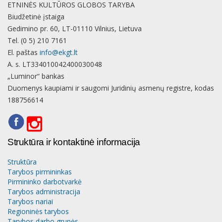
ETNINĖS KULTŪROS GLOBOS TARYBA
Biudžetinė įstaiga
Gedimino pr. 60, LT-01110 Vilnius, Lietuva
Tel. (0 5) 210 7161
El. paštas
info@ekgt.lt
A. s. LT334010042400030048
„Luminor“ bankas
Duomenys kaupiami ir saugomi Juridinių asmenų registre, kodas
188756614
Struktūra ir kontaktinė informacija
Struktūra
Tarybos pirmininkas
Pirmininko darbotvarkė
Tarybos administracija
Tarybos nariai
Regioninės tarybos
Tarybos darbo grupės