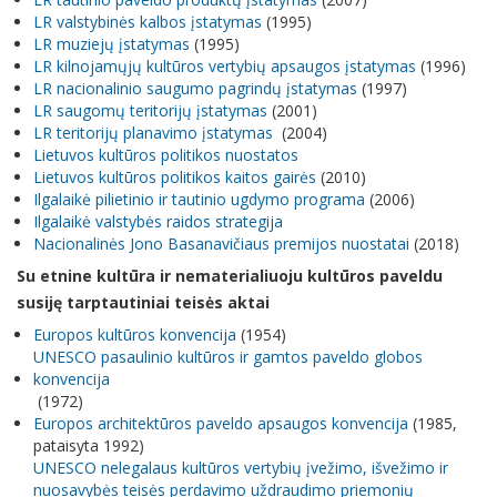
LR valstybinės kalbos įstatymas
(1995)
LR muziejų įstatymas
(1995)
LR kilnojamųjų kultūros vertybių apsaugos įstatymas
(1996)
LR nacionalinio saugumo pagrindų įstatymas
(1997)
LR saugomų teritorijų įstatymas
(2001)
LR teritorijų planavimo įstatymas
(2004)
Lietuvos kultūros politikos nuostatos
Lietuvos kultūros politikos kaitos gairės
(2010)
Ilgalaikė pilietinio ir tautinio ugdymo programa
(2006)
Ilgalaikė valstybės raidos strategija
Nacionalinės Jono Basanavičiaus premijos nuostatai
(2018)
Su etnine kultūra ir nematerialiuoju kultūros paveldu
susiję tarptautiniai teisės aktai
Europos kultūros konvencija
(1954)
UNESCO pasaulinio kultūros ir gamtos paveldo globos
konvencija
(1972)
Europos architektūros paveldo apsaugos konvencija
(1985,
pataisyta 1992)
UNESCO nelegalaus kultūros vertybių įvežimo, išvežimo ir
nuosavybės teisės perdavimo uždraudimo priemonių