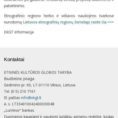
patvirtinimo.
Etnografinio regiono herbo ir vėliavos naudojimo tvarkose
nurodomą
Lietuvos etnografinių regionų žemėlapį rasite čia >>>
EKGT informacija
Kontaktai
ETNINĖS KULTŪROS GLOBOS TARYBA
Biudžetinė įstaiga
Gedimino pr. 60, LT-01110 Vilnius, Lietuva
Tel. (0 5) 210 7161
El. paštas
info@ekgt.lt
A. s. LT334010042400030048
„Luminor“ bankas
Duomenys kaupiami ir saugomi Juridinių asmenų registre, kodas