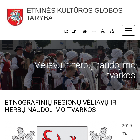
ETNINĖS KULTŪROS GLOBOS
TARYBA
Toggl
Lt
En
navig
Vėliavų ir herbų naudojimo
tvarkos
ETNOGRAFINIŲ REGIONŲ VĖLIAVŲ IR
HERBŲ NAUDOJIMO TVARKOS
2019
m.