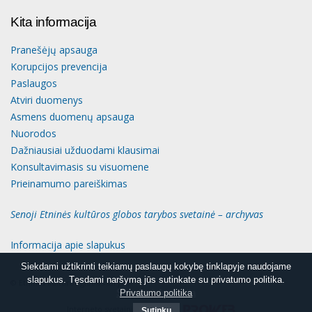
Kita informacija
Pranešėjų apsauga
Korupcijos prevencija
Paslaugos
Atviri duomenys
Asmens duomenų apsauga
Nuorodos
Dažniausiai užduodami klausimai
Konsultavimasis su visuomene
Prieinamumo pareiškimas
Senoji Etninės kultūros globos tarybos svetainė – archyvas
Informacija apie slapukus
Siekdami užtikrinti teikiamų paslaugų kokybę tinklapyje naudojame
Siekdami užtikrinti teikiamų paslaugų kokybę tinklapyje naudojame
slapukus. Tęsdami naršymą jūs sutinkate su privatumo politika.
slapukus. Tęsdami naršymą jūs sutinkate su privatumo politika.
© Etninės kultūros globos taryba
Slapukų informacija
Privatumo politika
Interneto svetainių kūrimas
Sutinku
Sutinku