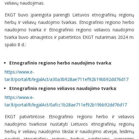
vėliavų naudojimas.
EKGT buvo įpareigota parengti Lietuvos etnografinių regionų
herbų ir vėliavų naudojimo tvarkas. Etnografinio regiono herbo
naudojimo tvarka ir Etnografinio regiono vėliavos naudojimo
tvarka buvo atnaujintos ir patvirtintos EKGT nutarimais 2024 m.
spalio 8 d.:
Etnografinio regiono herbo naudojimo tvarka
:
https://www.e-
tar.lt/portal/lt/legalAct/a30a3b928ae711ef92b19bb92dd76d17
Etnografinio regiono vėliavos naudojimo tvarka
:
https://www.e-
tar.lt/portal/lt/legalAct/0afcc1b28ae711ef92b19bb92dd76d17
EKGT patvirtintose Etnografinio regiono herbo ir vėliavos
naudojimo tvarkose nustatyti Lietuvos etnografinių regionų
herbų ir vėliavų naudojimo tikslai ir naudojimo atvejai, leidimų
naudoti etnografinių regionų herbus juridiniams asmenims