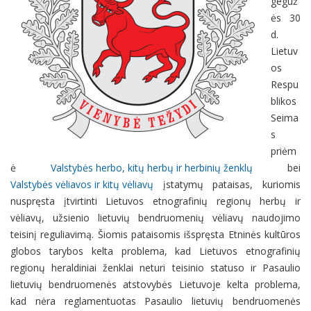
geguž
ės 30
d.
Lietuv
os
Respu
blikos
Seima
s
priėm
ė
Valstybės herbo, kitų herbų ir herbinių ženklų
bei
Valstybės vėliavos ir kitų vėliavų
įstatymų pataisas, kuriomis
nuspręsta įtvirtinti Lietuvos etnografinių regionų herbų ir
vėliavų, užsienio lietuvių bendruomenių vėliavų naudojimo
teisinį reguliavimą. Šiomis pataisomis išspręsta Etninės kultūros
globos tarybos kelta problema, kad Lietuvos etnografinių
regionų heraldiniai ženklai neturi teisinio statuso ir Pasaulio
lietuvių bendruomenės atstovybės Lietuvoje kelta problema,
kad nėra reglamentuotas Pasaulio lietuvių bendruomenės