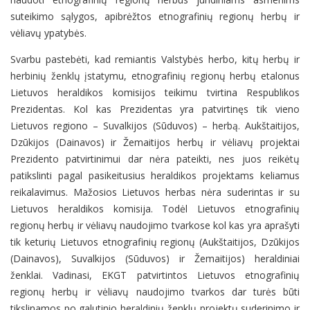
suteikimo sąlygos, apibrėžtos etnografinių regionų herbų ir
vėliavų ypatybės.
Svarbu pastebėti, kad remiantis Valstybės herbo, kitų herbų ir
herbinių ženklų įstatymu, etnografinių regionų herbų etalonus
Lietuvos heraldikos komisijos teikimu tvirtina Respublikos
Prezidentas. Kol kas Prezidentas yra patvirtinęs tik vieno
Lietuvos regiono – Suvalkijos (Sūduvos) – herbą. Aukštaitijos,
Dzūkijos (Dainavos) ir Žemaitijos herbų ir vėliavų projektai
Prezidento patvirtinimui dar nėra pateikti, nes juos reikėtų
patikslinti pagal pasikeitusius heraldikos projektams keliamus
reikalavimus. Mažosios Lietuvos herbas nėra suderintas ir su
Lietuvos heraldikos komisija. Todėl Lietuvos etnografinių
regionų herbų ir vėliavų naudojimo tvarkose kol kas yra aprašyti
tik keturių Lietuvos etnografinių regionų (Aukštaitijos, Dzūkijos
(Dainavos), Suvalkijos (Sūduvos) ir Žemaitijos) heraldiniai
ženklai. Vadinasi, EKGT patvirtintos Lietuvos etnografinių
regionų herbų ir vėliavų naudojimo tvarkos dar turės būti
tikslinamos po galutinio heraldinių ženklų projektų suderinimo ir