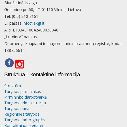
Biudžetinė įstaiga
Gedimino pr. 60, LT-01110 Vilnius, Lietuva
Tel. (0 5) 210 7161
El. paštas
info@ekgt.lt
A. s. LT334010042400030048
„Luminor“ bankas
Duomenys kaupiami ir saugomi Juridinių asmenų registre, kodas
188756614
Struktūra ir kontaktinė informacija
Struktūra
Tarybos pirmininkas
Pirmininko darbotvarkė
Tarybos administracija
Tarybos nariai
Regioninės tarybos
Tarybos darbo grupės
Kontaktai pasiteirauti