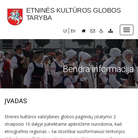
ETNINĖS KULTŪROS GLOBOS
TARYBA
Toggl
Lt
En
navig
Bendra informacija
ĮVADAS
Etninės kultūros valstybinės globos pagrindų įstatymo 2
straipsnio 10 dalyje pateiktame apibrėžime nurodoma, kad
etnografinis regionas – tai istoriškai susiformavusi teritorijos