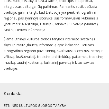
dalis, kurioje išlaikyta savita tarmė, tradicijos ir papročiai,
integruotas baltų genčių palikimas. Remiantis susiklosčiusia
tradicija, galima teigti, kad Lietuvoje yra penki etnografiniai
regionai, pasižymintys istoriškai susiformavusiais kultūriniais
ypatumais: Aukštaitija, Dzūkija (Dainava), Suvalkija (Sūduva),
Mažoji Lietuva ir Žemaitija.
Šiame Etninės kultūros globos tarybos interneto svetainės
skyriuje rasite glaustą informaciją apie kiekvieno Lietuvos
etnografinio regiono pavadinimą, svarbiausius centrus, herbą ir
vėliavą, kraštovaizdį, tradicinę architektūrą, patarmes, tradicinę
muziką, tautinį kostiumą, kulinarinį paveldą ir kitas savitas
tradicijas.
Kontaktai
ETNINĖS KULTŪROS GLOBOS TARYBA