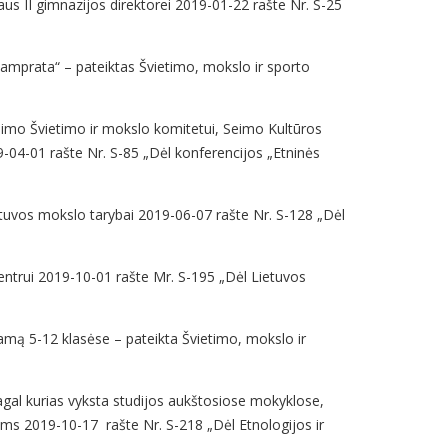
us II gimnazijos direktorei 2019-01-22 rašte Nr. S-25
amprata“ – pateiktas Švietimo, mokslo ir sporto
 Seimo Švietimo ir mokslo komitetui, Seimo Kultūros
19-04-01 rašte Nr. S-85 „Dėl konferencijos „Etninės
Lietuvos mokslo tarybai 2019-06-07 rašte Nr. S-128 „Dėl
entrui 2019-10-01 rašte Mr. S-195 „Dėl Lietuvos
amą 5-12 klasėse – pateikta Švietimo, mokslo ir
pagal kurias vyksta studijos aukštosiose mokyklose,
riams 2019-10-17 rašte Nr. S-218 „Dėl Etnologijos ir