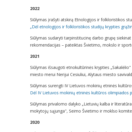
2022
Siūlymas įrašyti atskirą Etnologijos ir folkloristikos 
„Dėl etnologijos ir folkloristikos studijų krypties grąž
Siūlymas sudaryti tarpinstitucinę darbo grupę siekinat
rekomendacijas – pateiktas Švietimo, mokslo ir sport
2021
Siūlymas išsaugoti etnokultūrinės krypties „Sakalėlio"
miesto merui Nerijui Cesiuliui, Alytaus miesto savival
Siūlymas surengti IV Lietuvos mokinių etninės kultūr
Dėl IV Lietuvos mokinių etninės kultūros olimpiados 
Siūlymas privalomo dalyko „Lietuvių kalba ir literatūra"
mokytojų sąjunga", Seimo Švietimo ir moklso komitet
2020