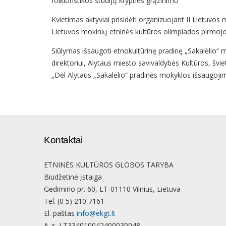
folkloristikos studijų krypties grąžinimo“
Kvietimas aktyviai prisidėti organizuojant II Lietuvo
Lietuvos mokinių etninės kultūros olimpiados pirmoj
Siūlymas išsaugoti etnokultūrinę pradinę „Sakalėlio“ 
direktoriui, Alytaus miesto savivaldybės Kultūros, švi
„Dėl Alytaus „Sakalėlio“ pradinės mokyklos išsaugoj
Kontaktai
ETNINĖS KULTŪROS GLOBOS TARYBA
Biudžetinė įstaiga
Gedimino pr. 60, LT-01110 Vilnius, Lietuva
Tel. (0 5) 210 7161
El. paštas
info@ekgt.lt
A. s. LT334010042400030048