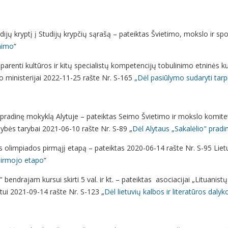
studijų kryptį į Studijų krypčių sąrašą – pateiktas Švietimo, mokslo ir s
inimo
“
 parenti kultūros ir kitų specialistų kompetencijų tobulinimo etninės k
o ministerijai 2022-11-25 rašte Nr. S-165
„Dėl pasiūlymo sudaryti tarp
 pradinę mokyklą Alytuje – pateiktas Seimo Švietimo ir mokslo komitetu
dybės tarybai 2021-06-10 rašte Nr. S-89 „
Dėl Alytaus „Sakalėlio" prad
os olimpiados pirmąjį etapą – pateiktas 2020-06-14 rašte Nr. S-95 Lie
pirmojo etapo
“
 bendrajam kursui skirti 5 val. ir kt. – pateiktas asociacijai „Lituanistų
ui 2021-09-14 rašte Nr. S-123 „
Dėl lietuvių kalbos ir literatūros dal