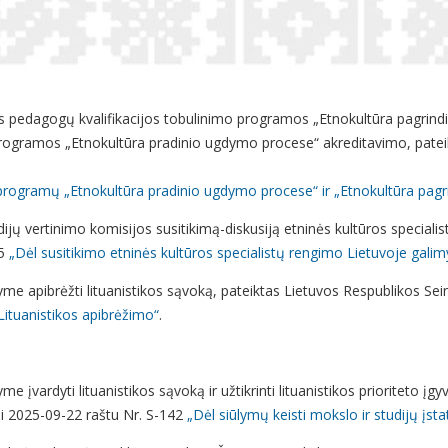
nės pedagogų kvalifikacijos tobulinimo programos „Etnokultūra pagrin
programos „Etnokultūra pradinio ugdymo procese“ akreditavimo, patei
o programų „Etnokultūra pradinio ugdymo procese“ ir „Etnokultūra pag
ijų vertinimo komisijos susitikimą-diskusiją etninės kultūros speciali
45
„Dėl susitikimo etninės kultūros specialistų rengimo Lietuvoje gal
yme apibrėžti lituanistikos sąvoką, pateiktas Lietuvos Respublikos Sei
Lituanistikos apibrėžimo“
.
e įvardyti lituanistikos sąvoką ir užtikrinti lituanistikos prioriteto 
jai 2025-09-22 raštu Nr. S-142
„Dėl siūlymų keisti mokslo ir studijų įst