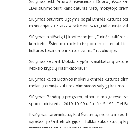
Siūlymas teikti Artūro Sinkevičiaus ir Dobilo Juškos 
„Dėl siūlymo teikti kandidatūras Metų mokytojo premi
Siūlymas patvirtinti ugdymą pagal Etninės kultūros b
ministerijai 2019-02-14 rašte Nr. S-49 „Dėl etninės 
Siūlymas atsižvelgti į konferencijos „Etninės kultūro
komitetui, Švietimo, mokslo ir sporto ministerijai, Li
kultūros tęstinumo ir kaitos tyrimai“ rezoliucijos“
Siūlymas keičiant Mokslo krypčių klasifikatorių vietoj
Mokslo krypčių klasifikatoriaus“
Siūlymas keisti Lietuvos mokinių etninės kultūros ol
mokinių etninės kultūros olimpiados sąlygų keitimo“
Siūlymas Bendrųjų programų atnaujinimo gairėse įrašy
sporto ministerijai 2019-10-09 rašte Nr. S-199 „Dėl 
Prašymas tarpininkauti, kad Švietimo, mokslo ir sport
sąrašas, įrašant etnologijos ir folkloristikos studijų