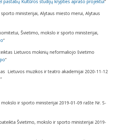
l pastabų Kultūros studijų krypties aprašo projektui
“
sporto ministerijai, Alytaus miesto merui, Alytaus
omitetui, Švietimo, mokslo ir sporto ministerijai,
to
“
ateiktas Lietuvos mokinių neformaliojo švietimo
apo
“
iktas Lietuvos muzikos ir teatro akademijai 2020-11-12
e
“
 mokslo ir sporto ministerijai 2019-01-09 rašte Nr. S-
pateikta Švietimo, mokslo ir sporto ministerijai 2019-