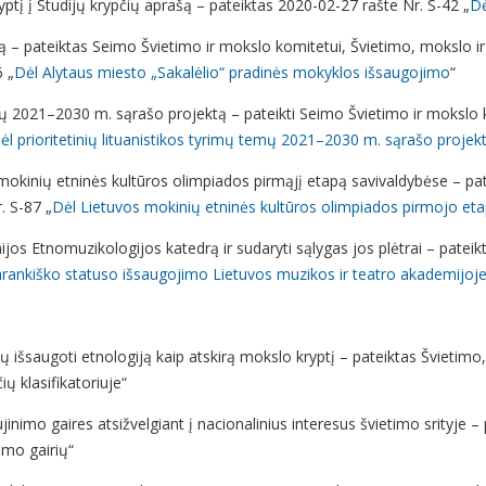
kryptį į Studijų krypčių aprašą – pateiktas 2020-02-27 rašte Nr. S-42 „
Dė
ą – pateiktas Seimo Švietimo ir mokslo komitetui, Švietimo, mokslo ir 
 „
Dėl Alytaus miesto „Sakalėlio“ pradinės mokyklos išsaugojimo
“
temų 2021–2030 m. sąrašo projektą – pateikti Seimo Švietimo ir mokslo k
ėl prioritetinių lituanistikos tyrimų temų 2021–2030 m. sąrašo projek
os mokinių etninės kultūros olimpiados pirmąjį etapą savivaldybėse – p
. S-87 „
Dėl Lietuvos mokinių etninės kultūros olimpiados pirmojo et
jos Etnomuzikologijos katedrą ir sudaryti sąlygas jos plėtrai – pate
rankiško statuso išsaugojimo Lietuvos muzikos ir teatro akademijoj
 išsaugoti etnologiją kaip atskirą mokslo kryptį – pateiktas Švietimo,
ų klasifikatoriuje“
imo gaires atsižvelgiant į nacionalinius interesus švietimo srityje – 
imo gairių“