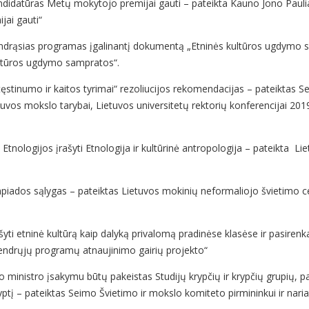
kandidatūras Metų mokytojo premijai gauti – pateikta Kauno Jono Paulia
jai gauti“
endrąsias programas įgalinantį dokumentą „Etninės kultūros ugdymo s
kultūros ugdymo sampratos“.
s tęstinumo ir kaitos tyrimai“ rezoliucijos rekomendacijas – pateiktas
etuvos mokslo tarybai, Lietuvos universitetų rektorių konferencijai 20
e Etnologijos įrašyti Etnologija ir kultūrinė antropologija – pateikta 
impiados sąlygas – pateiktas Lietuvos mokinių neformaliojo švietimo c
ti etninė kultūrą kaip dalyką privalomą pradinėse klasėse ir pasirenk
Bendrųjų programų atnaujinimo gairių projekto“
o ministro įsakymu būtų pakeistas Studijų krypčių ir krypčių grupių, 
 kryptį – pateiktas Seimo Švietimo ir mokslo komiteto pirmininkui ir na