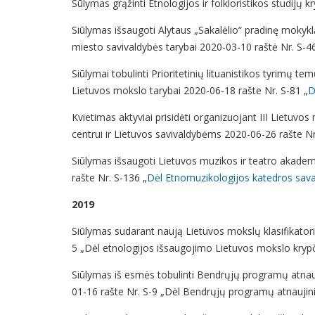
Sūlymas grąžinti Etnologijos ir folkloristikos studijų 
Siūlymas išsaugoti Alytaus „Sakalėlio“ pradinę mokykl
miesto savivaldybės tarybai 2020-03-10 raštė Nr. S-46
Siūlymai tobulinti Prioritetinių lituanistikos tyrimų 
Lietuvos mokslo tarybai 2020-06-18 rašte Nr. S-81 „
D
Kvietimas aktyviai prisidėti organizuojant III Lietuv
centrui ir Lietuvos savivaldybėms 2020-06-26 rašte Nr
Siūlymas išsaugoti Lietuvos muzikos ir teatro akademi
rašte Nr. S-136 „
Dėl Etnomuzikologijos katedros sava
2019
Siūlymas sudarant naują Lietuvos mokslų klasifikatorių
5 „Dėl etnologijos išsaugojimo Lietuvos mokslo krypči
Siūlymas iš esmės tobulinti Bendrųjų programų atnaujin
01-16 rašte Nr. S-9 „Dėl Bendrųjų programų atnaujin