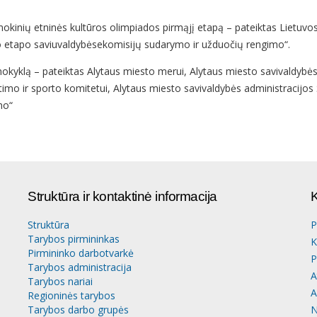
s mokinių etninės kultūros olimpiados pirmąjį etapą – pateiktas Lietu
o etapo saviuvaldybėsekomisijų sudarymo ir užduočių rengimo“.
mokyklą – pateiktas Alytaus miesto merui, Alytaus miesto savivaldybės
etimo ir sporto komitetui, Alytaus miesto savivaldybės administracijos
imo“
Struktūra ir kontaktinė informacija
K
Struktūra
P
Tarybos pirmininkas
K
Pirmininko darbotvarkė
P
Tarybos administracija
A
Tarybos nariai
A
Regioninės tarybos
Tarybos darbo grupės
N