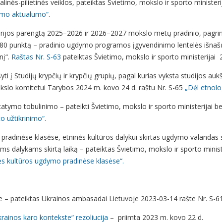
nės-pilietinės veiklos, pateiktas Švietimo, mokslo ir sporto ministeri
imo aktualumo“
.
terijos parengtą 2025–2026 ir 2026–2027 mokslo metų pradinio, pagrindi
punktą – pradinio ugdymo programos įgyvendinimo lentelės išnašų sk
nį“.
Raštas Nr. S-63
pateiktas Švietimo, mokslo ir sporto ministerijai
rašyti į Studijų krypčių ir krypčių grupių, pagal kurias vyksta studijos 
mokslo komitetui Tarybos 2024 m. kovo 24 d. raštu Nr. S-65
„Dėl etnolog
statymo tobulinimo – pateikti Švietimo, mokslo ir sporto ministerijai
to užtikrinimo“.
 pradinėse klasėse,
etninės kultūros dalykui skirtas ugdymo valanda
ms dalykams skirtą laiką – pateiktas Švietimo, mokslo ir sporto minist
ės kultūros ugdymo pradinėse klasėse“.
je – pateiktas Ukrainos ambasadai Lietuvoje 2023-03-14 rašte Nr. S-
krainos karo kontekste“ rezoliucija
– priimta 2023 m. kovo 22 d.