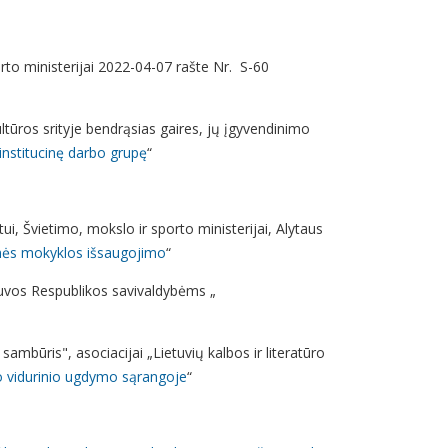
porto ministerijai 2022-04-07 rašte Nr. S-60
ultūros srityje bendrąsias gaires, jų įgyvendinimo
institucinę darbo grupę
“
i, Švietimo, mokslo ir sporto ministerijai, Alytaus
inės mokyklos išsaugojimo
“
tuvos Respublikos savivaldybėms „
 sambūris", asociacijai „Lietuvių kalbos ir literatūro
yko vidurinio ugdymo sąrangoje
“