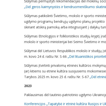
Siūlymas permąstyti rekomendacijas dėl mokinių sociali
„Dėl geros kaimynystės ir bendruomeniškumo skatin
Siūlymas patikslinti Švietimo, mokslo ir sporto minis
ugdymo programų bendrųjų ugdymo planų projekto 80 
skiriant atskirą pamoką arba integruojant į dalykų turi
Siūlymas Etnologijos ir folkloristikos studijų kryptį į
mokslo ir sporto ministerijai bei Seimo Švietimo ir 
Siūlymai dėl Lietuvos Respublikos mokslo ir studijų į
m. kovo 24 d. raštu Nr. S-66
„Dėl lituanistikos priorite
Siūlymas įtvirtinti privalomą etninės kultūros mokymą
(ar) kitiems su etnine kultūra susijusiems mokomiesie
Tarybos 2025 m. kovo 25 d. raštu Nr. S-67
„Dėl etnin
2023
Paklausimas dėl tautinio-patriotinio ugdymo Ukraino
Konferencijos „Tapatybė ir etninė kultūra Rusijos ir U