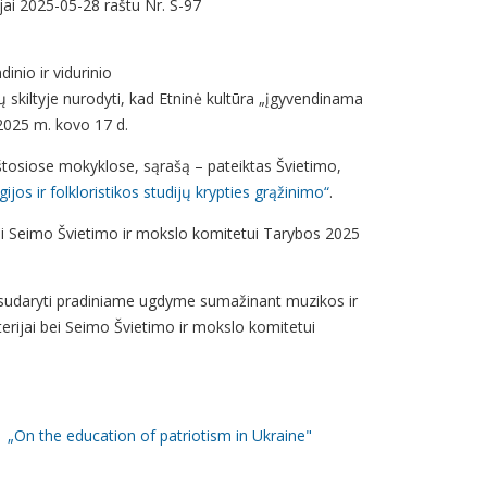
jai 2025-05-28 raštu Nr. S-97
nio ir vidurinio
iltyje nurodyti, kad Etninė kultūra „įgyvendinama
 2025 m. kovo 17 d.
aukštosiose mokyklose, sąrašą – pateiktas Švietimo,
ijos ir folkloristikos studijų krypties grąžinimo“
.
 bei Seimo Švietimo ir mokslo komitetui Tarybos 2025
s sudaryti pradiniame ugdyme sumažinant muzikos ir
erijai bei Seimo Švietimo ir mokslo komitetui
61
„On the education of patriotism in Ukraine"