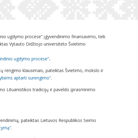
dinio ugdymo procese“ įgyvendinimo finansavimo, tiek
ktas Vytauto Didžiojo universiteto Švietimo
rindinio ugdymo procese“
.
stų rengimo klausimais, pateiktas Švietimo, mokslo ir
imybėms aptarti surengimo“
.
mo Lituanistikos tradicijų ir paveldo įprasminimo
įgyvendinimą, pateiktas Lietuvos Respublikos Seimo
atymą“
.