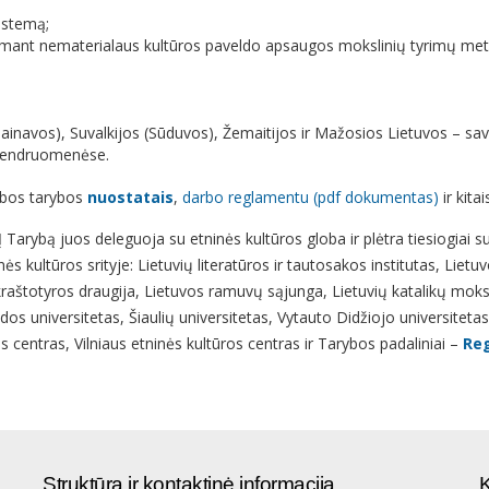
istemą;
apimant nematerialaus kultūros paveldo apsaugos mokslinių tyrimų met
Dainavos), Suvalkijos (Sūduvos), Žemaitijos ir Mažosios Lietuvos – sa
ų bendruomenėse.
lobos tarybos
nuostatais
,
darbo reglamentu (pdf dokumentas)
ir kitai
Tarybą juos deleguoja su etninės kultūros globa ir plėtra tiesiogiai su
ės kultūros srityje: Lietuvių literatūros ir tautosakos institutas, Lietuv
 kraštotyros draugija, Lietuvos ramuvų sąjunga, Lietuvių katalikų mok
os universitetas, Šiaulių universitetas, Vytauto Didžiojo universiteta
os centras, Vilniaus etninės kultūros centras ir Tarybos padaliniai –
Reg
Struktūra ir kontaktinė informacija
K