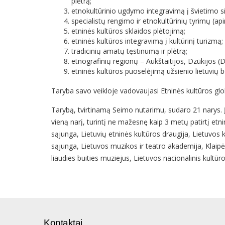
plėtrą;
etnokultūrinio ugdymo integravimą į švietimo s
specialistų rengimo ir etnokultūrinių tyrimų (
etninės kultūros sklaidos plėtojimą;
etninės kultūros integravimą į kultūrinį turizmą;
tradicinių amatų tęstinumą ir plėtrą;
etnografinių regionų – Aukštaitijos, Dzūkijos (
etninės kultūros puoselėjimą užsienio lietuvi
Taryba savo veikloje vadovaujasi Etninės kultūros g
Tarybą, tvirtinamą Seimo nutarimu, sudaro 21 narys. Į 
vieną narį, turintį ne mažesnę kaip 3 metų patirtį etnin
sąjunga, Lietuvių etninės kultūros draugija, Lietuvos
sąjunga, Lietuvos muzikos ir teatro akademija, Klaipėd
liaudies buities muziejus, Lietuvos nacionalinis kultūr
Kontaktai