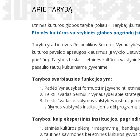
APIE TARYBĄ
Etninės kultūros globos taryba (toliau – Taryba) įkur
Etninės kultūros valstybinės globos pagrindų į
Taryba yra Lietuvos Respublikos Seimo ir Vyriausybės 
kultūros paveldo apsaugos klausimus. Ji vykdo Lietuvo
priežiūrą. Tarybos tikslas – etninės kultūros valstybi
pasaulio tautų kultūriniame gyvenime.
Tarybos svarbiausios funkcijos yra:
Padėti Vyriausybei formuoti ir įgyvendinti etninė
Teikti išvadas Seimui ir Vyriausybei apie strateg
Teikti išvadas ir siūlymus valstybės institucijom
siūlymus valstybės institucijoms dėl programų 
Tarybos, kaip ekspertinės institucijos, pagrindi
etninės kultūros plėtrą ir integravimą į bendrąją
tautinės savimonės bei etninės kultūros gyvosi