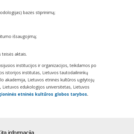
odologijas) bazės stiprinimą;
vitumo išsaugojimą;
s teisės aktais.
sijusios institucijos ir organizacijos, teikdamos po
os istorijos institutas, Lietuvos tautodailininkų
slo akademija, Lietuvos etninės kultūros ugdytojų
s, Lietuvos edukologijos universitetas, Lietuvos
ioninės etninės kultūros globos tarybos
.
ita informacija