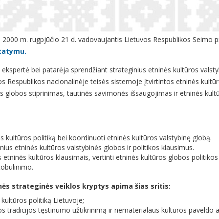
ta 2000 m. rugpjūčio 21 d. vadovaujantis Lietuvos Respublikos Seimo 
statymu.
ekspertė bei patarėja sprendžiant strateginius etninės kultūros valst
s Respublikos nacionalinėje teisės sistemoje įtvirtintos etninės kult
nės globos stiprinimas, tautinės savimonės išsaugojimas ir etninės kul
s kultūros politiką bei koordinuoti etninės kultūros valstybinę globą.
inius etninės kultūros valstybinės globos ir politikos klausimus.
s etninės kultūros klausimais, vertinti etninės kultūros globos politiko
tobulinimo.
nės strateginės veiklos kryptys apima šias sritis:
 kultūros politiką Lietuvoje;
os tradicijos tęstinumo užtikrinimą ir nematerialaus kultūros paveld