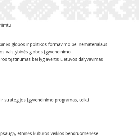
priimtu
ybinės globos ir politikos formavimo bei nematerialaus
ūros valstybinės globos įgyvendinimo
tūros tęstinumas bei lygiavertis Lietuvos dalyvavimas
s ir strategijos įgyvendinimo programas, teikti
o apsaugą, etninės kultūros veiklos bendruomenėse