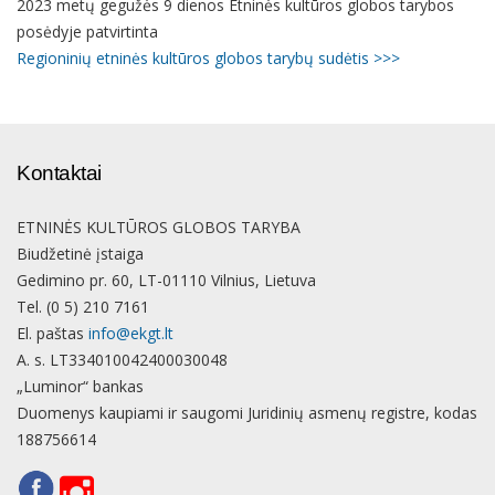
2023 metų gegužės 9 dienos Etninės kultūros globos tarybos
posėdyje patvirtinta
Regioninių etninės kultūros globos tarybų sudėtis >>>
Kontaktai
ETNINĖS KULTŪROS GLOBOS TARYBA
Biudžetinė įstaiga
Gedimino pr. 60, LT-01110 Vilnius, Lietuva
Tel. (0 5) 210 7161
El. paštas
info@ekgt.lt
A. s. LT334010042400030048
„Luminor“ bankas
Duomenys kaupiami ir saugomi Juridinių asmenų registre, kodas
188756614