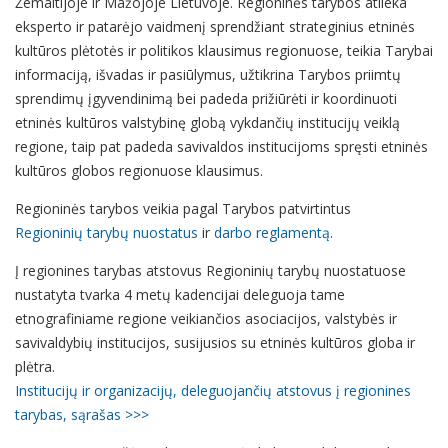
Žemaitijoje ir Mažojoje Lietuvoje. Regioninės tarybos atlieka
eksperto ir patarėjo vaidmenį sprendžiant strateginius etninės
kultūros plėtotės ir politikos klausimus regionuose, teikia Tarybai
informaciją, išvadas ir pasiūlymus, užtikrina Tarybos priimtų
sprendimų įgyvendinimą bei padeda prižiūrėti ir koordinuoti
etninės kultūros valstybinę globą vykdančių institucijų veiklą
regione, taip pat padeda savivaldos institucijoms spręsti etninės
kultūros globos regionuose klausimus.
Regioninės tarybos veikia pagal Tarybos patvirtintus
Regioninių tarybų nuostatus
ir
darbo reglamentą
.
Į regionines tarybas atstovus Regioninių tarybų nuostatuose
nustatyta tvarka 4 metų kadencijai deleguoja tame
etnografiniame regione veikiančios asociacijos, valstybės ir
savivaldybių institucijos, susijusios su etninės kultūros globa ir
plėtra.
Institucijų ir organizacijų, deleguojančių atstovus į regionines
tarybas, sąrašas >>>