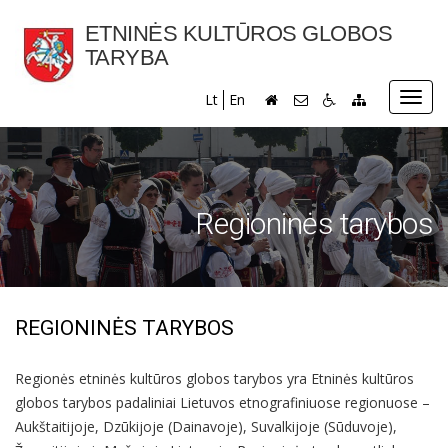
ETNINĖS KULTŪROS GLOBOS
TARYBA
Toggl
Lt
En
navig
Regioninės tarybos
REGIONINĖS TARYBOS
Regionės etninės kultūros globos tarybos yra Etninės kultūros
globos tarybos padaliniai Lietuvos etnografiniuose regionuose –
Aukštaitijoje, Dzūkijoje (Dainavoje), Suvalkijoje (Sūduvoje),