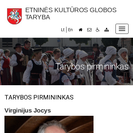
ETNINĖS KULTŪROS GLOBOS
TARYBA
Toggl
Lt
En
navig
Tarybos pirmininkas
TARYBOS PIRMININKAS
Virginijus Jocys