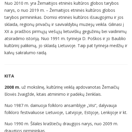
Nuo 2010 m. yra Žemaitijos etninės kultūros globos tarybos
narys, o nuo 2019 m. – Žemaitijos etninės kultūros globos
tarybos pirmininkas. Domisi etninės kultūros išsaugojimu ir jos
sklaida, regionų privačių ir savivaldybių muziejų veikla. Gilinasi į
XX a. pradžios pirmųjų viešųjų lietuviškų gegužinių bei vaidinimų
atsiradimo istoriją. Nuo 1991 m. tyrinėja D. Poškos ir jo Baublio
kultūrinį palikimą, jo sklaidą Lietuvoje. Taip pat tyrinėja medžių ir
kalvų sakralumo raidą.
KITA
2008 m.
už mokslinę, kultūrinę veiklą apdovanotas Žemaičių
šlovės žvaigžde, kitais atminimo ir padėkų ženklais.
Nuo 1987 m. dainuoja folkloro ansamblyje „Visi“, dalyvauja
folkloro festivaliuose Lietuvoje, Latvijoje, Estijoje, Lenkijoje ir kt.
Nuo 1990 m. Šilalės kraštiečių draugijos narys, nuo 2009 m.
draugijos pirmininkas.