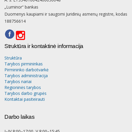
„Luminor“ bankas
Duomenys kaupiami ir saugomi Juridinių asmenų registre, kodas
188756614
Struktūra ir kontaktinė informacija
Struktūra
Tarybos pirmininkas
Pirmininko darbotvarkė
Tarybos administracija
Tarybos nariai
Regioninės tarybos
Tarybos darbo grupės
Kontaktai pasiteirauti
Darbo laikas
I–IV 8:00–17:00, V 8:00–15:45