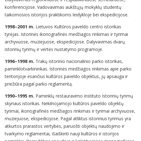
konferencijose. Vadovavimas aukštųjų mokyklų studentų
taikomosios istorijos praktikoms leidykloje bei ekspedicijose.
1998–2001 m.
Lietuvos Kultūros paveldo centro istorikas
tyrėjas. Istorinės ikonografinės medžiagos rinkimas ir tyrimai
archyvuose, muziejuose, ekspedicijose. Dalyvavimas dvarų
istorinių tyrimų ir vertės nustatymo programoje.
1996–1998 m.
Trakų istorinio nacionalinio parko istorikas,
paminklotvarkininkas. Istorinės medžiagos rinkimas apie parko
teritorijoje esančius kultūros paveldo objektus, jų apsauga ir
priežiūra pagal parko reglamentą.
1990–1995 m.
Paminklų restauravimo instituto Istorinių tyrimų
skyriaus istorikas. Nekilnojamojo kultūros paveldo objektų
tyrimai, ikonografinės medžiagos rinkimas ir tyrimai archyvuose,
muziejuose, ekspedicijose. Pagal atliktus istorinius tyrimus yra
atkurtos prarastos vertybės, paruošti objektų naudojimo ir
tvarkymo reglamentai, išaiškinti nauji kultūros ir istorijos