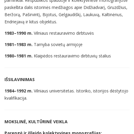
paminklai. Respublikos spaudoje ir kolektyvinėse monografijose
paskelbta dalis istorinės medžiagos apie Didžiadvarį, Gruzdžius,
Beržorą, Paširvintį, Bijotus, Gelgaudiškį, Laukuvą, Kaltinėnus,
Endriejavą ir kitus objektus.
1983–1990 m.
Vilniaus restauravimo dirbtuvės
1981–1983 m.
Tarnyba sovietų armijoje
1980–1981 m.
Klaipėdos restauravimo dirbtuvių stalius
IŠSILAVINIMAS
1984–1992 m.
Vilniaus universitetas. Istoriko, istorijos dėstytojo
kvalifikacija.
MOKSLINĖ, KULTŪRINĖ VEIKLA
Parengė ir išleido kolektyvines monografijas: