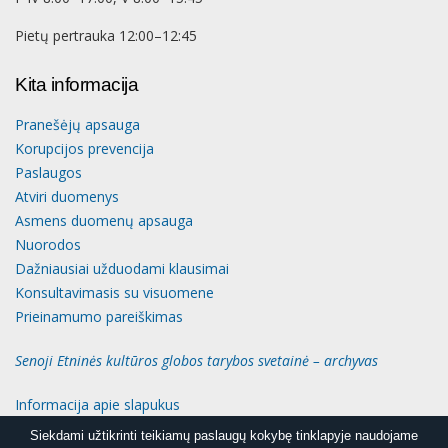
Pietų pertrauka 12:00–12:45
Kita informacija
Pranešėjų apsauga
Korupcijos prevencija
Paslaugos
Atviri duomenys
Asmens duomenų apsauga
Nuorodos
Dažniausiai užduodami klausimai
Konsultavimasis su visuomene
Prieinamumo pareiškimas
Senoji Etninės kultūros globos tarybos svetainė – archyvas
Informacija apie slapukus
Siekdami užtikrinti teikiamų paslaugų kokybę tinklapyje naudojame
Siekdami užtikrinti teikiamų paslaugų kokybę tinklapyje naudojame