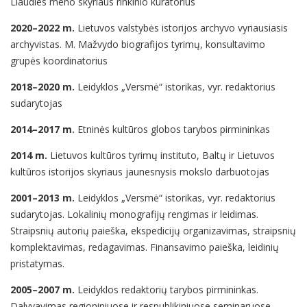
Liaudies meno skyriaus rinkinio kuratorius
2020–2022 m.
Lietuvos valstybės istorijos archyvo vyriausiasis
archyvistas. M. Mažvydo biografijos tyrimų, konsultavimo
grupės koordinatorius
2018–2020 m.
Leidyklos „Versmė“ istorikas, vyr. redaktorius
sudarytojas
2014–2017 m.
Etninės kultūros globos tarybos pirmininkas
2014 m.
Lietuvos kultūros tyrimų instituto, Baltų ir Lietuvos
kultūros istorijos skyriaus jaunesnysis mokslo darbuotojas
2001–2013 m.
Leidyklos „Versmė“ istorikas, vyr. redaktorius
sudarytojas. Lokalinių monografijų rengimas ir leidimas.
Straipsnių autorių paieška, ekspedicijų organizavimas, straipsnių
komplektavimas, redagavimas. Finansavimo paieška, leidinių
pristatymas.
2005–2007 m.
Leidyklos redaktorių tarybos pirmininkas.
Dalyvavimas regioniniuose ir respublikiniuose seminaruose,