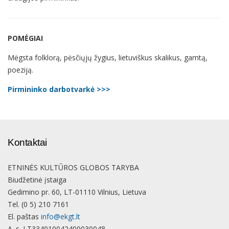
POMĖGIAI
Mėgsta folklorą, pėsčiųjų žygius, lietuviškus skalikus, gamtą,
poeziją.
Pirmininko darbotvarkė >>>
Kontaktai
ETNINĖS KULTŪROS GLOBOS TARYBA
Biudžetinė įstaiga
Gedimino pr. 60, LT-01110 Vilnius, Lietuva
Tel. (0 5) 210 7161
El. paštas
info@ekgt.lt
A. s. LT334010042400030048