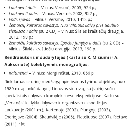
Laukuva I dalis
– Vilnius: Versmė, 2005, 924 p.;
Laukuva II dalis
– Vilnius: Versmė, 2008, 952 p.;
Endriejavas
– Vilnius: Versmė, 2010, 1412 p.;
Žemaičių kultūros savastys. Nuo Vilniaus kalvų prie Baublio
slenksčio I dalis
(su 2 CD) – Vilnius: Šilalės kraštiečių draugija,
2012, 198 p.;
Žemaičių kultūros savastys. Epochų jungtys II dalis
(su 2 CD) –
Vilnius: Šilalės kraštiečių draugija, 2013, 198 p.
Bendraautoris ir sudarytojas (kartu su K. Misiumi ir A.
Auksoriūte) kolektyvinės monografijos:
Kaltinėnai
– Vilnius: Margi raštai, 2010, 856 p.
Rinkdamas istorinę medžiagą apie įvairius tyrimo objektus, nuo
1989 m. aplankė daugelį Lietuvos vietovių, su įvairių sričių
specialistais dalyvavo kompleksinėse ekspedicijose. Kartu su
„Versmės“ leidykla dalyvavo ir organizavo ekspedicijas
Laukuvoje (2001 m.), Kartenoje (2002), Plungėje (2003),
Endriejave (2004), Skaudvilėje (2006), Plateliuose (2007), Rietave
(2011) ir kt.