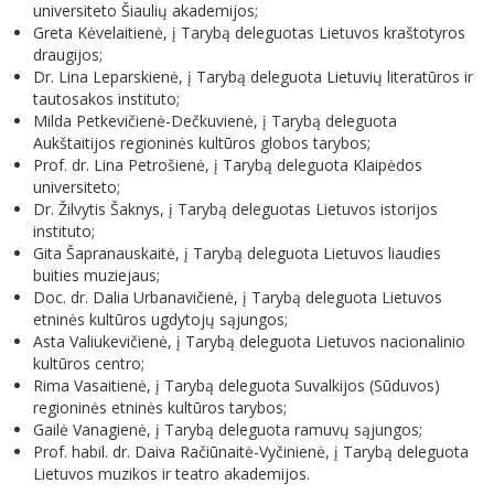
universiteto Šiaulių akademijos;
Greta Kėvelaitienė, į Tarybą deleguotas Lietuvos kraštotyros
draugijos;
Dr. Lina Leparskienė, į Tarybą deleguota Lietuvių literatūros ir
tautosakos instituto;
Milda Petkevičienė-Dečkuvienė, į Tarybą deleguota
Aukštaitijos regioninės kultūros globos tarybos;
Prof. dr. Lina Petrošienė, į Tarybą deleguota Klaipėdos
universiteto;
Dr. Žilvytis Šaknys, į Tarybą deleguotas Lietuvos istorijos
instituto;
Gita Šapranauskaitė, į Tarybą deleguota Lietuvos liaudies
buities muziejaus;
Doc. dr. Dalia Urbanavičienė, į Tarybą deleguota Lietuvos
etninės kultūros ugdytojų sąjungos;
Asta Valiukevičienė, į Tarybą deleguota Lietuvos nacionalinio
kultūros centro;
Rima Vasaitienė, į Tarybą deleguota Suvalkijos (Sūduvos)
regioninės etninės kultūros tarybos;
Gailė Vanagienė, į Tarybą deleguota ramuvų sąjungos;
Prof. habil. dr. Daiva Račiūnaitė-Vyčinienė, į Tarybą deleguota
Lietuvos muzikos ir teatro akademijos.