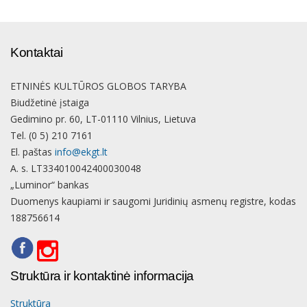
Kontaktai
ETNINĖS KULTŪROS GLOBOS TARYBA
Biudžetinė įstaiga
Gedimino pr. 60, LT-01110 Vilnius, Lietuva
Tel. (0 5) 210 7161
El. paštas
info@ekgt.lt
A. s. LT334010042400030048
„Luminor“ bankas
Duomenys kaupiami ir saugomi Juridinių asmenų registre, kodas
188756614
Struktūra ir kontaktinė informacija
Struktūra