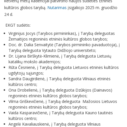
ketverių metų kadencijai patvirtino naujos sudėties Etninės
kultūros globos tarybą.
Nutarimas
įsigaliojo 2025 m. gruodžio
24 d.
EKGT sudėtis:
Virginijus Jocys (Tarybos pirmininkas), į Tarybą deleguotas
Žemaitijos regioninės etninės kultūros globos tarybos;
Doc. dr. Dalia Senvaitytė (Tarybos pirmininko pavaduotoja), į
Tarybą deleguota Vytauto Didžiojo universiteto;
Dr. Lijana Birškytė-Klimienė, į Tarybą deleguota Lietuvių
katalikų mokslo akademijos;
Rūta Čėsnienė, į Tarybą deleguota Lietuvos etninės kultūros
ugdytojų sąjungos;
Sandra Daugirdienė, į Tarybą deleguota Vilniaus etninės
kultūros centro;
Ona Drobelienė, į Tarybą deleguota Dzūkijos (Dainavos)
regioninės etninės kultūros globos tarybos;
Vilma Griškevičienė, į Tarybą deleguota Mažosios Lietuvos
regioninės etninės kultūros globos tarybos;
Vaida Kasparavičienė, į Tarybą deleguota Kauno tautinės
kultūros centro;
Angelė Kavaliauskienė, į Tarybą deleguota Vilniaus