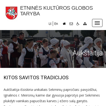
ETNINĖS KULTŪROS GLOBOS
TARYBA
Toggl
Lt
En
navig
Aukštaitija
KITOS SAVITOS TRADICIJOS
Aukštaitija išsiskiria unikaliais Sekminių papročiais: pavyzdžiui,
Ignalinos r. Meironių kaime dar gyvuoja paprotys per Sekmines
plukdyti vainikais papuoštas karves į ežero salą ganytis.