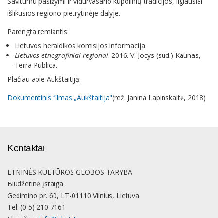
Savitumu pasižymi ir vidurvasario kupolinių tradicijos, ilgiausiai
išlikusios regiono pietrytinėje dalyje.
Parengta remiantis:
Lietuvos heraldikos komisijos informacija
Lietuvos etnografiniai regionai
. 2016. V. Jocys (sud.) Kaunas,
Terra Publica.
Plačiau apie Aukštaitiją:
Dokumentinis filmas „Aukštaitija"
(rež. Janina Lapinskaitė, 2018)
Kontaktai
ETNINĖS KULTŪROS GLOBOS TARYBA
Biudžetinė įstaiga
Gedimino pr. 60, LT-01110 Vilnius, Lietuva
Tel. (0 5) 210 7161