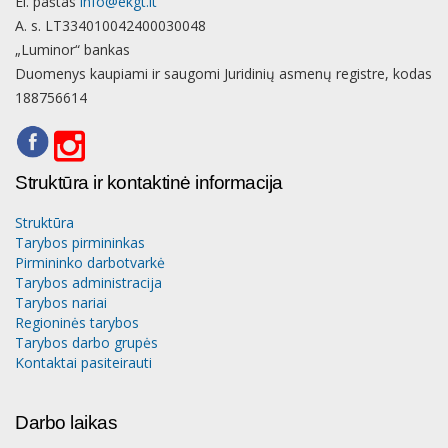
El. paštas
info@ekgt.lt
A. s. LT334010042400030048
„Luminor“ bankas
Duomenys kaupiami ir saugomi Juridinių asmenų registre, kodas
188756614
Struktūra ir kontaktinė informacija
Struktūra
Tarybos pirmininkas
Pirmininko darbotvarkė
Tarybos administracija
Tarybos nariai
Regioninės tarybos
Tarybos darbo grupės
Kontaktai pasiteirauti
Darbo laikas