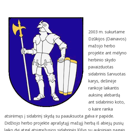
2003 m. sukurtame
Dzūkijos (Dainavos)
mažojo herbo
projekte ant mėlyno
herbinio skydo
pavaizduotas
sidabrinis šarvuotas
karys, dešinėje
rankoje laikantis
auksinę alebardą
ant sidabrinio koto,
o kaire ranka
atsirėmęs į sidabrinį skydą su paauksuota galva ir papėde.
Didžiojo herbo projekte aprašytąjį mažąjį herbą iš abiejų pusių
laiko dvi atgal atsigręžusios sidabrinės lūšys su auksiniais nagais