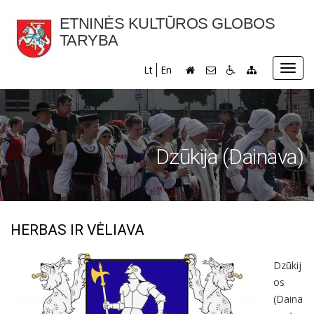
ETNINĖS KULTŪROS GLOBOS
TARYBA
Toggl
Lt
En
navig
Dzūkija (Dainava)
HERBAS IR VĖLIAVA
Dzūkij
os
(Daina