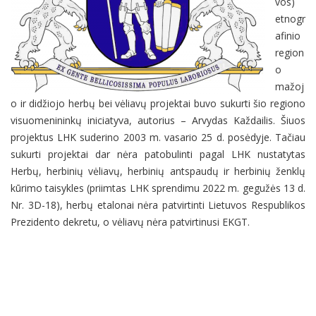
vos)
etnogr
afinio
region
o
mažoj
o ir didžiojo herbų bei vėliavų projektai buvo sukurti šio regiono
visuomenininkų iniciatyva, autorius – Arvydas Každailis. Šiuos
projektus LHK suderino 2003 m. vasario 25 d. posėdyje. Tačiau
sukurti projektai dar nėra patobulinti pagal LHK nustatytas
Herbų, herbinių vėliavų, herbinių antspaudų ir herbinių ženklų
kūrimo taisykles (priimtas LHK sprendimu 2022 m. gegužės 13 d.
Nr. 3D-18), herbų etalonai nėra patvirtinti Lietuvos Respublikos
Prezidento dekretu, o vėliavų nėra patvirtinusi EKGT.