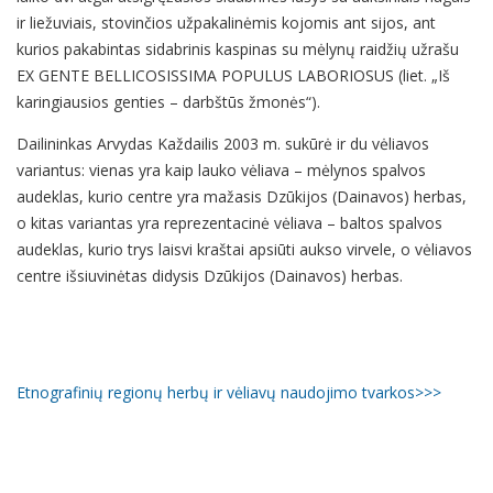
ir liežuviais, stovinčios užpakalinėmis kojomis ant sijos, ant
kurios pakabintas sidabrinis kaspinas su mėlynų raidžių užrašu
EX GENTE BELLICOSISSIMA POPULUS LABORIOSUS (liet. „Iš
karingiausios genties – darbštūs žmonės“).
Dailininkas Arvydas Každailis 2003 m. sukūrė ir du vėliavos
variantus: vienas yra kaip lauko vėliava – mėlynos spalvos
audeklas, kurio centre yra mažasis Dzūkijos (Dainavos) herbas,
o kitas variantas yra reprezentacinė vėliava – baltos spalvos
audeklas, kurio trys laisvi kraštai apsiūti aukso virvele, o vėliavos
centre išsiuvinėtas didysis Dzūkijos (Dainavos) herbas.
Etnografinių regionų herbų ir vėliavų naudojimo tvarkos>>>