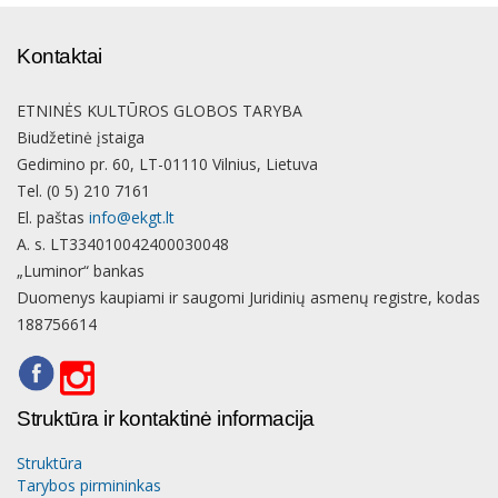
Kontaktai
ETNINĖS KULTŪROS GLOBOS TARYBA
Biudžetinė įstaiga
Gedimino pr. 60, LT-01110 Vilnius, Lietuva
Tel. (0 5) 210 7161
El. paštas
info@ekgt.lt
A. s. LT334010042400030048
„Luminor“ bankas
Duomenys kaupiami ir saugomi Juridinių asmenų registre, kodas
188756614
Struktūra ir kontaktinė informacija
Struktūra
Tarybos pirmininkas