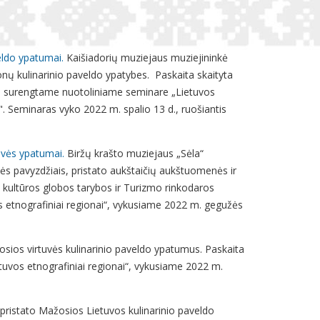
eldo ypatumai.
Kaišiadorių muziejaus muziejininkė
onų kulinarinio paveldo ypatybes. Paskaita skaityta
tro surengtame nuotoliniame seminare „Lietuvos
. Seminaras vyko 2022 m. spalio 13 d., ruošiantis
tuvės ypatumai.
Biržų krašto muziejaus „Sėla“
vės pavyzdžiais, pristato aukštaičių aukštuomenės ir
s kultūros globos tarybos ir Turizmo rinkodaros
 etnografiniai regionai“, vykusiame 2022 m. gegužės
osios virtuvės kulinarinio paveldo ypatumus. Paskaita
tuvos etnografiniai regionai“, vykusiame 2022 m.
ė pristato Mažosios Lietuvos kulinarinio paveldo