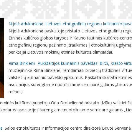
Nijolė Adukonienė. Lietuvos etnografinių regionų kulinarinio pav
Nijolė Adukonienė paskaitoje pristato Lietuvos etnografinių regi
Etninės kultūros globos tarybos ir Kauno tautinės kultūros cen
etnografinių regionų pažinimo įtraukimas į etnokultūrinį ugdymą"
penktajai Lietuvos mokinių etninės kultūros olimpiadai.
Rima Binkienė. Aukštaitijos kulinarinis paveldas: Biržų krašto vir
muziejininkė Rima Binkienė, remdamasi biržiečių tradicinės virtu
valstiečių kulinarinio paveldo ypatumus. Paskaita skaityta Etninė
asociacijos surengtame nuotoliniame seminare gidams „Lietuvos
mėnesį.
etninės kultūros tyrinėtoja Ona Drobeliennė pristato dzūkų valstietišk
rinkodaros asociacijos surengtame nuotoliniame seminare gidams „Lie
as
. Salos etnokultūros ir informacijos centro direktorė Birutė Servien