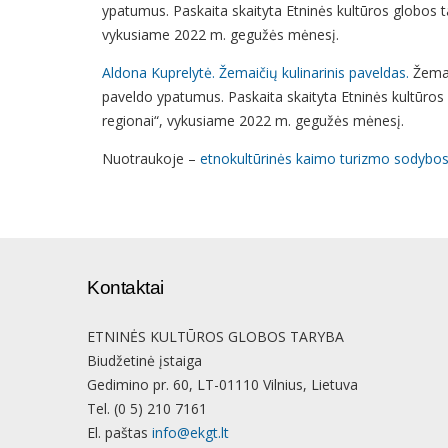
ypatumus. Paskaita skaityta Etninės kultūros globos 
vykusiame 2022 m. gegužės mėnesį.
Aldona Kuprelytė. Žemaičių kulinarinis paveldas.
Žemait
paveldo ypatumus. Paskaita skaityta Etninės kultūro
regionai“, vykusiame 2022 m. gegužės mėnesį.
Nuotraukoje –
etnokultūrinės kaimo turizmo sodybo
Kontaktai
ETNINĖS KULTŪROS GLOBOS TARYBA
Biudžetinė įstaiga
Gedimino pr. 60, LT-01110 Vilnius, Lietuva
Tel. (0 5) 210 7161
El. paštas
info@ekgt.lt