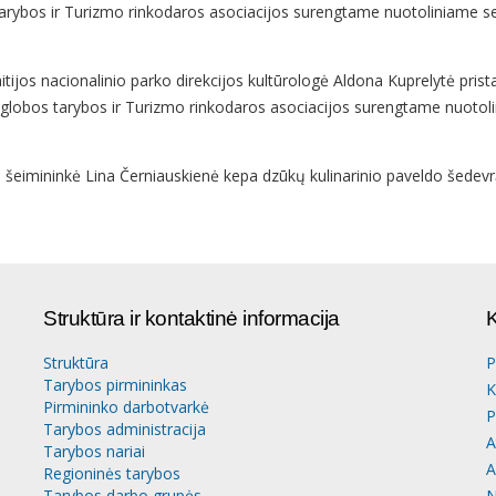
tarybos ir Turizmo rinkodaros asociacijos surengtame nuotoliniame se
ijos nacionalinio parko direkcijos kultūrologė Aldona Kuprelytė prista
s globos tarybos ir Turizmo rinkodaros asociacijos surengtame nuotol
s
šeimininkė Lina Černiauskienė kepa dzūkų kulinarinio paveldo šedevr
Struktūra ir kontaktinė informacija
K
Struktūra
P
Tarybos pirmininkas
K
Pirmininko darbotvarkė
P
Tarybos administracija
A
Tarybos nariai
A
Regioninės tarybos
Tarybos darbo grupės
N