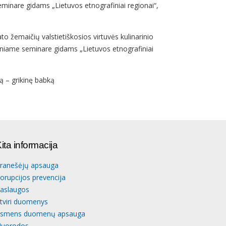
minare gidams „Lietuvos etnografiniai regionai“,
to žemaičių valstietiškosios virtuvės kulinarinio
iniame seminare gidams „Lietuvos etnografiniai
ą – grikinę babką
ita informacija
ranešėjų apsauga
orupcijos prevencija
aslaugos
tviri duomenys
smens duomenų apsauga
uorodos