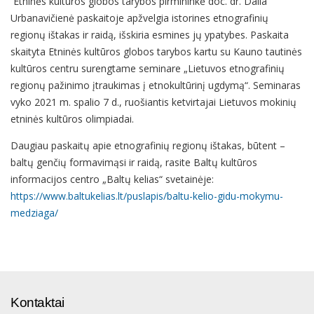
Etninės kultūros globos tarybos pirmininkė doc. dr. Dalia
Urbanavičienė paskaitoje apžvelgia istorines etnografinių
regionų ištakas ir raidą, išskiria esmines jų ypatybes. Paskaita
skaityta Etninės kultūros globos tarybos kartu su Kauno tautinės
kultūros centru surengtame seminare „Lietuvos etnografinių
regionų pažinimo įtraukimas į etnokultūrinį ugdymą“. Seminaras
vyko 2021 m. spalio 7 d., ruošiantis ketvirtajai Lietuvos mokinių
etninės kultūros olimpiadai.
Daugiau paskaitų apie etnografinių regionų ištakas, būtent –
baltų genčių formavimąsi ir raidą, rasite Baltų kultūros
informacijos centro „Baltų kelias“ svetainėje:
https://www.baltukelias.lt/puslapis/baltu-kelio-gidu-mokymu-
medziaga/
Kontaktai