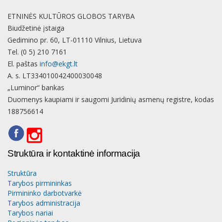
ETNINĖS KULTŪROS GLOBOS TARYBA
Biudžetinė įstaiga
Gedimino pr. 60, LT-01110 Vilnius, Lietuva
Tel. (0 5) 210 7161
El. paštas
info@ekgt.lt
A. s. LT334010042400030048
„Luminor“ bankas
Duomenys kaupiami ir saugomi Juridinių asmenų registre, kodas
188756614
Struktūra ir kontaktinė informacija
Struktūra
Tarybos pirmininkas
Pirmininko darbotvarkė
Tarybos administracija
Tarybos nariai