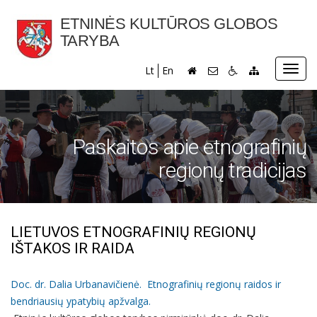
ETNINĖS KULTŪROS GLOBOS
TARYBA
Toggl
Lt
En
navig
Paskaitos apie etnografinių
regionų tradicijas
LIETUVOS ETNOGRAFINIŲ REGIONŲ
IŠTAKOS IR RAIDA
Doc. dr. Dalia Urbanavičienė. Etnografinių regionų raidos ir
bendriausių ypatybių apžvalga.