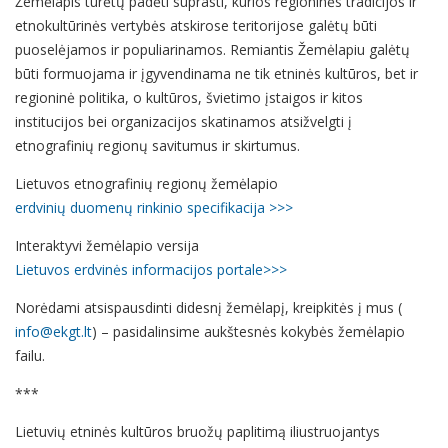
Žemėlapis turėtų padėti suprasti, kurios regioninės tradicijos ir
etnokultūrinės vertybės atskirose teritorijose galėtų būti
puoselėjamos ir populiarinamos. Remiantis Žemėlapiu galėtų
būti formuojama ir įgyvendinama ne tik etninės kultūros, bet ir
regioninė politika, o kultūros, švietimo įstaigos ir kitos
institucijos bei organizacijos skatinamos atsižvelgti į
etnografinių regionų savitumus ir skirtumus.
Lietuvos etnografinių regionų žemėlapio
erdvinių duomenų rinkinio specifikacija >>>
Interaktyvi žemėlapio versija
Lietuvos erdvinės informacijos portale>>>
Norėdami atsispausdinti didesnį žemėlapį, kreipkitės į mus (
info@ekgt.lt
) – pasidalinsime aukštesnės kokybės žemėlapio
failu.
***
Lietuvių etninės kultūros bruožų paplitimą iliustruojantys