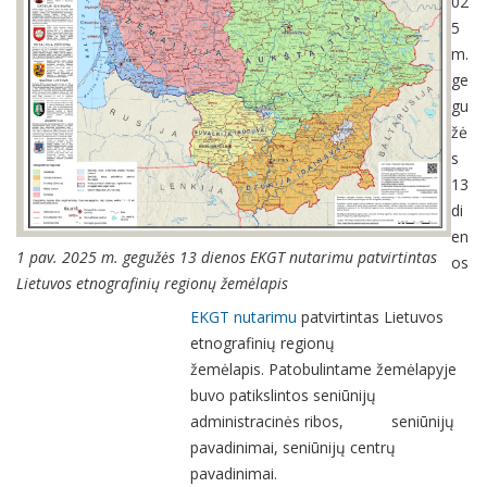
02
5
m.
ge
gu
žė
s
13
di
en
1 pav. 2025 m. gegužės 13 dienos EKGT nutarimu patvirtintas
os
Lietuvos etnografinių regionų žemėlapis
EKGT nutarimu
patvirtintas Lietuvos
etnografinių regionų
žemėlapis. Patobulintame žemėlapyje
buvo patikslintos seniūnijų
administracinės ribos, seniūnijų
pavadinimai, seniūnijų centrų
pavadinimai.