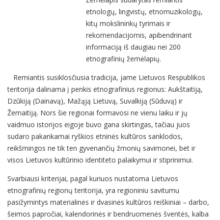
etnologų, lingvistų, etnomuzikologų,
kitų mokslininkų tyrimais ir
rekomendacijomis, apibendrinant
informaciją iš daugiau nei 200
etnografinių žemėlapių.
Remiantis susiklosčiusia tradicija, jame Lietuvos Respublikos
teritorija dalinama į penkis etnografinius regionus: Aukštaitiją,
Dzūkiją (Dainavą), Mažąją Lietuvą, Suvalkiją (Sūduvą) ir
Žemaitiją. Nors šie regionai formavosi ne vienu laiku ir jų
vaidmuo istorijos eigoje buvo gana skirtingas, tačiau juos
sudaro pakankamai ryškios etninės kultūros sanklodos,
reikšmingos ne tik ten gyvenančių žmonių savimonei, bet ir
visos Lietuvos kultūrinio identiteto palaikymui ir stiprinimui.
Svarbiausi kriterijai, pagal kuriuos nustatoma Lietuvos
etnografinių regionų teritorija, yra regioniniu savitumu
pasižymintys materialinės ir dvasinės kultūros reiškiniai – darbo,
šeimos papročiai, kalendorinės ir bendruomenės šventės, kalba