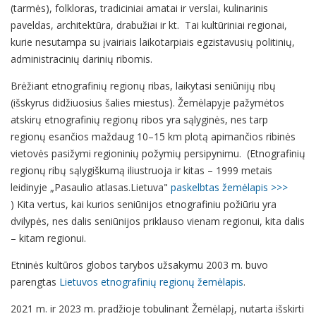
(tarmės), folkloras, tradiciniai amatai ir verslai, kulinarinis
paveldas, architektūra, drabužiai ir kt. Tai kultūriniai regionai,
kurie nesutampa su įvairiais laikotarpiais egzistavusių politinių,
administracinių darinių ribomis.
Brėžiant etnografinių regionų ribas, laikytasi seniūnijų ribų
(išskyrus didžiuosius šalies miestus). Žemėlapyje pažymėtos
atskirų etnografinių regionų ribos yra sąlyginės, nes tarp
regionų esančios maždaug 10–15 km plotą apimančios ribinės
vietovės pasižymi regioninių požymių persipynimu. (Etnografinių
regionų ribų sąlygiškumą iliustruoja ir kitas – 1999 metais
leidinyje „Pasaulio atlasas.Lietuva"
paskelbtas žemėlapis >>>
) Kita vertus, kai kurios seniūnijos etnografiniu požiūriu yra
dvilypės, nes dalis seniūnijos priklauso vienam regionui, kita dalis
– kitam regionui.
Etninės kultūros globos tarybos užsakymu 2003 m. buvo
parengtas
Lietuvos etnografinių regionų žemėlapis
.
2021 m. ir 2023 m. pradžioje tobulinant Žemėlapį, nutarta išskirti