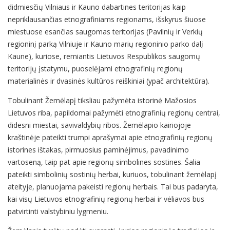
didmiesčių Vilniaus ir Kauno dabartines teritorijas kaip
nepriklausančias etnografiniams regionams, išskyrus šiuose
miestuose esančias saugomas teritorijas (Pavilnių ir Verkių
regioninį parką Vilniuje ir Kauno marių regioninio parko dalį
Kaune), kuriose, remiantis Lietuvos Respublikos saugomų
teritorijų įstatymu, puoselėjami etnografinių regionų
materialinės ir dvasinės kultūros reiškiniai (ypač architektūra).
Tobulinant Žemėlapį tiksliau pažymėta istorinė Mažosios
Lietuvos riba, papildomai pažymėti etnografinių regionų centrai,
didesni miestai, savivaldybių ribos. Žemėlapio kairiojoje
kraštinėje pateikti trumpi aprašymai apie etnografinių regionų
istorines ištakas, pirmuosius paminėjimus, pavadinimo
vartoseną, taip pat apie regionų simbolines sostines. Šalia
pateikti simbolinių sostinių herbai, kuriuos, tobulinant žemėlapį
ateityje, planuojama pakeisti regionų herbais. Tai bus padaryta,
kai visų Lietuvos etnografinių regionų herbai ir vėliavos bus
patvirtinti valstybiniu lygmeniu.