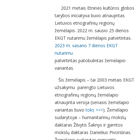
2021 metais Etninės kultūros globos
tarybos iniciatyva buvo atnaujintas
Lietuvos etnografinių regionų
žemėlapis. 2022 m. sausio 25 dienos
EKGT nutarimu žemėlapis patvirtintas.
2023 m. vasario 7 dienos EKGT
nutarimu
patvirtintas patobulintas žemėlapio
variantas.
Šis žemėlapis – tai 2003 metais EKGT
užsakymu parengto Lietuvos
etnografinių regionų žemėlapio
atnaujinta versija (senasis žemėlapio
variantas buvo
toks >>>
).
Žemėlapio
sudarytojai – humanitarinių mokslų
daktaras Žilvytis Šaknys ir gamtos
mokslų daktaras Danielius Pivoriūnas.
Žemėlapis sudarytas remiantis