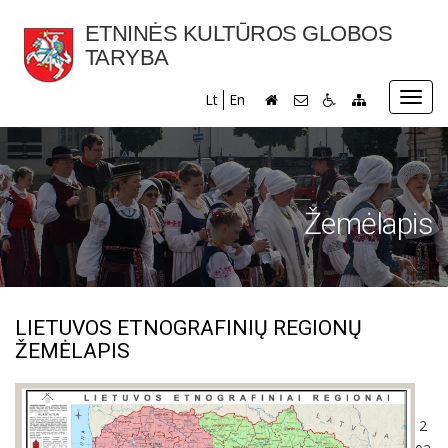
ETNINĖS KULTŪROS GLOBOS
TARYBA
Toggl
Lt
En
navig
Žemėlapis
LIETUVOS ETNOGRAFINIŲ REGIONŲ
ŽEMĖLAPIS
2