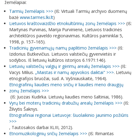
žemėlapiai:
Tarmių žemėlapis >>>
(Iš: Virtuali Tarmių archyvo duomenų
bazė
www.tarmes.lki.lt
)
Lietuvos kraštovaizdžio etnokultūrinių zonų žemėlapis >>>
(Iš:
Martynas Purvinas, Marija Purvinienė, Lietuvos tradicinės
architektūros paveldo regionavimas. Kultūros paminklai 5,
1998, p. 157–165).
Tradicinių gyvenamųjų namų paplitimo žemėlapis >>>
(Iš:
Izidorius Butkevičius. Lietuvos valstiečių gyvenvietės ir
sodybos. Iš lietuvių kultūros istorijos 6.1971:146).
Lietuvių valstiečių valgių ir gėrimų arealų žemėlapis >>>
(Iš:
Vacys Milius.
„Maistas ir namų apyvokos daiktai" >>>
. Lietuvių
etnografijos bruožai, sud. A. Vyšniauskaitė, 1964).
Etnografinių liaudies meno sričių ir liaudies meno draugijų
zonų žemėlapis >>>
(Iš: Juozas Kudirka. Lietuvių liaudies meno šaltiniai, 1986).
Vyrų bei moterų tradicinių drabužių arealų žemėlapis >>>
(Iš:
Žilvytis Šaknys.
Etnografiniai regionai Lietuvoje: šiuolaikinio jaunimo požiūris
>>>
, Tautosakos darbai XLIII, 2012).
Etnomuzikologinių sričių žemėlapis >>>
(Iš: Rimantas