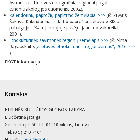
Astrauskas. Lietuvos etnografiniai regionai pagal
etnomuzikologijos duomenis, 2002).
Kalendorinių papročių paplitimo žemėlapiai >>>
(Iš: Žilvytis
Šaknys. Kalendoriniai ir darbo papročiai Lietuvoje XIX a.
pabaigoje – XX a. pirmojoje pusėje: jaunimo vakarėliai,
2001).
Etnokultūrinės savimonės regionų žemėlapis >>>
(Iš: Alma
Ragauskaitė.
„Lietuvos etnokultūrinis regionavimas", 2016 >>>
)
EKGT informacija
Kontaktai
ETNINĖS KULTŪROS GLOBOS TARYBA
Biudžetinė įstaiga
Gedimino pr. 60, LT-01110 Vilnius, Lietuva
Tel. (0 5) 210 7161
El. paštas
info@ekgt.lt