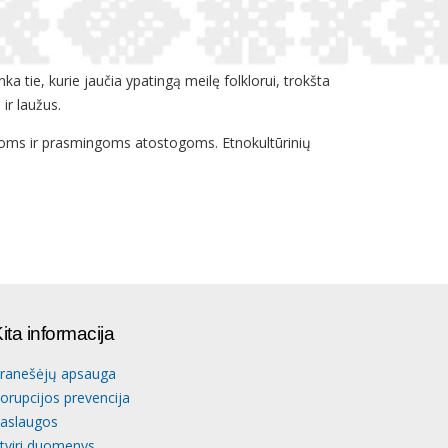
ka tie, kurie jaučia ypatingą meilę folklorui, trokšta
ir laužus.
ngoms ir prasmingoms atostogoms. Etnokultūrinių
ita informacija
ranešėjų apsauga
orupcijos prevencija
aslaugos
tviri duomenys