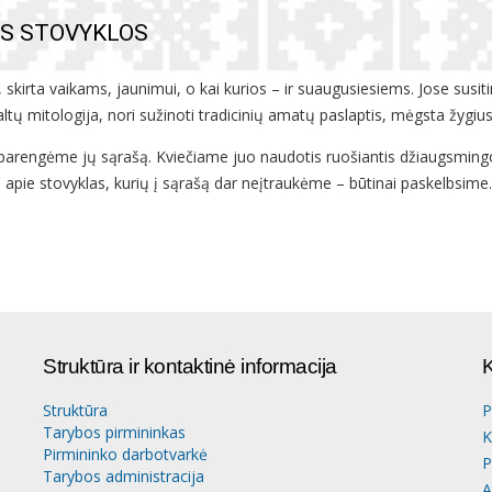
OS STOVYKLOS
skirta vaikams, jaunimui, o kai kurios – ir suaugusiesiems. Jose susitin
ltų mitologija, nori sužinoti tradicinių amatų paslaptis, mėgsta žygius 
ą, parengėme jų sąrašą. Kviečiame juo naudotis ruošiantis džiaugsmi
 apie stovyklas, kurių į sąrašą dar neįtraukėme – būtinai paskelbsime.
Struktūra ir kontaktinė informacija
K
Struktūra
P
Tarybos pirmininkas
K
Pirmininko darbotvarkė
P
Tarybos administracija
A