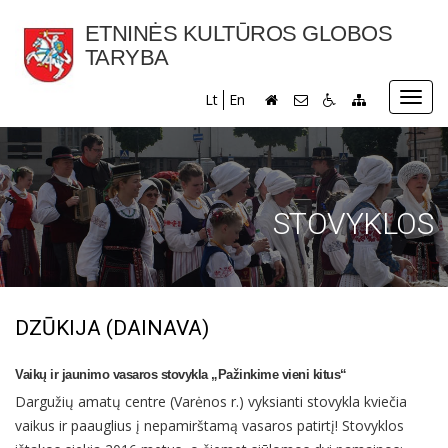
ETNINĖS KULTŪROS GLOBOS
TARYBA
Toggl
Lt
En
navig
STOVYKLOS
DZŪKIJA (DAINAVA)
Vaikų ir jaunimo vasaros stovykla „Pažinkime vieni kitus“
Dargužių amatų centre (Varėnos r.) vyksianti stovykla kviečia
vaikus ir paauglius į nepamirštamą vasaros patirtį! Stovyklos