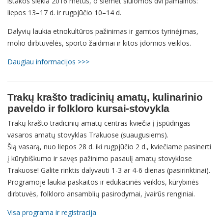
ištakos siekia 2016 metus, o šiemet siūlomos dvi pamainos:
liepos 13–17 d. ir rugpjūčio 10–14 d.
Dalyvių laukia etnokultūros pažinimas ir gamtos tyrinėjimas,
molio dirbtuvėlės, sporto žaidimai ir kitos įdomios veiklos.
Daugiau informacijos >>>
Trakų krašto tradicinių amatų, kulinarinio 
paveldo ir folkloro kursai-stovykla
Trakų krašto tradicinių amatų centras kviečia
į įspūdingas 
vasaros amatų stovyklas Trakuose (suaugusiems).
Šią vasarą, nuo liepos 28 d. iki rugpjūčio 2 d., kviečiame pasinerti 
į kūrybiškumo ir savęs pažinimo pasaulį amatų stovyklose 
Trakuose! Galite rinktis d
alyvauti 1-3 ar 4-6 dienas (pasirinktinai). 
Programoje laukia paskaitos ir edukacinės veiklos, kūrybinės 
dirbtuvės, folkloro ansamblių pasirodymai, įvairūs renginiai. 
Visa programa ir registracija