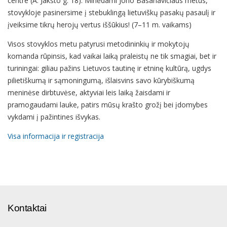
centre (A. Jakšto g. 18). Minėdami Jono Basanavičiaus metus, 
stovykloje pasinersime į stebuklingą lietuviškų pasakų pasaulį ir 
įveiksime tikrų herojų vertus iššūkius! (7–11 m. vaikams)
Visos stovyklos metu patyrusi metodininkių ir mokytojų 
komanda rūpinsis, kad vaikai laiką praleistų ne tik smagiai, bet ir 
turiningai: giliau pažins Lietuvos tautinę ir etninę kultūrą, ugdys 
pilietiškumą ir sąmoningumą, išlaisvins savo kūrybiškumą 
meninėse dirbtuvėse, aktyviai leis laiką žaisdami ir 
pramogaudami lauke, patirs mūsų krašto grožį bei įdomybes 
vykdami į pažintines išvykas.
Visa informacija ir registracija
Kontaktai