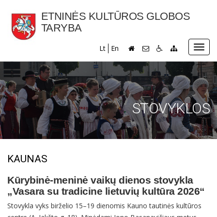
ETNINĖS KULTŪROS GLOBOS
TARYBA
Toggl
Lt
En
navig
STOVYKLOS
KAUNAS
Kūrybinė-meninė vaikų dienos stovykla 
„Vasara su tradicine lietuvių kultūra 2026“
Stovykla vyks birželio 15–19 dienomis Kauno tautinės kultūros 