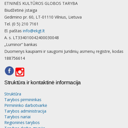
ETNINĖS KULTŪROS GLOBOS TARYBA
Biudžetinė įstaiga
Gedimino pr. 60, LT-01110 Vilnius, Lietuva
Tel. (0 5) 210 7161
El. paštas
info@ekgt.lt
A. s. LT334010042400030048
„Luminor“ bankas
Duomenys kaupiami ir saugomi Juridinių asmenų registre, kodas
188756614
Struktūra ir kontaktinė informacija
Struktūra
Tarybos pirmininkas
Pirmininko darbotvarkė
Tarybos administracija
Tarybos nariai
Regioninės tarybos