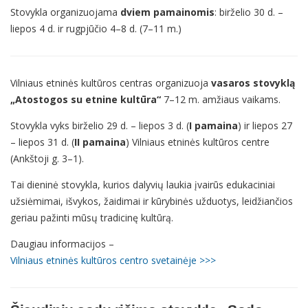
Stovykla organizuojama
dviem pamainomis
: birželio 30 d. –
liepos 4 d. ir rugpjūčio 4–8 d. (7–11 m.)
Vilniaus etninės kultūros centras organizuoja
vasaros stovyklą
„Atostogos su etnine kultūra“
7–12 m. amžiaus vaikams.
Stovykla vyks birželio 29 d. – liepos 3 d. (
I pamaina
) ir liepos 27
– liepos 31 d. (
II pamaina
) Vilniaus etninės kultūros centre
(Ankštoji g. 3–1).
Tai dieninė stovykla, kurios dalyvių laukia įvairūs edukaciniai
užsiėmimai, išvykos, žaidimai ir kūrybinės užduotys, leidžiančios
geriau pažinti mūsų tradicinę kultūrą.
Daugiau informacijos –
Vilniaus etninės kultūros centro svetainėje >>>