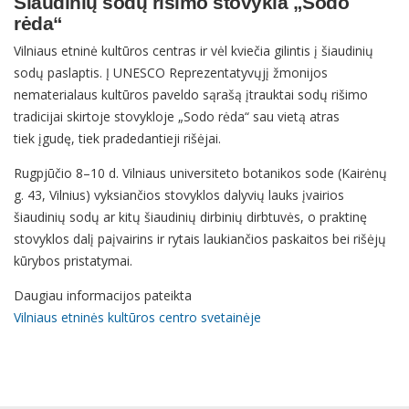
Šiaudinių sodų rišimo stovykla „Sodo
rėda“
Vilniaus etninė kultūros centras ir vėl kviečia gilintis į šiaudinių
sodų paslaptis. Į UNESCO Reprezentatyvųjį žmonijos
nematerialaus kultūros paveldo sąrašą įtrauktai sodų rišimo
tradicijai skirtoje stovykloje „Sodo rėda“ sau vietą atras
tiek įgudę, tiek pradedantieji rišėjai.
Rugpjūčio 8–10 d. Vilniaus universiteto botanikos sode (Kairėnų
g. 43, Vilnius) vyksiančios stovyklos dalyvių lauks įvairios
šiaudinių sodų ar kitų šiaudinių dirbinių dirbtuvės, o praktinę
stovyklos dalį paįvairins ir rytais laukiančios paskaitos bei rišėjų
kūrybos pristatymai.
Daugiau informacijos pateikta
Vilniaus etninės kultūros centro svetainėje