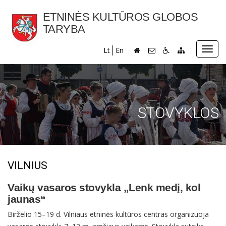
ETNINĖS KULTŪROS GLOBOS
TARYBA
Toggl
Lt
En
navig
STOVYKLOS
VILNIUS
Vaikų vasaros stovykla „Lenk medį, kol
jaunas“
Birželio 15–19 d. Vilniaus etninės kultūros centras organizuoja