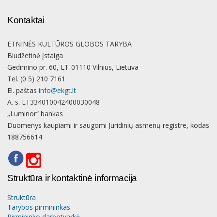
Kontaktai
ETNINĖS KULTŪROS GLOBOS TARYBA
Biudžetinė įstaiga
Gedimino pr. 60, LT-01110 Vilnius, Lietuva
Tel. (0 5) 210 7161
El. paštas
info@ekgt.lt
A. s. LT334010042400030048
„Luminor“ bankas
Duomenys kaupiami ir saugomi Juridinių asmenų registre, kodas
188756614
Struktūra ir kontaktinė informacija
Struktūra
Tarybos pirmininkas
Pirmininko darbotvarkė