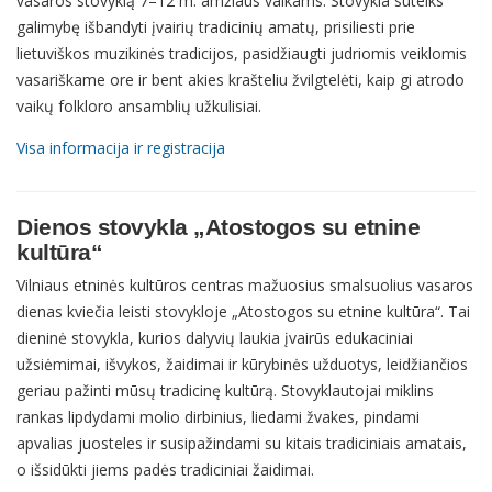
vasaros stovyklą 7–12 m. amžiaus vaikams. Stovykla suteiks
galimybę išbandyti įvairių tradicinių amatų, prisiliesti prie
lietuviškos muzikinės tradicijos, pasidžiaugti judriomis veiklomis
vasariškame ore ir bent akies krašteliu žvilgtelėti, kaip gi atrodo
vaikų folkloro ansamblių užkulisiai.
Visa informacija ir registracija
Dienos stovykla „Atostogos su etnine
kultūra“
Vilniaus etninės kultūros centras mažuosius smalsuolius vasaros
dienas kviečia leisti stovykloje „Atostogos su etnine kultūra“. Tai
dieninė stovykla, kurios dalyvių laukia įvairūs edukaciniai
užsiėmimai, išvykos, žaidimai ir kūrybinės užduotys, leidžiančios
geriau pažinti mūsų tradicinę kultūrą. Stovyklautojai miklins
rankas lipdydami molio dirbinius, liedami žvakes, pindami
apvalias juosteles ir susipažindami su kitais tradiciniais amatais,
o išsidūkti jiems padės tradiciniai žaidimai.