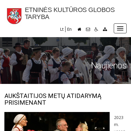
ETNINĖS KULTŪROS GLOBOS
TARYBA
Toggl
Lt
En
navig
Naujienos
AUKŠTAITIJOS METŲ ATIDARYMĄ
PRISIMENANT
2023
m.