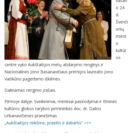
vasari
o 24
d.
Švenči
onių
miest
o
kultūr
os
centre vyko Aukštaitijos metų atidarymo renginys ir
Nacionalinės Jono Basanavičiaus premijos laureato Jono
Vaiškūno pagerbimo iškilmės.
Dalinamės renginio įrašais.
Pirmoje dalyje: Sveikinimai, meniniai pasirodymai ir Etninės
kultūros globos tarybos pirmininkės doc. dr. Dalios
Urbanavičienės pranešimas
„Aukštaitijos reikšmė, praeitis ir dabartis”
>>>