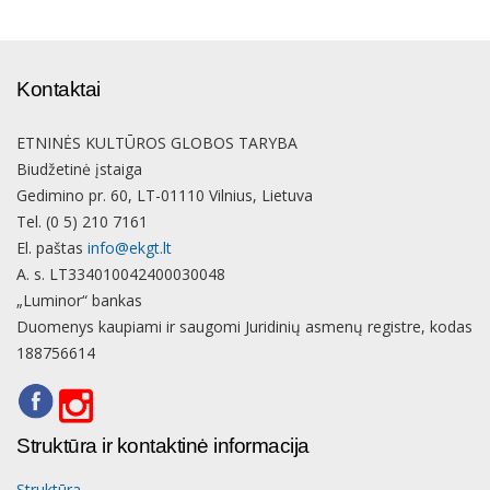
Kontaktai
ETNINĖS KULTŪROS GLOBOS TARYBA
Biudžetinė įstaiga
Gedimino pr. 60, LT-01110 Vilnius, Lietuva
Tel. (0 5) 210 7161
El. paštas
info@ekgt.lt
A. s. LT334010042400030048
„Luminor“ bankas
Duomenys kaupiami ir saugomi Juridinių asmenų registre, kodas
188756614
Struktūra ir kontaktinė informacija
Struktūra