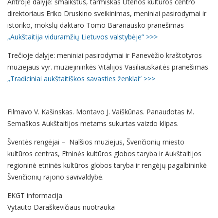
Antroje dalyje: šmaikštus, tarmiškas Utenos kultūros centro
direktoriaus Eriko Druskino sveikinimas, meniniai pasirodymai ir
istoriko, mokslų daktaro Tomo Baranausko pranešimas
„Aukštaitija viduramžių Lietuvos valstybėje”
>>>
Trečioje dalyje: meniniai pasirodymai ir Panevėžio kraštotyros
muziejaus vyr. muziejininkės Vitalijos Vasiliauskaitės pranešimas
„Tradiciniai aukštaitiškos savasties ženklai“ >>>
Filmavo V. Kašinskas. Montavo J. Vaiškūnas. Panaudotas M.
Semaškos Aukštaitijos metams sukurtas vaizdo klipas.
Šventės rengėjai – Nalšios muziejus, Švenčionių miesto
kultūros centras, Etninės kultūros globos taryba ir Aukštaitijos
regioninė etninės kultūros globos taryba ir rengėjų pagalbininkė
Švenčionių rajono savivaldybė.
EKGT informacija
Vytauto Daraškevičiaus nuotrauka