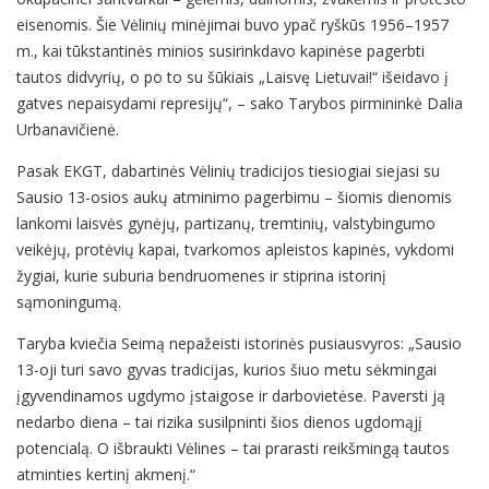
eisenomis. Šie Vėlinių minėjimai buvo ypač ryškūs 1956–1957
m., kai tūkstantinės minios susirinkdavo kapinėse pagerbti
tautos didvyrių, o po to su šūkiais „Laisvę Lietuvai!“ išeidavo į
gatves nepaisydami represijų“, – sako Tarybos pirmininkė Dalia
Urbanavičienė.
Pasak EKGT, dabartinės Vėlinių tradicijos tiesiogiai siejasi su
Sausio 13-osios aukų atminimo pagerbimu – šiomis dienomis
lankomi laisvės gynėjų, partizanų, tremtinių, valstybingumo
veikėjų, protėvių kapai, tvarkomos apleistos kapinės, vykdomi
žygiai, kurie suburia bendruomenes ir stiprina istorinį
sąmoningumą.
Taryba kviečia Seimą nepažeisti istorinės pusiausvyros: „Sausio
13-oji turi savo gyvas tradicijas, kurios šiuo metu sėkmingai
įgyvendinamos ugdymo įstaigose ir darbovietėse. Paversti ją
nedarbo diena – tai rizika susilpninti šios dienos ugdomąjį
potencialą. O išbraukti Vėlines – tai prarasti reikšmingą tautos
atminties kertinį akmenį.“