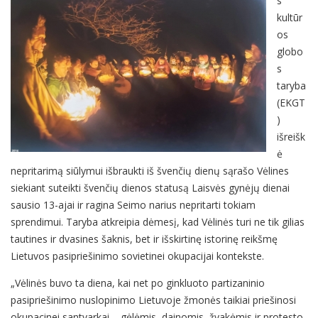
s
kultūr
os
globo
s
taryba
(EKGT
)
išreišk
ė
nepritarimą siūlymui išbraukti iš švenčių dienų sąrašo Vėlines
siekiant suteikti švenčių dienos statusą Laisvės gynėjų dienai
sausio 13-ajai ir ragina Seimo narius nepritarti tokiam
sprendimui. Taryba atkreipia dėmesį, kad Vėlinės turi ne tik gilias
tautines ir dvasines šaknis, bet ir išskirtinę istorinę reikšmę
Lietuvos pasipriešinimo sovietinei okupacijai kontekste.
„Vėlinės buvo ta diena, kai net po ginkluoto partizaninio
pasipriešinimo nuslopinimo Lietuvoje žmonės taikiai priešinosi
okupacinei santvarkai – gėlėmis, dainomis, žvakėmis ir protesto