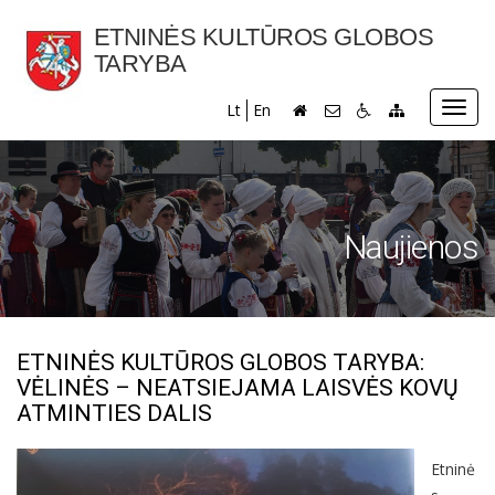
ETNINĖS KULTŪROS GLOBOS
TARYBA
Toggl
Lt
En
navig
Naujienos
ETNINĖS KULTŪROS GLOBOS TARYBA:
VĖLINĖS – NEATSIEJAMA LAISVĖS KOVŲ
ATMINTIES DALIS
Etninė