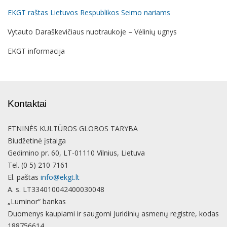
EKGT raštas Lietuvos Respublikos Seimo nariams
Vytauto Daraškevičiaus nuotraukoje – Vėlinių ugnys
EKGT informacija
Kontaktai
ETNINĖS KULTŪROS GLOBOS TARYBA
Biudžetinė įstaiga
Gedimino pr. 60, LT-01110 Vilnius, Lietuva
Tel. (0 5) 210 7161
El. paštas
info@ekgt.lt
A. s. LT334010042400030048
„Luminor“ bankas
Duomenys kaupiami ir saugomi Juridinių asmenų registre, kodas
188756614