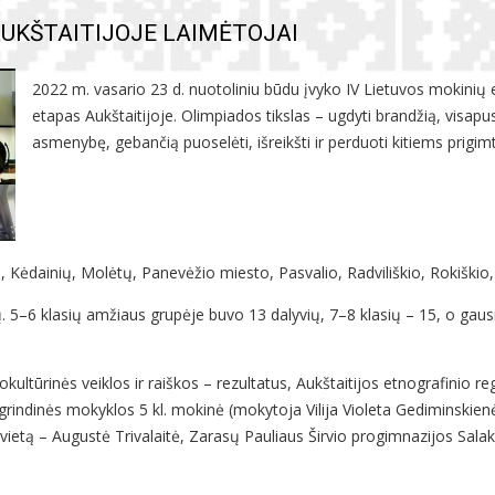
UKŠTAITIJOJE LAIMĖTOJAI
2022 m. vasario 23 d. nuotoliniu būdu įvyko IV Lietuvos mokinių 
etapas Aukštaitijoje. Olimpiados tikslas – ugdyti brandžią, visapusiš
asmenybę, gebančią puoselėti, išreikšti ir perduoti kitiems prigimt
 Kėdainių, Molėtų, Panevėžio miesto, Pasvalio, Radviliškio, Rokiškio, 
ų. 5–6 klasių amžiaus grupėje buvo 13 dalyvių, 7–8 klasių – 15, o gau
ultūrinės veiklos ir raiškos – rezultatus, Aukštaitijos etnografinio r
grindinės mokyklos 5 kl. mokinė (mokytoja Vilija Violeta Gediminskienė
I vietą – Augustė Trivalaitė, Zarasų Pauliaus Širvio progimnazijos Sa