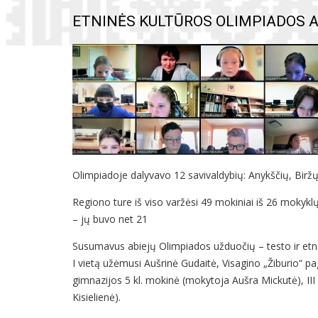
ETNINĖS KULTŪROS OLIMPIADOS A
Olimpiadoje dalyvavo 12 savivaldybių: Anykščių, Biržų,
Regiono ture iš viso varžėsi 49 mokiniai iš 26 mokykl
– jų buvo net 21
Susumavus abiejų Olimpiados užduočių – testo ir etnok
I vietą užėmusi Aušrinė Gudaitė, Visagino „Žiburio“ pa
gimnazijos 5 kl. mokinė (mokytoja Aušra Mickutė), II
Kisielienė).