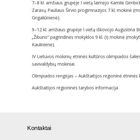
7–8 kl. amžiaus grupėje I vietą laimėjo Kamilė Gimbic
Zarasų Pauliaus Širvio progimnazijos 7 kl. mokinė (mo
Grigaliūnienė).
9–12 kl. amžiaus grupėje I vietą iškovojo Augustina Bi
„Žiburio“ pagrindinės mokyklos 9 kl. (I) mokinė (mokyt
Kaulinienė).
IV Lietuvos mokinių etninės kultūros olimpiados šalies 
savivaldybių mokiniai.
Olimpiados rengėjas – Aukštaitijos regioninė etninės 
Aukštaitijos regioninės tarybos informacija
Kontaktai