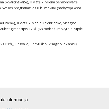
na Skvarčinskaitė), II vietą – Milena Semionovaitė,
io Svalios progimnazijos 8 kl. mokinė (mokytoja Asta
ulinienė), II vietą – Marija Kaleničenko, Visagino
Saulės“ gimnazijos 12 kl. (IV) mokinė (mokytoja Nijolė
ks Biržų, Pasvalio, Radviliškio, Visagino ir Zarasų
ita informacija