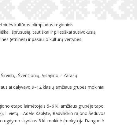
etninės kultūros olimpiados regioninis
kai išprususią, tautiškai ir pilietiškai susivokusią
ines (etnines) ir pasaulio kultūrų vertybes.
Širvintų, Švenčionių, Visagino ir Zarasų.
siausiai dalyvavo 9–12 klasių amžiaus grupės mokiniai
egiono etapo laimėtojais 5–6 kl. amžiaus grupėje tapo:
), II vietą – Adelė Kablytė, Radviliškio rajono Šeduvos
lako ugdymo skyriaus 5 kl. mokinė (mokytoja Danguolė