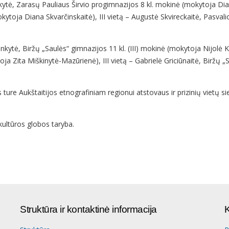
kytė, Zarasų Pauliaus Širvio progimnazijos 8 kl. mokinė (mokytoja Dia
kytoja Diana Skvarčinskaitė), III vietą – Augustė Skvireckaitė, Pasval
nkytė, Biržų „Saulės“ gimnazijos 11 kl. (III) mokinė (mokytoja Nijolė Ka
oja Zita Miškinytė-Mazūrienė), III vietą – Gabrielė Griciūnaitė, Biržų „
ture Aukštaitijos etnografiniam regionui atstovaus ir prizinių vietų sie
kultūros globos taryba.
Struktūra ir kontaktinė informacija
K