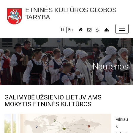
ETNINĖS KULTŪROS GLOBOS
TARYBA
Toggl
Lt
En
navig
Naujienos
GALIMYBĖ UŽSIENIO LIETUVIAMS
MOKYTIS ETNINĖS KULTŪROS
Vilniau
s