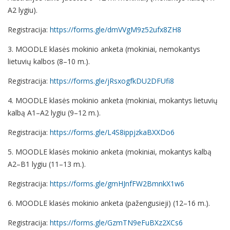
A2 lygiu).
Registracija:
https://forms.gle/dmVVgM9z52ufx8ZH8
3. MOODLE klasės mokinio anketa (mokiniai, nemokantys
lietuvių kalbos (8–10 m.).
Registracija:
https://forms.gle/jRsxogfkDU2DFUfi8
4. MOODLE klasės mokinio anketa (mokiniai, mokantys lietuvių
kalbą A1–A2 lygiu (9–12 m.).
Registracija:
https://forms.gle/L4S8ippjzkaBXXDo6
5. MOODLE klasės mokinio anketa (mokiniai, mokantys kalbą
A2–B1 lygiu (11–13 m.).
Registracija:
https://forms.gle/gmHJnfFW2BmnkX1w6
6. MOODLE klasės mokinio anketa (pažengusieji) (12–16 m.).
Registracija:
https://forms.gle/GzmTN9eFuBXz2XCs6