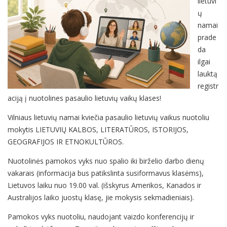
lietuvi
ų
namai
prade
da
ilgai
lauktą
registr
aciją į nuotolines pasaulio lietuvių vaikų klases!
Vilniaus lietuvių namai kviečia pasaulio lietuvių vaikus nuotoliu
mokytis LIETUVIŲ KALBOS, LITERATŪROS, ISTORIJOS,
GEOGRAFIJOS IR ETNOKULTŪROS.
Nuotolinės pamokos vyks nuo spalio iki birželio darbo dienų
vakarais (informacija bus patikslinta susiformavus klasėms),
Lietuvos laiku nuo 19.00 val. (išskyrus Amerikos, Kanados ir
Australijos laiko juostų klasę, jie mokysis sekmadieniais).
Pamokos vyks nuotoliu, naudojant vaizdo konferencijų ir