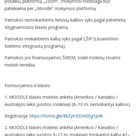
pokalbių platformą „Zoom“, mokymosi medžiaga bus
pateikiama per „Moodle“ mokymosi platformą.
Pamokos nemokantiems lietuvių kalbos vyks pagal patvirtintą
Išlyginamosios klasės programą.
Pamokos mokantiems kalbą vyks pagal LŠIP (Lituanistinio
švietimo integruotą programą).
Pamokos yra finansuojamos ŠMSM, todėl mokinių tėvams
mokėti nereikia.
Formuojamos 6 klasės:
1. MOODLE klasės mokinio anketa (Amerikos / Kanados /
Australijos laiko juostos mokiniai) (8–10 m. nemokantys kalbos).
Registracija:
https://forms.gle/8kZytrRDreEhg1p46
2. MOODLE klasės mokinio anketa (Amerikos / Kanados /
Australijos laiko juostos 9–12 m. mokiniai) (mokantys kalbą A1–