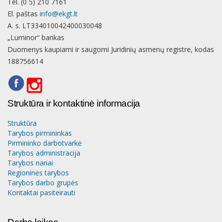
Tel. (0 5) 210 7161
El. paštas
info@ekgt.lt
A. s. LT334010042400030048
„Luminor“ bankas
Duomenys kaupiami ir saugomi Juridinių asmenų registre, kodas
188756614
Struktūra ir kontaktinė informacija
Struktūra
Tarybos pirmininkas
Pirmininko darbotvarkė
Tarybos administracija
Tarybos nariai
Regioninės tarybos
Tarybos darbo grupės
Kontaktai pasiteirauti