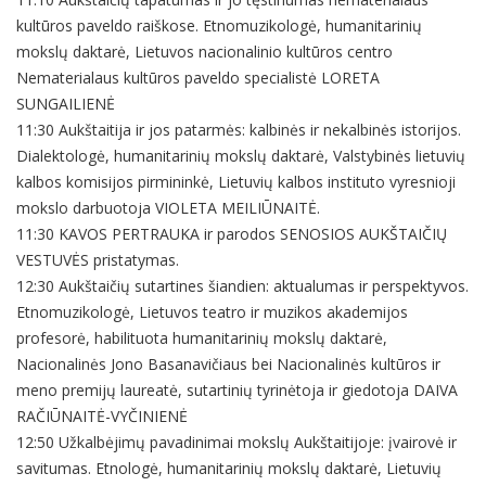
kultūros paveldo raiškose. Etnomuzikologė, humanitarinių
mokslų daktarė, Lietuvos nacionalinio kultūros centro
Nematerialaus kultūros paveldo specialistė LORETA
SUNGAILIENĖ
11:30 Aukštaitija ir jos patarmės: kalbinės ir nekalbinės istorijos.
Dialektologė, humanitarinių mokslų daktarė, Valstybinės lietuvių
kalbos komisijos pirmininkė, Lietuvių kalbos instituto vyresnioji
mokslo darbuotoja VIOLETA MEILIŪNAITĖ.
11:30 KAVOS PERTRAUKA ir parodos SENOSIOS AUKŠTAIČIŲ
VESTUVĖS pristatymas.
12:30 Aukštaičių sutartines šiandien: aktualumas ir perspektyvos.
Etnomuzikologė, Lietuvos teatro ir muzikos akademijos
profesorė, habilituota humanitarinių mokslų daktarė,
Nacionalinės Jono Basanavičiaus bei Nacionalinės kultūros ir
meno premijų laureatė, sutartinių tyrinėtoja ir giedotoja DAIVA
RAČIŪNAITĖ-VYČINIENĖ
12:50 Užkalbėjimų pavadinimai mokslų Aukštaitijoje: įvairovė ir
savitumas. Etnologė, humanitarinių mokslų daktarė, Lietuvių