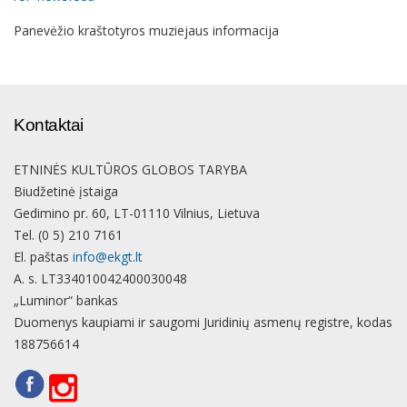
Panevėžio kraštotyros muziejaus informacija
Kontaktai
ETNINĖS KULTŪROS GLOBOS TARYBA
Biudžetinė įstaiga
Gedimino pr. 60, LT-01110 Vilnius, Lietuva
Tel. (0 5) 210 7161
El. paštas
info@ekgt.lt
A. s. LT334010042400030048
„Luminor“ bankas
Duomenys kaupiami ir saugomi Juridinių asmenų registre, kodas
188756614