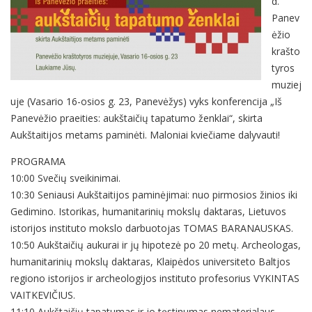
d.
Panev
ėžio
krašto
tyros
muziej
uje (Vasario 16-osios g. 23, Panevėžys) vyks konferencija „Iš
Panevėžio praeities: aukštaičių tapatumo ženklai“, skirta
Aukštaitijos metams paminėti. Maloniai kviečiame dalyvauti!
PROGRAMA
10:00 Svečių sveikinimai.
10:30 Seniausi Aukštaitijos paminėjimai: nuo pirmosios žinios iki
Gedimino. Istorikas, humanitarinių mokslų daktaras, Lietuvos
istorijos instituto mokslo darbuotojas TOMAS BARANAUSKAS.
10:50 Aukštaičių aukurai ir jų hipotezė po 20 metų. Archeologas,
humanitarinių mokslų daktaras, Klaipėdos universiteto Baltjos
regiono istorijos ir archeologijos instituto profesorius VYKINTAS
VAITKEVIČIUS.
11:10 Aukštaičių tapatumas ir jo tęstinumas nematerialaus