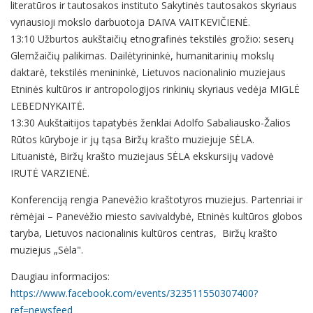
literatūros ir tautosakos instituto Sakytinės tautosakos skyriaus
vyriausioji mokslo darbuotoja DAIVA VAITKEVIČIENĖ.
13:10 Užburtos aukštaičių etnografinės tekstilės grožio: seserų
Glemžaičių palikimas. Dailėtyrininkė, humanitarinių mokslų
daktarė, tekstilės menininkė, Lietuvos nacionalinio muziejaus
Etninės kultūros ir antropologijos rinkinių skyriaus vedėja MIGLĖ
LEBEDNYKAITĖ.
13:30 Aukštaitijos tapatybės ženklai Adolfo Sabaliausko-Žalios
Rūtos kūryboje ir jų tąsa Biržų krašto muziejuje SĖLA.
Lituanistė, Biržų krašto muziejaus SĖLA ekskursijų vadovė
IRUTĖ VARZIENĖ.
Konferenciją rengia Panevėžio kraštotyros muziejus. Partenriai ir
rėmėjai – Panevėžio miesto savivaldybė, Etninės kultūros globos
taryba, Lietuvos nacionalinis kultūros centras, Biržų krašto
muziejus „Sėla".
Daugiau informacijos:
https://www.facebook.com/events/323511550307400?
ref=newsfeed