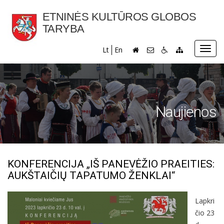
ETNINĖS KULTŪROS GLOBOS
TARYBA
Toggl
Lt
En
navig
Naujienos
KONFERENCIJA „IŠ PANEVĖŽIO PRAEITIES:
AUKŠTAIČIŲ TAPATUMO ŽENKLAI“
Lapkri
čio 23