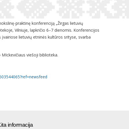
kslinę-praktinę konferenciją „Žirgas lietuvių
tekoje, Vilniuje, lapkričio 6–7 dienomis. Konferencijos
vairiose lietuvių etninės kultūros srityse, svarba
MIckevičiaus viešoji biblioteka.
6603544065?ref=newsfeed
ita informacija