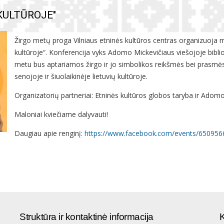
KULTŪROJE"
Žirgo metų proga Vilniaus etninės kultūros centras organizuoja mo
kultūroje“. Konferencija vyks Adomo Mickevičiaus viešojoje biblio
metu bus aptariamos žirgo ir jo simbolikos reikšmės bei prasmės į
senojoje ir šiuolaikinėje lietuvių kultūroje.
Organizatorių partneriai: Etninės kultūros globos taryba ir Adomo 
Maloniai kviečiame dalyvauti!
Daugiau apie renginį:
https://www.facebook.com/events/65095
Struktūra ir kontaktinė informacija
K