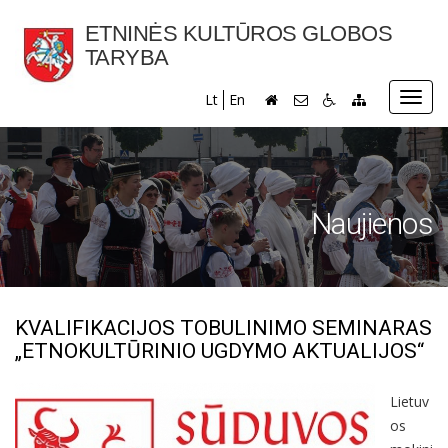
ETNINĖS KULTŪROS GLOBOS
TARYBA
Toggl
Lt
En
navig
Naujienos
KVALIFIKACIJOS TOBULINIMO SEMINARAS
„ETNOKULTŪRINIO UGDYMO AKTUALIJOS“
Lietuv
os