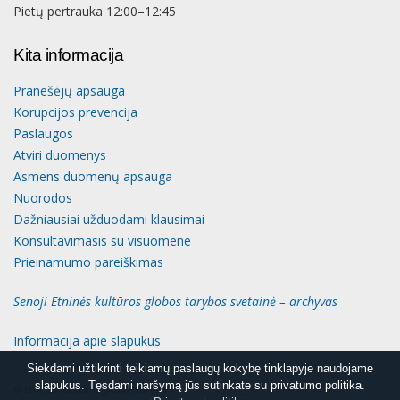
Pietų pertrauka 12:00–12:45
Kita informacija
Pranešėjų apsauga
Korupcijos prevencija
Paslaugos
Atviri duomenys
Asmens duomenų apsauga
Nuorodos
Dažniausiai užduodami klausimai
Konsultavimasis su visuomene
Prieinamumo pareiškimas
Senoji Etninės kultūros globos tarybos svetainė – archyvas
Informacija apie slapukus
Siekdami užtikrinti teikiamų paslaugų kokybę tinklapyje naudojame
Siekdami užtikrinti teikiamų paslaugų kokybę tinklapyje naudojame
slapukus. Tęsdami naršymą jūs sutinkate su privatumo politika.
slapukus. Tęsdami naršymą jūs sutinkate su privatumo politika.
© Etninės kultūros globos taryba