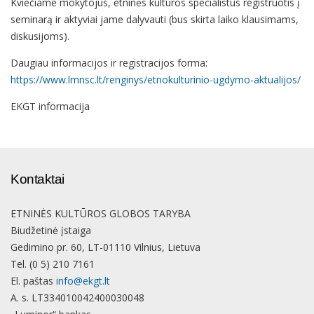
Kviečiame mokytojus, etninės kultūros specialistus registruotis į
seminarą ir aktyviai jame dalyvauti (bus skirta laiko klausimams,
diskusijoms).
Daugiau informacijos ir registracijos forma:
https://www.lmnsc.lt/renginys/etnokulturinio-ugdymo-aktualijos/
EKGT informacija
Kontaktai
ETNINĖS KULTŪROS GLOBOS TARYBA
Biudžetinė įstaiga
Gedimino pr. 60, LT-01110 Vilnius, Lietuva
Tel. (0 5) 210 7161
El. paštas
info@ekgt.lt
A. s. LT334010042400030048