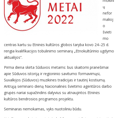
mokini
ų
nefor
malioj
o
švieti
mo
centras kartu su Etninės kultūros globos taryba kovo 24–25 d.
rengia kvalifikacijos tobulinimo seminarą „Etnokultūrinio ugdymo
aktualijos“.
Pirma diena skirta Sūduvos metams: bus skaitomi pranešimai
apie Sūduvos istoriją ir regioninio savitumo formavimąsi,
Suvalkijos (Sūduvos) muzikines tradicijas ir tautinį kostiumą.
Antrąją seminaro dieną Nacionalinės švietimo agentūros darbo
grupės nariai supažindins dalyvius su atnaujintos Etninės
kultūros bendrosios programos projektu.
Seminaras nemokamas, vyks nuotoliniu būdu.