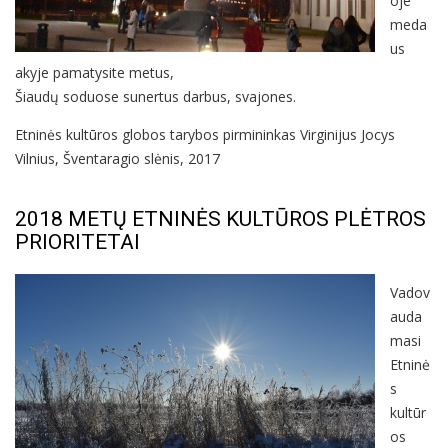
oje
meda
us
akyje pamatysite metus,
Šiaudų soduose sunertus darbus, svajones.
Etninės kultūros globos tarybos pirmininkas Virginijus Jocys
Vilnius, Šventaragio slėnis, 2017
2018 METŲ ETNINĖS KULTŪROS PLĖTROS
PRIORITETAI
Vadov
auda
masi
Etninė
s
kultūr
os