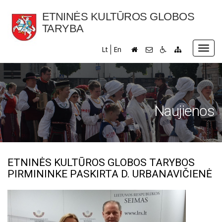
ETNINĖS KULTŪROS GLOBOS
TARYBA
Toggl
Lt
En
navig
Naujienos
ETNINĖS KULTŪROS GLOBOS TARYBOS
PIRMININKE PASKIRTA D. URBANAVIČIENĖ