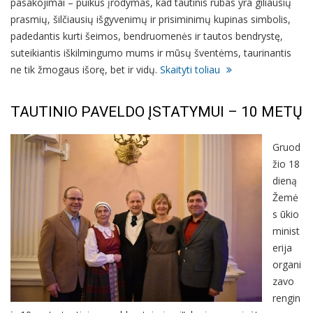
pasakojimai – puikus įrodymas, kad tautinis rūbas yra giliausių
prasmių, šilčiausių išgyvenimų ir prisiminimų kupinas simbolis,
padedantis kurti šeimos, bendruomenės ir tautos bendrystę,
suteikiantis iškilmingumo mums ir mūsų šventėms, taurinantis
ne tik žmogaus išorę, bet ir vidų.
Skaityti toliau
TAUTINIO PAVELDO ĮSTATYMUI – 10 METŲ
Gruod
žio 18
dieną
Žemė
s ūkio
minist
erija
organi
zavo
rengin