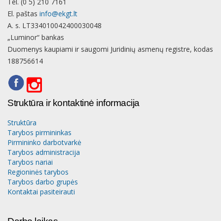
Tel. (0 5) 210 7161
El. paštas
info@ekgt.lt
A. s. LT334010042400030048
„Luminor“ bankas
Duomenys kaupiami ir saugomi Juridinių asmenų registre, kodas
188756614
Struktūra ir kontaktinė informacija
Struktūra
Tarybos pirmininkas
Pirmininko darbotvarkė
Tarybos administracija
Tarybos nariai
Regioninės tarybos
Tarybos darbo grupės
Kontaktai pasiteirauti