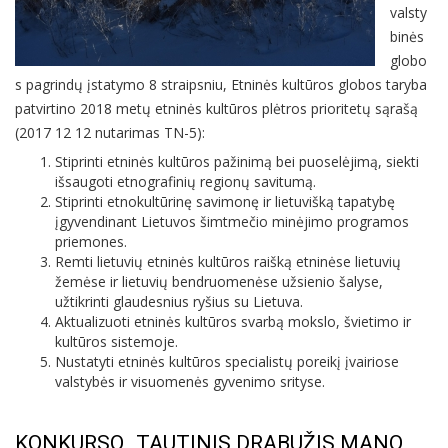
valsty
binės
globo
s pagrindų įstatymo 8 straipsniu, Etninės kultūros globos taryba
patvirtino 2018 metų etninės kultūros plėtros prioritetų sąrašą
(2017 12 12 nutarimas TN-5):
Stiprinti etninės kultūros pažinimą bei puoselėjimą, siekti
išsaugoti etnografinių regionų savitumą.
Stiprinti etnokultūrinę savimonę ir lietuvišką tapatybę
įgyvendinant Lietuvos šimtmečio minėjimo programos
priemones.
Remti lietuvių etninės kultūros raišką etninėse lietuvių
žemėse ir lietuvių bendruomenėse užsienio šalyse,
užtikrinti glaudesnius ryšius su Lietuva.
Aktualizuoti etninės kultūros svarbą mokslo, švietimo ir
kultūros sistemoje.
Nustatyti etninės kultūros specialistų poreikį įvairiose
valstybės ir visuomenės gyvenimo srityse.
KONKURSO „TAUTINIS DRABUŽIS MANO