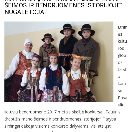
ŠEIMOS IR BENDRUOMENĖS ISTORIJOJE“
NUGALĖTOJAI
Etnin
ės
kultū
ros
glob
os
taryb
a
kartu
su
Pasa
ulio
lietuvių bendruomene 2017 metais skelbė konkursą „Tautinis
drabužis mano šeimos ir bendruomenės istorijoje“. Taryba
širdingai dėkoja visiems konkurso dalyviams. Visi atsiųsti