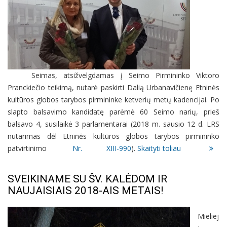
Seimas, atsižvelgdamas į Seimo Pirmininko Viktoro
Pranckiečio teikimą, nutarė paskirti Dalią Urbanavičienę Etninės
kultūros globos tarybos pirmininke ketverių metų kadencijai. Po
slapto balsavimo kandidatę parėmė 60 Seimo narių, prieš
balsavo 4, susilaikė 3 parlamentarai (2018
m.
sausio 12
d. LRS
nutarimas dėl Etninės kultūros globos tarybos pirmininko
patvirtinimo
Nr.
XIII-990
).
Skaityti toliau
SVEIKINAME SU ŠV. KALĖDOM IR
NAUJAISIAIS 2018-AIS METAIS!
Mieliej