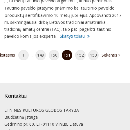
į „10 metų tautinio paveldo atgimimui“, kuriuo paminėtas
tautinio paveldo
Tautinio paveldo įstatymo priėmimo bei
produktų sertifikavimo
10 metų jubiliejus. Apdovanoti 2017
m. sėkmingiausiai dirbę Lietuvos tradiciniai amatininkai,
tradicinių amatų centrai (TAC), taip pat pagerbti tautinio
paveldo komisijos ekspertai.
Skaityti toliau
kstesnis
1
...
149
150
151
152
153
Sekantis
Kontaktai
ETNINĖS KULTŪROS GLOBOS TARYBA
Biudžetinė įstaiga
Gedimino pr. 60, LT-01110 Vilnius, Lietuva