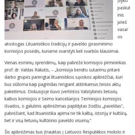
įvyko
paskut
inis
prieš
vasar
os
atostogas Lituanistikos tradicijų ir paveldo įprasminimo
komisijos posėdis, kuriame svarstyti keli svarbūs klausimai.
Vienas esminių sprendimų, kaip pabrėžė komisijos pirmininkas
prof. dr. Valdas Rakutis, – „komisija bendru sutarimu pritarė
darbo grupės parengtai lituanistikos sąvokos apibrėžčiai, kuri
bus siūloma kaip pagrindas rengiant atitinkamus teisės aktų
pakeitimus. Diskusijoje buvo įvertintos Valstybinės lietuvių
kalbos komisijos ir Seimo kanceliarijos Terminijos komisijos
išvados, o galutinis apibrėžimas papildytas žodžiu „paveldas“,
pabrėžiant, kad lituanistika apima ne tik kalbą, istoriją ir kultūrą,
bet ir visą lietuvių kultūrinio paveldo visumą.“
Šis apibrėžimas bus įtrauktas į Lietuvos Respublikos mokslo ir