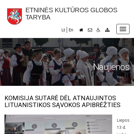
ETNINĖS KULTŪROS GLOBOS
TARYBA
Toggl
Lt
En
navig
Naujienos
KOMISIJA SUTARĖ DĖL ATNAUJINTOS
LITUANISTIKOS SĄVOKOS APIBRĖŽTIES
Liepos
13 d.