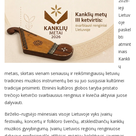
2026-
ieji
Lietuv
oje
paskel
bti
atmint
inais
Kankli
ų
metais, skirtais vienam seniausių ir reikšmingiausių lietuvių
tradicinės muzikos instrumentų bei su juo susijusiai kultūrinei
tradicijai prisiminti. Etninės kultūros globos taryba pristato
trečiojo ketvirčio svarbiausius renginius ir kviečia aktyviai juose
dalyvauti.
Birželio–rugsėjo mėnesiais visoje Lietuvoje vyks įvairių
festivalių, koncertų ir folkloro švenčių, atskleidžiančių kanklių
muzikos gyvybingumą. Įvairių Lietuvos regionų renginiuose
dalyvaus profesionalūs atlikėjai, mėgėjų kolektyvai, jaunimas.