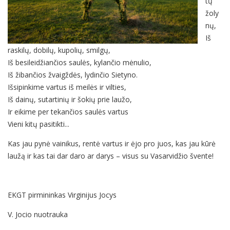
tų
žoly
nų,
Iš
raskilų, dobilų, kupolių, smilgų,
Iš besileidžiančios saulės, kylančio mėnulio,
Iš žibančios žvaigždės, lydinčio Sietyno.
Išsipinkime vartus iš meilės ir vilties,
Iš dainų, sutartinių ir šokių prie laužo,
Ir eikime per tekančios saulės vartus
Vieni kitų pasitikti...
Kas jau pynė vainikus, rentė vartus ir ėjo pro juos, kas jau kūrė
laužą ir kas tai dar daro ar darys – visus su Vasarvidžio švente!
EKGT pirmininkas Virginijus Jocys
V. Jocio nuotrauka