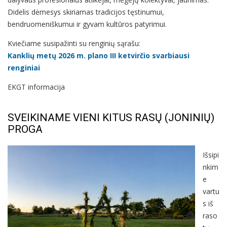
Didelis dėmesys skiriamas tradicijos tęstinumui,
bendruomeniškumui ir gyvam kultūros patyrimui.
Kviečiame susipažinti su renginių sąrašu:
Kanklių metų 2026 m. plano III ketvirčio svarbiausi
renginiai
EKGT informacija
SVEIKINAME VIENI KITUS RASŲ (JONINIŲ)
PROGA
Išsipi
nkim
e
vartu
s iš
raso