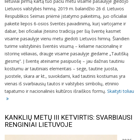
lietuviai pirmą kartą tuo pačiu metu visame pasaulyje giedojo
Lietuvos valstybės himną. 2019 m. balandžio 26 d. Lietuvos
Respublikos Seimas priėmė įstatymo pakeitimą, juo oficialiai
pakeitė liepos 6-osios šventės pavadinimą, kurį vartojame ir
dabar, bei oficialiai įteisino tradiciją per šią šventę kasmet
visame pasaulyje vienu metu giedoti Lietuvos himną. Šiandien
turime valstybinės šventės visumą – keliame nacionalinę ir
istorinę vėliavas, drauge visame pasaulyje giedame „Tautišką
giesmę“. Į šventę ateiname pasipuošę – jau dažnas tautiniu
kostiumu ar tautiniais elementais – sege, tautine juosta,
juostele, skara ar kt., suvokdami, kad tautinis kostiumas yra
vienas iš svarbiausių tautos ir valstybės simbolių, etninio
tapatumo ir nacionalinės kultūros išraiškos formų.
Skaityti toliau
KANKLIŲ METŲ III KETVIRTIS: SVARBIAUSI
RENGINIAI LIETUVOJE