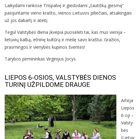
Laikydami rankose Trispalvę ir giedodami „tautišką giesmę“
pasijuntame vieno krašto, vienos Lietuvos piliečiais, atsakingais
už jos dabartį ir ateitį.
Tegul Valstybės diena įkvepia puoselėti tai, kas mus vienija –
lietuvių kalbą, etninę kultūrą ir meilę savo kraštui. Gražios,
prasmingos ir vienybės kupinos šventės!
Tarybos pirmininkas Virginijus Jocys
LIEPOS 6-OSIOS, VALSTYBĖS DIENOS
TURINĮ UŽPILDOME DRAUGE
Artėja
Liepos
6-oji –
Valsty
bės
(Lietuv