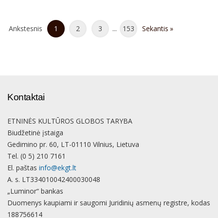
Ankstesnis
1
2
3
...
153
Sekantis
Kontaktai
ETNINĖS KULTŪROS GLOBOS TARYBA
Biudžetinė įstaiga
Gedimino pr. 60, LT-01110 Vilnius, Lietuva
Tel. (0 5) 210 7161
El. paštas
info@ekgt.lt
A. s. LT334010042400030048
„Luminor“ bankas
Duomenys kaupiami ir saugomi Juridinių asmenų registre, kodas
188756614