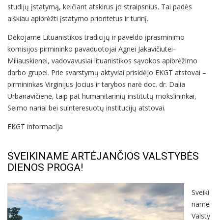
studijų įstatymą, keičiant atskirus jo straipsnius. Tai padės
aiškiau apibrėžti įstatymo prioritetus ir turinį.
Dėkojame Lituanistikos tradicijų ir paveldo įprasminimo
komisijos pirmininko pavaduotojai Agnei Jakavičiutei-
Miliauskienei, vadovavusiai lituanistikos sąvokos apibrėžimo
darbo grupei. Prie svarstymų aktyviai prisidėjo EKGT atstovai –
pirmininkas Virginijus Jocius ir tarybos narė doc. dr. Dalia
Urbanavičienė, taip pat humanitarinių institutų mokslininkai,
Seimo nariai bei suinteresuotų institucijų atstovai.
EKGT informacija
SVEIKINAME ARTĖJANČIOS VALSTYBĖS
DIENOS PROGA!
Sveiki
name
Valsty