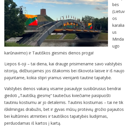
bės
(Lietuv
os
karalia
us
Minda
ugo
karūnavimo) ir Tautiškos giesmės dienos proga!
Liepos 6-oji – tai diena, kai drauge prisimename savo valstybės
istoriją, didžiuojamės jos ištakomis bei iškovota laisve ir iš naujo
pajuntame, kokia stipri yramus vienijanti tautinė tapatybė.
Valstybės dienos vakarą visame pasaulyje susibūrusius bendrai
giedoti „Tautišką giesmę“ tautiečius kviečiame pasipuošti
tautiniu kostiumu ar jo detalėmis. Tautinis kostiumas – tai ne tik
iškilmingas drabužis, bet ir gyvas mūsų protėvių grožio pajautos
bei kultūrinės atminties ir tautiškos tapatybės liudijimas,
perduodamas iš kartos į kartą.