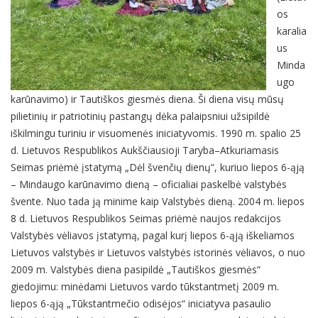
os
karalia
us
Minda
ugo
karūnavimo) ir Tautiškos giesmės diena. Ši diena visų mūsų
pilietinių ir patriotinių pastangų dėka palaipsniui užsipildė
iškilmingu turiniu ir visuomenės iniciatyvomis. 1990 m. spalio 25
d. Lietuvos Respublikos Aukščiausioji Taryba–Atkuriamasis
Seimas priėmė įstatymą „Dėl švenčių dienų“, kuriuo liepos 6-ąją
– Mindaugo karūnavimo dieną – oficialiai paskelbė valstybės
švente. Nuo tada ją minime kaip Valstybės dieną. 2004 m. liepos
8 d. Lietuvos Respublikos Seimas priėmė naujos redakcijos
Valstybės vėliavos įstatymą, pagal kurį liepos 6-ąją iškeliamos
Lietuvos valstybės ir Lietuvos valstybės istorinės vėliavos, o nuo
2009 m. Valstybės diena pasipildė „Tautiškos giesmės“
giedojimu: minėdami Lietuvos vardo tūkstantmetį 2009 m.
liepos 6-ąją „Tūkstantmečio odisėjos“ iniciatyva pasaulio