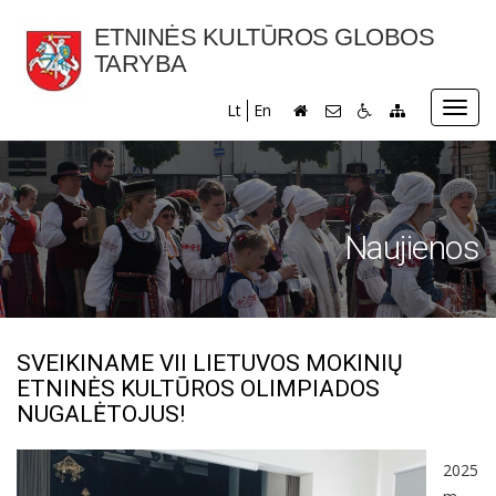
ETNINĖS KULTŪROS GLOBOS
TARYBA
Toggl
Lt
En
navig
Naujienos
SVEIKINAME VII LIETUVOS MOKINIŲ
ETNINĖS KULTŪROS OLIMPIADOS
NUGALĖTOJUS!
2025