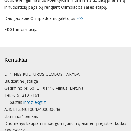
Guobienei, gimnazijos kolektyvui ir mokiniams už šiltą priėmimą
ir nuoširdžią pagalbą rengiant Olimpiados šalies etapą.
Daugiau apie Olimpiados nugalėtojus
>>>
EKGT informacija
Kontaktai
ETNINĖS KULTŪROS GLOBOS TARYBA
Biudžetinė įstaiga
Gedimino pr. 60, LT-01110 Vilnius, Lietuva
Tel. (0 5) 210 7161
El. paštas
info@ekgt.lt
A. s. LT334010042400030048
„Luminor“ bankas
Duomenys kaupiami ir saugomi Juridinių asmenų registre, kodas
188756614