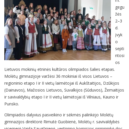
m.
gegu
žės
2–3
d.
įvyk
o
septi
ntosi
os
Lietuvos mokinių etninės kultūros olimpiados šalies etapas.
Molėtų gimnazijoje varžėsi 36 mokiniai iš visos Lietuvos –
regioninio etapo I ir II vietų laimėtojai iš Aukštaitijos, Dzūkijos
(Dainavos), Mažosios Lietuvos, Suvalkijos (Sūduvos), Žemaitijos
ir savivaldybių etapo I ir II vietų laimėtojai iš Vilniaus, Kauno ir
Punsko.
Olimpiados dalyvius pasveikino ir sėkmės palinkėjo Molėtų
gimnazijos direktorė Rimutė Guobienė, Molėtų r. savivaldybės
vicemerė Vaida Saugūnienė, vertinimo komisijos pirmininkė doc.