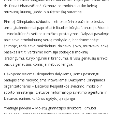
dr. Dalia Urbanavičienė. Gimnazijos mokiniai atliko keletą
muzikinių kūrinių, giedojo aukštaitišką sutartinę.
Pirmoji Olimpiados užduotis – etnokultūrinio pažinimo testas
tema „Kalendoriniai papročiai ir liaudies kūryba“, antroji užduotis
– etnokultūrinės veiklos ir raiškos pristatymas. Dalyviai pasakojo
apie savo etnokultūrinę veiklą mokykloje, bendruomenėje,
šeimoje, rodė savo rankdarbius, dainavo, šoko, muzikavo, sekė
pasakas ir t. t. Vertinimo komisija stebėjosi mokinių
išradingumu, kūrybingumu ir brandumu. Iš visų geriausių išrinkti
pačius geriausius komisijai nebuvo lengva.
Dėkojame visiems Olimpiados dalyviams, jiems pasirengti
padėjusiems mokytojams ir tėveliams! Dėkojame Olimpiados
organizatoriams – Lietuvos Respublikos švietimo, mokslo ir
sporto ministerijai, Lietuvos neformaliojo švietimo agentūrai ir
Lietuvos etninės kultūros ugdytojų sąjungai.
Ypatinga padėka – Molėtų gimnazijos direktorei Rimutei