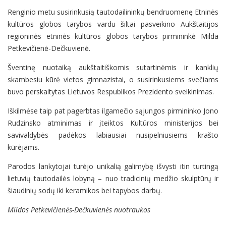
Renginio metu susirinkusią tautodailininkų bendruomenę Etninės
kultūros globos tarybos vardu šiltai pasveikino Aukštaitijos
regioninės etninės kultūros globos tarybos pirmininkė Milda
Petkevičienė-Dečkuvienė.
Šventinę nuotaiką aukštaitiškomis sutartinėmis ir kanklių
skambesiu kūrė vietos gimnazistai, o susirinkusiems svečiams
buvo perskaitytas Lietuvos Respublikos Prezidento sveikinimas.
Iškilmėse taip pat pagerbtas ilgamečio sąjungos pirmininko Jono
Rudzinsko atminimas ir įteiktos Kultūros ministerijos bei
savivaldybės padėkos labiausiai nusipelniusiems krašto
kūrėjams.
Parodos lankytojai turėjo unikalią galimybę išvysti itin turtingą
lietuvių tautodailės lobyną – nuo tradicinių medžio skulptūrų ir
šiaudinių sodų iki keramikos bei tapybos darbų.
Mildos Petkevičienės-Dečkuvienės nuotraukos