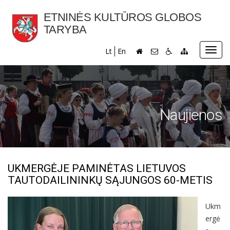
ETNINĖS KULTŪROS GLOBOS
TARYBA
Toggl
Lt
En
navig
Naujienos
UKMERGĖJE PAMINĖTAS LIETUVOS
TAUTODAILININKŲ SĄJUNGOS 60-METIS
Ukm
ergė