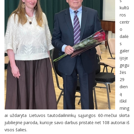
s
kultū
ros
centr
o
dailė
s
galer
ijoje
gegu
žės
29
dien
ą
iškil
ming
ai uždaryta Lietuvos tautodailininkų sąjungos 60-mečiui skirta
jubiliejinė paroda, kurioje savo darbus pristatė net 108 autoriai iš
visos šalies.