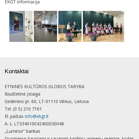
EKGT informacija
Kontaktai
ETNINĖS KULTŪROS GLOBOS TARYBA
Biudžetinė įstaiga
Gedimino pr. 60, LT-01110 Vilnius, Lietuva
Tel. (0 5) 210 7161
El. paštas
info@ekgt.lt
A. s. LT334010042400030048
„Luminor“ bankas
Duomenys kaupiami ir saugomi Juridinių asmenų registre, kodas