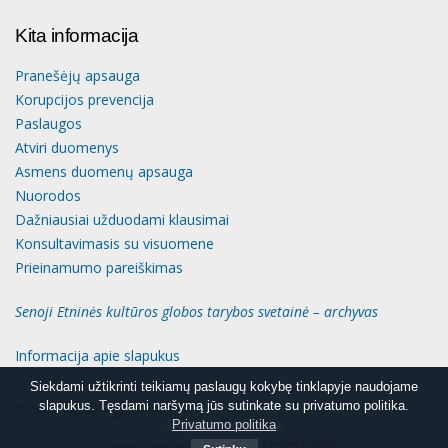
Kita informacija
Pranešėjų apsauga
Korupcijos prevencija
Paslaugos
Atviri duomenys
Asmens duomenų apsauga
Nuorodos
Dažniausiai užduodami klausimai
Konsultavimasis su visuomene
Prieinamumo pareiškimas
Senoji Etninės kultūros globos tarybos svetainė – archyvas
Informacija apie slapukus
Siekdami užtikrinti teikiamų paslaugų kokybę tinklapyje naudojame
Siekdami užtikrinti teikiamų paslaugų kokybę tinklapyje naudojame
slapukus. Tęsdami naršymą jūs sutinkate su privatumo politika.
slapukus. Tęsdami naršymą jūs sutinkate su privatumo politika.
© Etninės kultūros globos taryba
Slapukų informacija
Privatumo politika
Interneto svetainių kūrimas