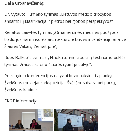
Dalia Urbanavičienė);
Dr. Vytauto Tumėno tyrimas „Lietuvos medžio drožybos
ansamblių klasifikacija ir plėtros bei globos perspektyvos“.
Renatos Laivytės tyrimas „Ornamentinės medinės puošybos
tradicijos namų išorės architektūroje būklės ir tendencijų analizė
Šiaurės Vakarų Žemaitijoje“;
Ritos Balkutės tyrimas „Etnokultūrinių tradicijų tęstinumo būklės
tyrimas Vilniaus rajono šiaurės rytinėje dalyje“.
Po renginio konferencijos dalyviai buvo pakviesti aplankyti
Švėkšnos muziejaus ekspoziciją, Švėkšnos dvarą bei parką,
Švėkšnos kapines.
EKGT informacija