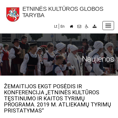
ETNINĖS KULTŪROS GLOBOS
TARYBA
Toggl
Lt
En
navig
Naujienos
ŽEMAITIJOS EKGT POSĖDIS IR
KONFERENCIJA „ETNINĖS KULTŪROS
TĘSTINUMO IR KAITOS TYRIMŲ
PROGRAMA. 2019 M. ATLIEKAMŲ TYRIMŲ
PRISTATYMAS“