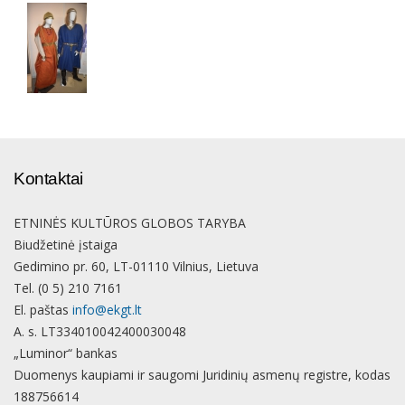
Kontaktai
ETNINĖS KULTŪROS GLOBOS TARYBA
Biudžetinė įstaiga
Gedimino pr. 60, LT-01110 Vilnius, Lietuva
Tel. (0 5) 210 7161
El. paštas
info@ekgt.lt
A. s. LT334010042400030048
„Luminor“ bankas
Duomenys kaupiami ir saugomi Juridinių asmenų registre, kodas
188756614