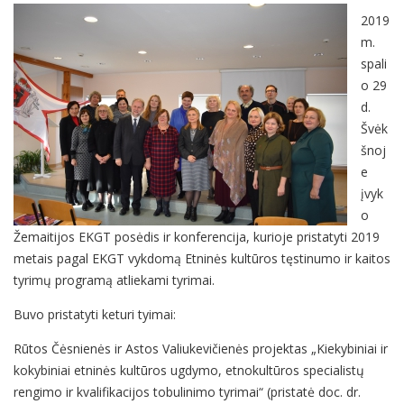
2019
m.
spali
o 29
d.
Švėk
šnoj
e
įvyk
o
Žemaitijos EKGT posėdis ir konferencija, kurioje pristatyti 2019
metais pagal EKGT vykdomą Etninės kultūros tęstinumo ir kaitos
tyrimų programą atliekami tyrimai.
Buvo pristatyti keturi tyimai:
Rūtos Čėsnienės ir Astos Valiukevičienės projektas „Kiekybiniai ir
kokybiniai etninės kultūros ugdymo, etnokultūros specialistų
rengimo ir kvalifikacijos tobulinimo tyrimai“ (pristatė doc. dr.