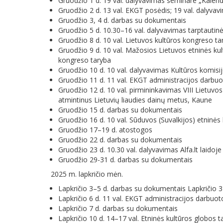
Gruodžio 1 d. 19 val. dalyvavimas seminare „Kalen
Gruodžio 2 d. 13 val. EKGT posėdis; 19 val. dalyv
Gruodžio 3, 4 d. darbas su dokumentais
Gruodžio 5 d. 10.30–16 val. dalyvavimas tarptautinė
Gruodžio 8 d. 10 val. Lietuvos kultūros kongreso t
Gruodžio 9 d. 10 val. Mažosios Lietuvos etninės kul
kongreso taryba
Gruodžio 10 d. 10 val. dalyvavimas Kultūros komis
Gruodžio 11 d. 11 val. EKGT administracijos darbu
Gruodžio 12 d. 10 val. pirmininkavimas VIII Lietuvos
atmintinus Lietuvių liaudies dainų metus, Kaune
Gruodžio 15 d. darbas su dokumentais
Gruodžio 16 d. 10 val. Sūduvos (Suvalkijos) etninės
Gruodžio 17–19 d. atostogos
Gruodžio 22 d. darbas su dokumentais
Gruodžio 23 d. 10.30 val. dalyvavimas Alfa.lt laidoj
Gruodžio 29-31 d. darbas su dokumentais
2025 m. lapkričio mėn.
Lapkričio 3–5 d. darbas su dokumentais Lapkričio 
Lapkričio 6 d. 11 val. EKGT administracijos darbuo
Lapkričio 7 d. darbas su dokumentais
Lapkričio 10 d. 14–17 val. Etninės kultūros globos