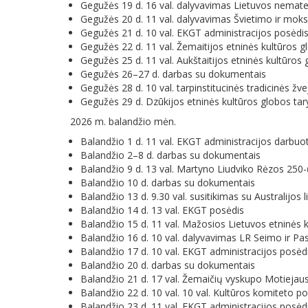
Gegužės 19 d. 16 val. dalyvavimas Lietuvos nemater
Gegužės 20 d. 11 val. dalyvavimas Švietimo ir mok
Gegužės 21 d. 10 val. EKGT administracijos posėdi
Gegužės 22 d. 11 val. Žemaitijos etninės kultūros 
Gegužės 25 d. 11 val. Aukštaitijos etninės kultūros
Gegužės 26–27 d. darbas su dokumentais
Gegužės 28 d. 10 val. tarpinstitucinės tradicinės ž
Gegužės 29 d. Dzūkijos etninės kultūros globos ta
2026 m. balandžio mėn.
Balandžio 1 d. 11 val. EKGT administracijos darbuo
Balandžio 2–8 d. darbas su dokumentais
Balandžio 9 d. 13 val. Martyno Liudviko Rėzos 25
Balandžio 10 d. darbas su dokumentais
Balandžio 13 d. 9.30 val. susitikimas su Australij
Balandžio 14 d. 13 val. EKGT posėdis
Balandžio 15 d. 11 val. Mažosios Lietuvos etninės 
Balandžio 16 d. 10 val. dalyvavimas LR Seimo ir P
Balandžio 17 d. 10 val. EKGT administracijos posėd
Balandžio 20 d. darbas su dokumentais
Balandžio 21 d. 17 val. Žemaičių vyskupo Motiejau
Balandžio 22 d. 10 val. 10 val. Kultūros komiteto p
Balandžio 23 d. 11 val. EKGT administracijos posėd