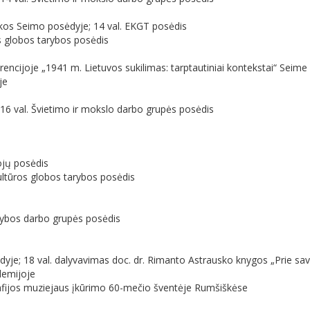
likos Seimo posėdyje; 14 val. EKGT posėdis
os globos tarybos posėdis 
erencijoje „1941 m. Lietuvos sukilimas: tarptautiniai kontekstai“ Seime 
je
; 16 val. Švietimo ir mokslo darbo grupės posėdis
ojų posėdis
kultūros globos tarybos posėdis
ejybos darbo grupės posėdis
je; 18 val. dalyvavimas doc. dr. Rimanto Astrausko knygos „Prie savos
ademijoje
afijos muziejaus įkūrimo 60-mečio šventėje Rumšiškėse