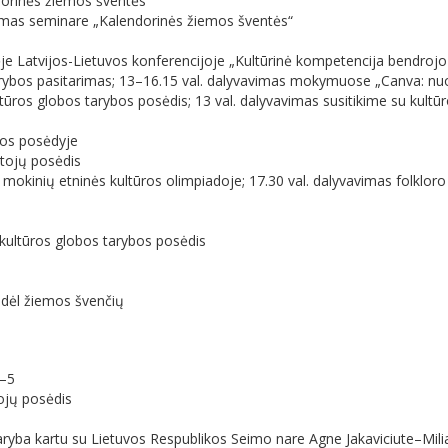
dorinės žiemos šventės“
avimas seminare „Kalendorinės žiemos šventės“
je Latvijos-Lietuvos konferencijoje „Kultūrinė kompetencija bendrojo 
arybos pasitarimas; 13–16.15 val. dalyvavimas mokymuose „Canva: nuo 
tūros globos tarybos posėdis; 13 val. dalyvavimas susitikime su kultūr
ijos posėdyje
otojų posėdis
 mokinių etninės kultūros olimpiadoje; 17.30 val. dalyvavimas folkloro
 kultūros globos tarybos posėdis
e dėl žiemos švenčių
3–5
tojų posėdis
 taryba kartu su Lietuvos Respublikos Seimo nare Agne Jakaviciute–Mi