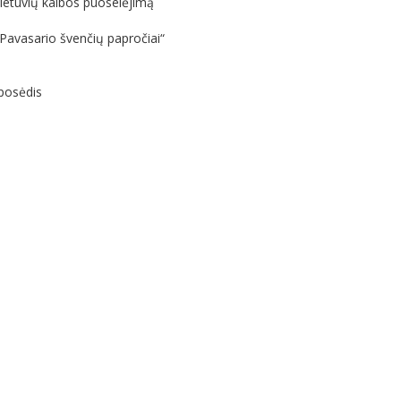
ietuvių kalbos puoselėjimą
„Pavasario švenčių papročiai“
 posėdis