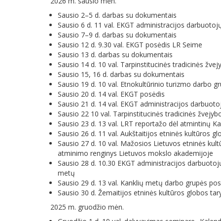
2026 m. sausio mėn.
Sausio 2–5 d. darbas su dokumentais
Sausio 6 d. 11 val. EKGT administracijos darbuotoj
Sausio 7–9 d. darbas su dokumentais
Sausio 12 d. 9.30 val. EKGT posėdis LR Seime
Sausio 13 d. darbas su dokumentais
Sausio 14 d. 10 val. Tarpinstitucinės tradicinės žv
Sausio 15, 16 d. darbas su dokumentais
Sausio 19 d. 10 val. Etnokultūrinio turizmo darbo g
Sausio 20 d. 14 val. EKGT posėdis
Sausio 21 d. 14 val. EKGT administracijos darbuoto
Sausio 22 10 val. Tarpinstitucinės tradicinės žvej
Sausio 23 d. 13 val. LRT reportažo dėl atmintinų K
Sausio 26 d. 11 val. Aukštaitijos etninės kultūros 
Sausio 27 d. 10 val. Mažosios Lietuvos etninės ku
atminimo renginys Lietuvos mokslo akademijoje
Sausio 28 d. 10.30 EKGT administracijos darbuotojų
metų
Sausio 29 d. 13 val. Kanklių metų darbo grupės pos
Sausio 30 d. Žemaitijos etninės kultūros globos ta
2025 m. gruodžio mėn.