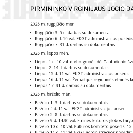
PIRMININKO VIRGINIJAUS JOCIO 
2026 m. rugpjūčio mėn.
Rugpjūčio 3–5 d. darbas su dokumentais
Rugpjūčio 6 d. 10 val. EKGT administracijos posėdi
Rugpjūčio 7–31 d. darbas su dokumentais
2026 m. liepos mėn.
Liepos 1 d. 10 val. darbo grupės dėl Tautadienio š
Liepos 2–14 d. darbas su dokumentais
Liepos 15 d. 11 val. EKGT administracijos posėdis
Liepos 16 d. 11 val.
Žemaitijos regioninės etninės k
Liepos 17–31 d. darbas su dokumentais
2026 m. birželio mėn.
Birželio 1–3 d. darbas su dokumentais
Birželio 4 d. 11 val. EKGT administracijos posėdis
Birželio 5–8 d. 
darbas su dokumentais
Birželio 9 d. 14.30 val. Etninės kultūros globos ta
Birželio 10 d. 10 val. 
Kultūros komiteto posėdis;
13 
Birželio 11 d. 11 val. EKGT administracijos posėdis