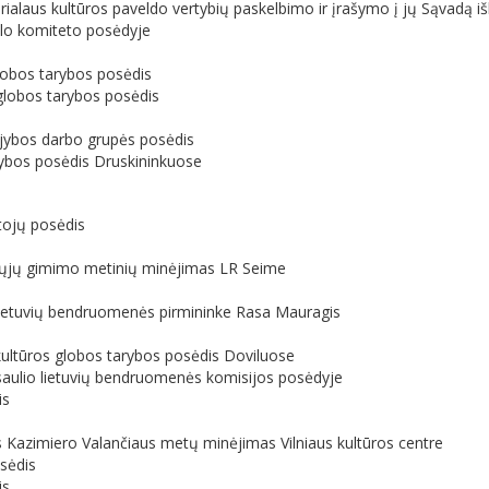
ialaus kultūros paveldo vertybių paskelbimo ir įrašymo į jų Sąvadą i
slo komiteto posėdyje
s
globos tarybos posėdis
 globos tarybos posėdis
vejybos darbo grupės posėdis
rybos posėdis Druskininkuose
tojų posėdis
0-ųjų gimimo metinių minėjimas LR Seime
os lietuvių bendruomenės pirmininke Rasa Mauragis
kultūros globos tarybos posėdis Doviluose
asaulio lietuvių bendruomenės komisijos posėdyje
is
s Kazimiero Valančiaus metų minėjimas Vilniaus kultūros centre
osėdis
is