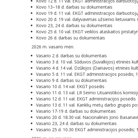
Kovo 12 d. 11 val. EKGT administracijos darbuotoj
Kovo 13–18 d. darbas su dokumentais
Kovo 19 d. 11 val. EKGT administracijos darbuotojų
Kovo 20 d. 19 val. dalyvavimas užsienio lietuviams
Kovo 23, 24 d. darbas su dokumentais
Kovo 25 d. 10 val. EKGT veiklos ataskaitos prista
Kovo 26 d. darbas su dokumentais
2026 m. vasario mėn.
Vasario 2 d. darbas su dokumentais
Vasario 3 d. 10 val. Sūduvos (Suvalkijos) etninės k
Vasario 4 d. 14 val. Dzūkijos (Dainavos) etninės ku
Vasario 5 d. 11 val. EKGT administracijos posėdis; 
Vasario 9 d. darbas su dokumentais
Vasario 10 d. 14 val. EKGT posėdis
Vasario 11 d. 13 val. LR Seimo Lituanistikos komis
Vasario 12 d. 11 val. EKGT administracijos posėdis
Vasario 13 d. 11 val. Kanklių metų darbo grupės po
Vasario 17-19 d. darbas su dokumentais
Vasario 20 d. 18.30 val. Nacionalinės Jono Basana
Vasario 23, 24 d. darbas su dokumentais
Vasario 25 d. 10.30 EKGT administracijos posėdis; 