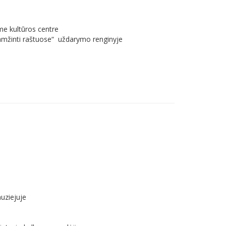
ame kultūros centre
įamžinti raštuose“ uždarymo renginyje
muziejuje