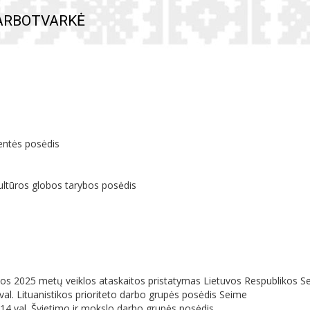
DARBOTVARKĖ
s
ventės posėdis
ultūros globos tarybos posėdis 
rybos 2025 metų veiklos ataskaitos pristatymas Lietuvos Respublikos S
val. 
Lituanistikos prioriteto darbo grupės posėdis Seime
; 14 val. Švietimo ir mokslo darbo grupės posėdis