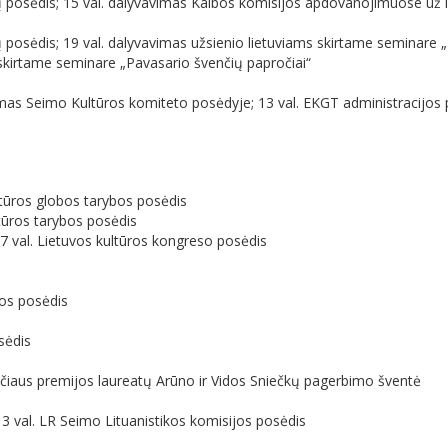
ų posėdis; 15 val. dalyvavimas Kalbos komisijos apdovanojimuose už l
 posėdis; 19 val. dalyvavimas užsienio lietuviams skirtame seminare 
 skirtame seminare „Pavasario švenčių papročiai“
tymas Seimo Kultūros komiteto posėdyje; 13 val. EKGT administracijos
ultūros globos tarybos posėdis
ltūros tarybos posėdis
17 val. Lietuvos kultūros kongreso posėdis
ijos posėdis
sėdis
vičiaus premijos laureatų Arūno ir Vidos Sniečkų pagerbimo šventė
13 val. LR Seimo Lituanistikos komisijos posėdis