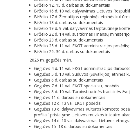
Birželio 12, 15 d. darbas su dokumentais
Birželio 16 d. 10 val. dalyvavimas Lietuvos Respub
Birželio 17 d. Žemaitijos regioninės etninės kultūr
Birželio 18 d. darbas su dokumentais
Birželio 19 d. 9 val. dalyvavimas tarptautinėje konf
Birželio 22 d. 14 val. susitikimas Finansų ministerijo
Birželio 23 d. darbas su dokumentais
Birželio 25 d. 11 val. EKGT administracijos posėdis
Birželio 29, 30 d. darbas su dokumentais
2026 m. gegužės mėn.
Gegužės 4 d. 11 val. EKGT administracijos darbuot
Gegužės 5 d. 13 val. Sūduvos (Suvalkijos) etninės 
Gegužės 6 d. darbas su dokumentais
Gegužės 7 d. 11 val. EKGT specialistų posėdis
Gegužės 8 d. 10 val. Tarpinstitucinės tradicinės žv
Gegužės 11 d. darbas su dokumentais
Gegužės 12 d. 13 val. EKGT posėdis
Gegužės 13 d. dalyvavimas Kultūros komiteto posėdy
profiliai“ pristatyme Lietuvos muzikos ir teatro ak
Gegužės 14 d. 10 val. dalyvavimas Lietuvos etnogr
Gegužės 15–18 d. darbas su dokumentais