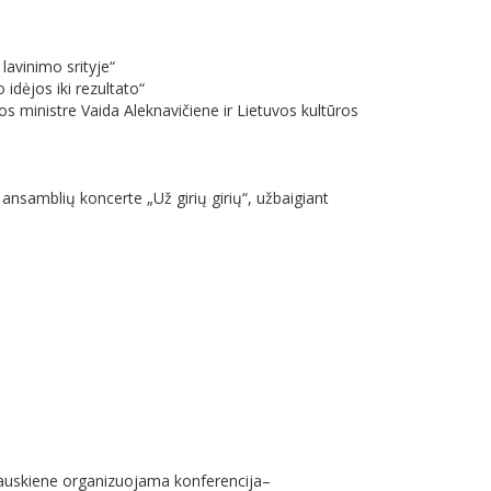
lavinimo srityje“
idėjos iki rezultato“
os ministre Vaida Aleknavičiene ir Lietuvos kultūros
 ansamblių koncerte „Už girių girių“, užbaigiant
liauskiene organizuojama konferencija–