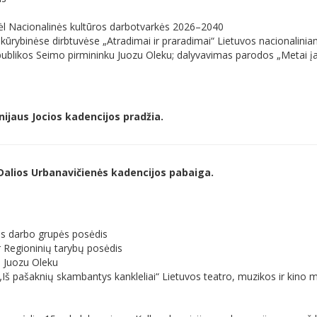
 dėl Nacionalinės kultūros darbotvarkės 2026–2040
-kūrybinėse dirbtuvėse „Atradimai ir praradimai“ Lietuvos nacionalini
espublikos Seimo pirmininku Juozu Oleku; dalyvavimas parodos „Metai 
nijaus Jocios kadencijos pradžia.
 Dalios Urbanavičienės kadencijos pabaiga.
ybos darbo grupės posėdis
ir Regioninių tarybų posėdis
u Juozu Oleku
„Iš pašaknių skambantys kankleliai“ Lietuvos teatro, muzikos ir kino 