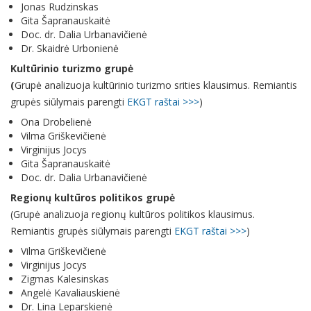
Jonas Rudzinskas
Gita Šapranauskaitė
Doc. dr. Dalia Urbanavičienė
Dr. Skaidrė Urbonienė
Kultūrinio turizmo grupė
(
Grupė analizuoja kultūrinio turizmo srities klausimus. Remiantis
grupės siūlymais parengti
EKGT raštai >>>
)
Ona Drobelienė
Vilma Griškevičienė
Virginijus Jocys
Gita Šapranauskaitė
Doc. dr. Dalia Urbanavičienė
Regionų kultūros politikos grupė
(Grupė analizuoja regionų kultūros politikos klausimus.
Remiantis grupės siūlymais parengti
EKGT raštai >>>
)
Vilma Griškevičienė
Virginijus Jocys
Zigmas Kalesinskas
Angelė Kavaliauskienė
Dr. Lina Leparskienė