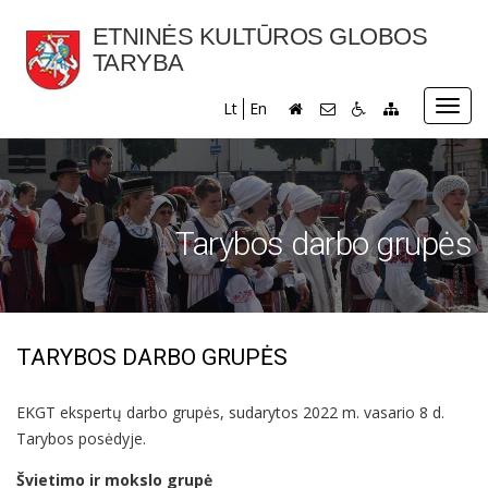
ETNINĖS KULTŪROS GLOBOS
TARYBA
Toggl
Lt
En
navig
Tarybos darbo grupės
TARYBOS DARBO GRUPĖS
EKGT ekspertų darbo grupės, sudarytos 2022 m. vasario 8 d.
Tarybos posėdyje.
Švietimo ir mokslo grupė