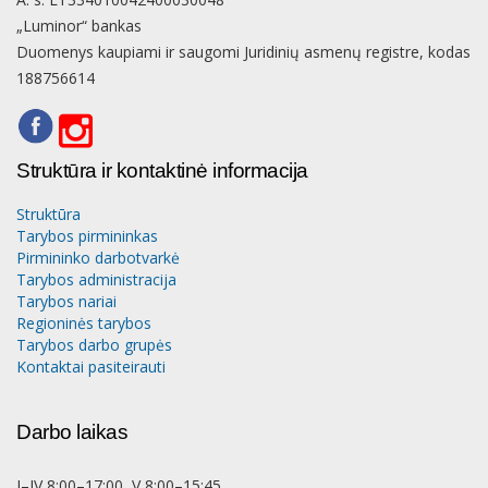
„Luminor“ bankas
Duomenys kaupiami ir saugomi Juridinių asmenų registre, kodas
188756614
Struktūra ir kontaktinė informacija
Struktūra
Tarybos pirmininkas
Pirmininko darbotvarkė
Tarybos administracija
Tarybos nariai
Regioninės tarybos
Tarybos darbo grupės
Kontaktai pasiteirauti
Darbo laikas
I–IV 8:00–17:00, V 8:00–15:45