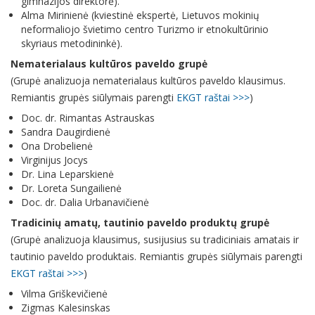
gimnazijos direktorė).
Alma Mirinienė (kviestinė ekspertė, Lietuvos mokinių
neformaliojo švietimo centro Turizmo ir etnokultūrinio
skyriaus metodininkė).
Nematerialaus kultūros paveldo grupė
(Grupė analizuoja nematerialaus kultūros paveldo klausimus.
Remiantis grupės siūlymais parengti
EKGT raštai >>>
)
Doc. dr. Rimantas Astrauskas
Sandra Daugirdienė
Ona Drobelienė
Virginijus Jocys
Dr. Lina Leparskienė
Dr. Loreta Sungailienė
Doc. dr. Dalia Urbanavičienė
Tradicinių amatų, tautinio paveldo produktų grupė
(Grupė analizuoja klausimus, susijusius su tradiciniais amatais ir
tautinio paveldo produktais. Remiantis grupės siūlymais parengti
EKGT raštai >>>
)
Vilma Griškevičienė
Zigmas Kalesinskas