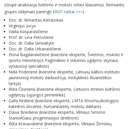
(Grupė analizuoja švietimo ir mokslo srities klausimus. Remiantis
grupės siūlymais parengti
EKGT raštai >>>
)
Doc. dr. Rimantas Astrauskas
Virginijus Jocys
Vaida Kasparavičienė
Prof. dr. Lina Petrošienė
Doc. dr. Dalia Senvaitytė
Doc. dr. Dalia Urbanavičienė
Elona Bagdanavičienė (kviestinė ekspertė, Švietimo, mokslo ir
sporto ministerijos Pagrindinio ir vidurinio ugdymo skyriaus
vyriausioji specialistė)
Nida Poderienė (kviestinė ekspertė, Lietuvių kalbos instituto
jaunesnioji mokslo darbuotoja, mokyklinės lituanistikos
tyrėja).
Rūta Čėsnienė (kviestinė ekspertė, Lietuvos etninės kultūros
ugdytojų sąjungos pirmininkė).
Gaila Kirdienė (kviestinė ekspertė, LMTA Etnomuzikologijos
katedros docentė, humanitarinių mokslų daktarė).
Daiva Briedienė (kviestinė ekspertė, Vilniaus Simono
Stanevičiaus progimnazijos direktorė).
Rūta Krasauskienė (kviestinė ekspertė, Vilniaus Žirmūnų