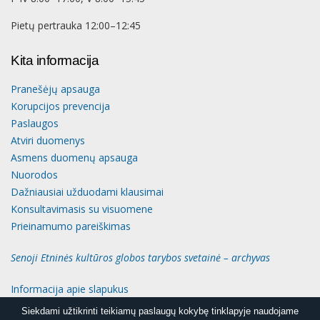
Pietų pertrauka 12:00–12:45
Kita informacija
Pranešėjų apsauga
Korupcijos prevencija
Paslaugos
Atviri duomenys
Asmens duomenų apsauga
Nuorodos
Dažniausiai užduodami klausimai
Konsultavimasis su visuomene
Prieinamumo pareiškimas
Senoji Etninės kultūros globos tarybos svetainė – archyvas
Informacija apie slapukus
Siekdami užtikrinti teikiamų paslaugų kokybę tinklapyje naudojame
Siekdami užtikrinti teikiamų paslaugų kokybę tinklapyje naudojame