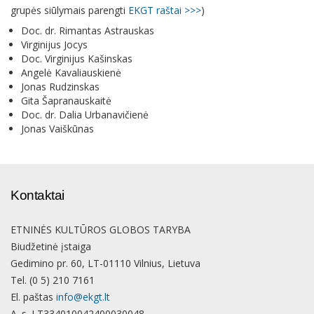
grupės siūlymais parengti
EKGT raštai >>>
)
Doc. dr. Rimantas Astrauskas
Virginijus Jocys
Doc. Virginijus Kašinskas
Angelė Kavaliauskienė
Jonas Rudzinskas
Gita Šapranauskaitė
Doc. dr. Dalia Urbanavičienė
Jonas Vaiškūnas
Kontaktai
ETNINĖS KULTŪROS GLOBOS TARYBA
Biudžetinė įstaiga
Gedimino pr. 60, LT-01110 Vilnius, Lietuva
Tel. (0 5) 210 7161
El. paštas
info@ekgt.lt
A. s. LT334010042400030048