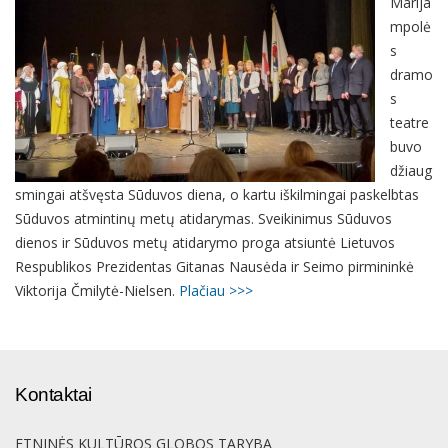
Marija
mpolė
s
dramo
s
teatre
buvo
džiaug
smingai atšvęsta Sūduvos diena, o kartu iškilmingai paskelbtas
Sūduvos atmintinų metų atidarymas. Sveikinimus Sūduvos
dienos ir Sūduvos metų atidarymo proga atsiuntė Lietuvos
Respublikos Prezidentas Gitanas Nausėda ir Seimo pirmininkė
Viktorija Čmilytė-Nielsen.
Plačiau >>>
Kontaktai
ETNINĖS KULTŪROS GLOBOS TARYBA