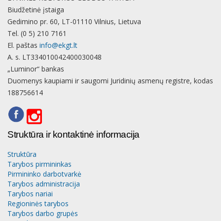
Biudžetinė įstaiga
Gedimino pr. 60, LT-01110 Vilnius, Lietuva
Tel. (0 5) 210 7161
El. paštas
info@ekgt.lt
A. s. LT334010042400030048
„Luminor“ bankas
Duomenys kaupiami ir saugomi Juridinių asmenų registre, kodas
188756614
Struktūra ir kontaktinė informacija
Struktūra
Tarybos pirmininkas
Pirmininko darbotvarkė
Tarybos administracija
Tarybos nariai
Regioninės tarybos
Tarybos darbo grupės