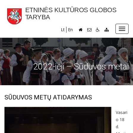
ETNINĖS KULTŪROS GLOBOS
TARYBA
Toggl
Lt
En
navig
2022-ieji – Sūduvos metai
SŪDUVOS METŲ ATIDARYMAS
Vasari
o 18
d.