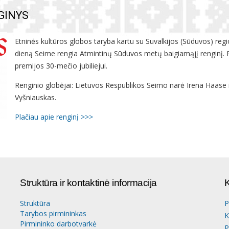
GINYS
Etninės kultūros globos taryba kartu su Suvalkijos (Sūduvos) regi
dieną Seime rengia Atmintinų Sūduvos metų baigiamąjį renginį. 
premijos 30-mečio jubiliejui.
Renginio globėjai: Lietuvos Respublikos Seimo narė Irena Haase 
Vyšniauskas.
Plačiau apie renginį >>>
Struktūra ir kontaktinė informacija
K
Struktūra
P
Tarybos pirmininkas
K
Pirmininko darbotvarkė
P