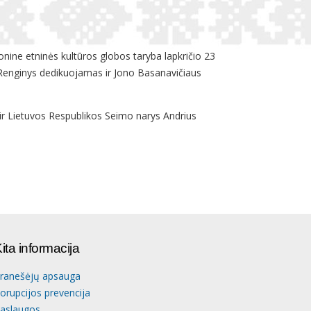
onine etninės kultūros globos taryba lapkričio 23
Renginys dedikuojamas ir Jono Basanavičiaus
ir Lietuvos Respublikos Seimo narys Andrius
ita informacija
ranešėjų apsauga
orupcijos prevencija
aslaugos