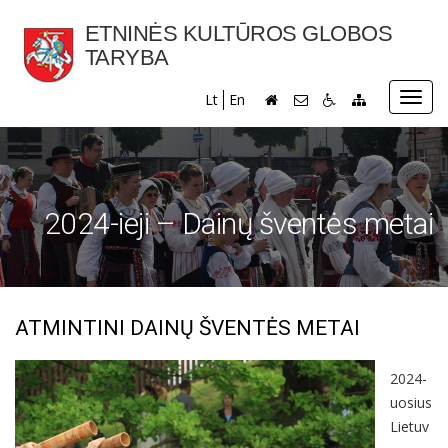
ETNINĖS KULTŪROS GLOBOS
TARYBA
Toggl
Lt
En
navig
2024-ieji – Dainų šventės metai
ATMINTINI DAINŲ ŠVENTĖS METAI
2024-
uosius
Lietuv