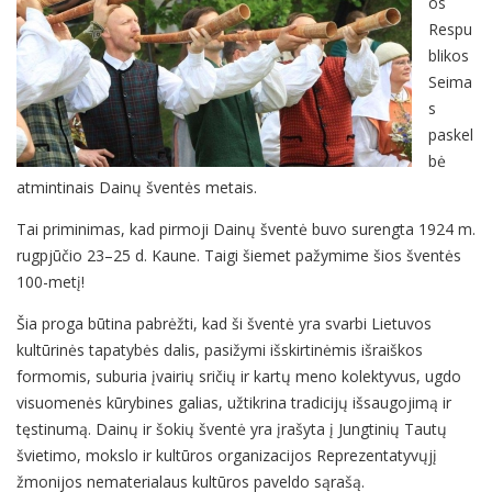
os
Respu
blikos
Seima
s
paskel
bė
atmintinais Dainų šventės metais.
Tai priminimas, kad pirmoji Dainų šventė buvo surengta 1924 m.
rugpjūčio 23–25 d. Kaune. Taigi šiemet pažymime šios šventės
100-metį!
Šia proga būtina pabrėžti, kad ši šventė yra svarbi Lietuvos
kultūrinės tapatybės dalis, pasižymi išskirtinėmis išraiškos
formomis, suburia įvairių sričių ir kartų meno kolektyvus, ugdo
visuomenės kūrybines galias, užtikrina tradicijų išsaugojimą ir
tęstinumą. Dainų ir šokių šventė yra įrašyta į Jungtinių Tautų
švietimo, mokslo ir kultūros organizacijos Reprezentatyvųjį
žmonijos nematerialaus kultūros paveldo sąrašą.