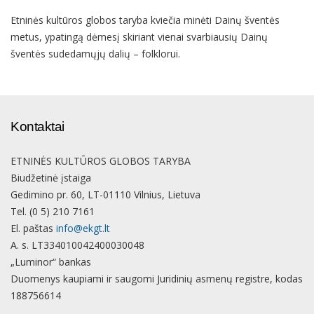
Etninės kultūros globos taryba kviečia minėti Dainų šventės
metus, ypatingą dėmesį skiriant vienai svarbiausių Dainų
šventės sudedamųjų dalių – folklorui.
Kontaktai
ETNINĖS KULTŪROS GLOBOS TARYBA
Biudžetinė įstaiga
Gedimino pr. 60, LT-01110 Vilnius, Lietuva
Tel. (0 5) 210 7161
El. paštas
info@ekgt.lt
A. s. LT334010042400030048
„Luminor“ bankas
Duomenys kaupiami ir saugomi Juridinių asmenų registre, kodas
188756614