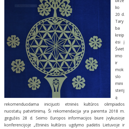
birže
lio
20 d.
Tary
ba
kreip
ėsi į
Šviet
imo
ir
mok
slo
mini
sterij
ą
rekomenduodama inicijuoti etninės kultūros olimpiados
nuostatų patvirtinimą. Ši rekomendacija yra paremta 2018 m.
gegužės 28 d. Seimo Europos informacijos biure įvykusioje
konferencijoje „Etninės kultūros ugdymo padėtis Lietuvoje ir