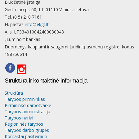
Biudžetinė įstaiga
Gedimino pr. 60, LT-01110 Vilnius, Lietuva
Tel. (0 5) 210 7161
El. paštas
info@ekgt.lt
A. s. LT334010042400030048
„Luminor“ bankas
Duomenys kaupiami ir saugomi Juridinių asmenų registre, kodas
188756614
Struktūra ir kontaktinė informacija
Struktūra
Tarybos pirmininkas
Pirmininko darbotvarkė
Tarybos administracija
Tarybos nariai
Regioninės tarybos
Tarybos darbo grupės
Kontaktai pasiteirauti