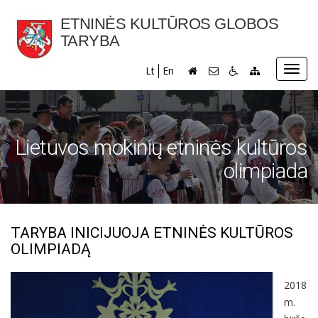
ETNINĖS KULTŪROS GLOBOS
TARYBA
Toggl
Lt
En
navig
Lietuvos mokinių etninės kultūros
olimpiada
TARYBA INICIJUOJA ETNINĖS KULTŪROS
OLIMPIADĄ
2018
m.