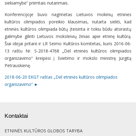
siekiamybė“ priimtais nutarimais.
Konferencijoje buvo nagrinėtas Lietuvos mokinių etninės
kultūros olimpiados poreikio klausimas, nutarta siekti, kad
etninės kultūros olimpiada būtų įteisinta ir tokiu būdu atsirastų
galimybė gilinti Lietuvos moksleivių žinias apie etninę kultūrą.
Šiai idėjai pritarė ir LR Seimo Kultūros komitetas, kuris 2016-06-
13 raštu Nr. S-2018-4768 „Dėl etninės kultūros olimpiados
organizavimo“ kreipėsi į švietimo ir mokslo ministrę Jurgitą
Petrauskienę.
2018-06-20 EKGT raštas „Dėl etninės kultūros olimpiados
organizavimo“ ►
Kontaktai
ETNINĖS KULTŪROS GLOBOS TARYBA