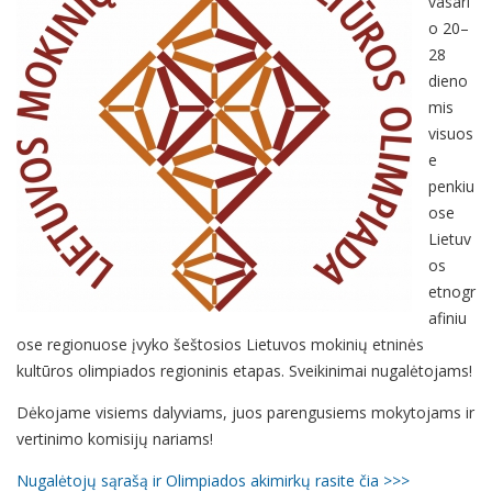
vasari
o 20–
28
dieno
mis
visuos
e
penkiu
ose
Lietuv
os
etnogr
afiniu
ose regionuose įvyko šeštosios Lietuvos mokinių etninės
kultūros olimpiados regioninis etapas. Sveikinimai nugalėtojams!
Dėkojame visiems dalyviams, juos parengusiems mokytojams ir
vertinimo komisijų nariams!
Nugalėtojų sąrašą ir Olimpiados akimirkų rasite čia >>>