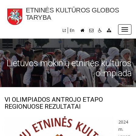
ETNINĖS KULTŪROS GLOBOS
TARYBA
Toggl
Lt
En
navig
Lietuvos mokinių etninės kultūros
olimpiada
VI OLIMPIADOS ANTROJO ETAPO
REGIONUOSE REZULTATAI
2024
m.