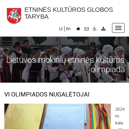
ETNINĖS KULTŪROS GLOBOS
TARYBA
Toggl
Lt
En
navig
Lietuvos mokinių etninės kultūros
olimpiada
VI OLIMPIADOS NUGALĖTOJAI
2024
m.
bala