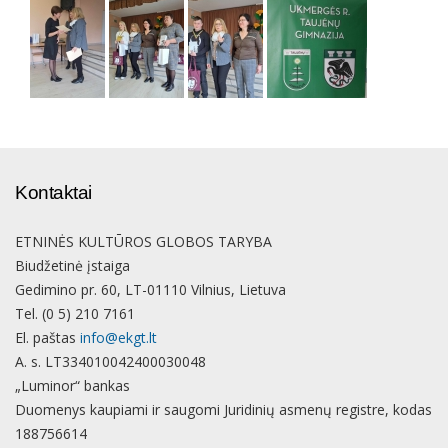
Kontaktai
ETNINĖS KULTŪROS GLOBOS TARYBA
Biudžetinė įstaiga
Gedimino pr. 60, LT-01110 Vilnius, Lietuva
Tel. (0 5) 210 7161
El. paštas
info@ekgt.lt
A. s. LT334010042400030048
„Luminor“ bankas
Duomenys kaupiami ir saugomi Juridinių asmenų registre, kodas
188756614