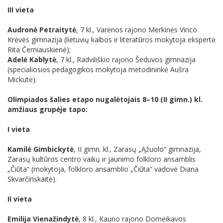
III vieta
Audronė Petraitytė
, 7 kl., Varėnos rajono Merkinės Vinco
Krėvės gimnazija (lietuvių kalbos ir literatūros mokytoja ekspertė
Rita Černiauskienė);
Adelė Kablytė
, 7 kl., Radviliškio rajono Šeduvos gimnazija
(specialiosios pedagogikos mokytoja metodininkė Aušra
Mickutė).
Olimpiados šalies etapo nugalėtojais 8–10 (II gimn.) kl.
amžiaus grupėje tapo:
I vieta
Kamilė Gimbickytė
, II gimn. kl., Zarasų „Ąžuolo“ gimnazija,
Zarasų kultūros centro vaikų ir jaunimo folkloro ansamblis
„Čiūta“ (mokytoja, folkloro ansamblio „Čiūta“ vadovė Diana
Skvarčinskaitė).
II vieta
Emilija Vienažindytė
, 8 kl., Kauno rajono Domeikavos