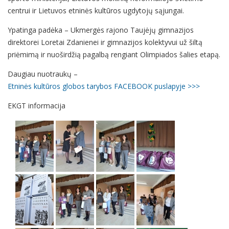
centrui ir Lietuvos etninės kultūros ugdytojų sąjungai.
Ypatinga padėka – Ukmergės rajono Taujėjų gimnazijos
direktorei Loretai Zdanienei ir gimnazijos kolektyvui už šiltą
priėmimą ir nuoširdžią pagalbą rengiant Olimpiados šalies etapą.
Daugiau nuotraukų –
Etninės kultūros globos tarybos FACEBOOK puslapyje >>>
EKGT informacija