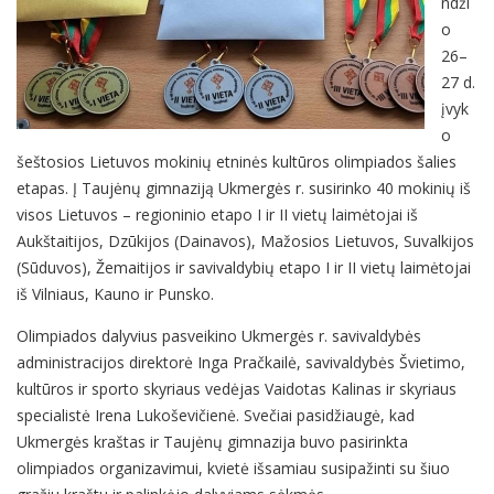
ndži
o
26–
27 d.
įvyk
o
šeštosios Lietuvos mokinių etninės kultūros olimpiados šalies
etapas. Į Taujėnų gimnaziją Ukmergės r. susirinko 40 mokinių iš
visos Lietuvos – regioninio etapo I ir II vietų laimėtojai iš
Aukštaitijos, Dzūkijos (Dainavos), Mažosios Lietuvos, Suvalkijos
(Sūduvos), Žemaitijos ir savivaldybių etapo I ir II vietų laimėtojai
iš Vilniaus, Kauno ir Punsko.
Olimpiados dalyvius pasveikino Ukmergės r. savivaldybės
administracijos direktorė Inga Pračkailė, savivaldybės Švietimo,
kultūros ir sporto skyriaus vedėjas Vaidotas Kalinas ir skyriaus
specialistė Irena Lukoševičienė. Svečiai pasidžiaugė, kad
Ukmergės kraštas ir Taujėnų gimnazija buvo pasirinkta
olimpiados organizavimui, kvietė išsamiau susipažinti su šiuo