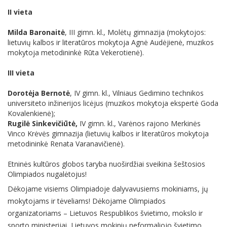
II vieta
Milda Baronaitė
, III gimn. kl., Molėtų gimnazija (mokytojos:
lietuvių kalbos ir literatūros mokytoja Agnė Audėjienė, muzikos
mokytoja metodininkė Rūta Vekerotienė).
III vieta
Dorotėja Bernotė
, IV gimn. kl., Vilniaus Gedimino technikos
universiteto inžinerijos licėjus (muzikos mokytoja ekspertė Goda
Kovalenkienė);
Rugilė Sinkevičiūtė,
IV gimn. kl., Varėnos rajono Merkinės
Vinco Krėvės gimnazija (lietuvių kalbos ir literatūros mokytoja
metodininkė Renata Varanavičienė).
Etninės kultūros globos taryba nuoširdžiai sveikina šeštosios
Olimpiados nugalėtojus!
Dėkojame visiems Olimpiadoje dalyvavusiems mokiniams, jų
mokytojams ir tėveliams! Dėkojame Olimpiados
organizatoriams – Lietuvos Respublikos švietimo, mokslo ir
sporto ministerijai, Lietuvos mokinių neformaliojo švietimo