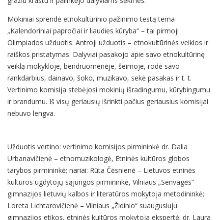
gražiu kraštu ir palinkėjo dalyviams sėkmės.
Mokiniai sprendė etnokultūrinio pažinimo testą tema
„Kalendoriniai papročiai ir liaudies kūryba“
– tai pirmoji
Olimpiados užduotis. Antroji užduotis – etnokultūrinės veiklos ir
raiškos pristatymas. Dalyviai pasakojo apie savo etnokultūrinę
veiklą mokykloje, bendruomenėje, šeimoje, rodė savo
rankdarbius, dainavo, šoko, muzikavo, sekė pasakas ir t. t.
Vertinimo komisija stebėjosi mokinių išradingumu, kūrybingumu
ir brandumu. Iš visų geriausių išrinkti pačius geriausius komisijai
nebuvo lengva.
Užduotis vertino: vertinimo komisijos pirmininkė dr. Dalia
Urbanavičienė – etnomuzikologė, Etninės kultūros globos
tarybos pirmininkė; nariai: Rūta Čėsnienė – Lietuvos etninės
kultūros ugdytojų sąjungos pirmininkė, Vilniaus „Senvagės“
gimnazijos lietuvių kalbos ir literatūros mokytoja metodininkė;
Loreta Lichtarovičienė – Vilniaus „Židinio“ suaugusiuju
gimnazijos etikos, etninės kultūros mokytoja ekspertė; dr. Laura