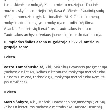
Lukenskienė – etnologė, Kauno miesto muziejaus Tautinės
muzikos skyriaus muziejininkė; Rasa Gelčienė – šiaudinių sodų
rišėja, etnomuzikologė, Nacionalinės M. K. Čiurlionio menų
mokyklos dorinio ugdymo mokytoja metodininkė; Rima
Visackienė – Lietuvių literatūros ir tautosakos instituto
Tautosakos archyvo skyriaus jaunesnioji mokslo darbuotoja.
Olimpiados šalies etapo nugalėtojais 5–7 kl. amžiaus
grupėje tapo:
I vieta
Vesta Tamošauskaitė
, 7 kl., Mažeikių Pavasario progimnazija
(mokytojos: lietuvių kalbos ir literatūros mokytoja metodininkė
Dainora Dimienė, technologijų mokytoja metodininkė Ramutė
Januševičienė).
II vieta
Morta Šakytė
, 6 kl., Mažeikių Pavasario progimnazija (lietuvių
kalbos ir literatūros mokytoja metodininkė Dainora Dimienė).