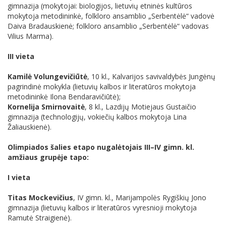
gimnazija (mokytojai: biologijos, lietuvių etninės kultūros
mokytoja metodininkė, folkloro ansamblio „Serbentėlė“ vadovė
Daiva Bradauskienė; folkloro ansamblio „Serbentėlė“ vadovas
Vilius Marma).
III vieta
Kamilė Volungevičiūtė
, 10 kl., Kalvarijos savivaldybės Jungėnų
pagrindinė mokykla (lietuvių kalbos ir literatūros mokytoja
metodininkė Ilona Bendaravičiūtė);
Kornelija Smirnovaitė
, 8 kl., Lazdijų Motiejaus Gustaičio
gimnazija (technologijų, vokiečių kalbos mokytoja Lina
Žaliauskienė).
Olimpiados šalies etapo nugalėtojais III–IV gimn. kl.
amžiaus grupėje tapo:
I vieta
Titas Mockevičius
, IV gimn. kl., Marijampolės Rygiškių Jono
gimnazija (lietuvių kalbos ir literatūros vyresnioji mokytoja
Ramutė Straigienė).