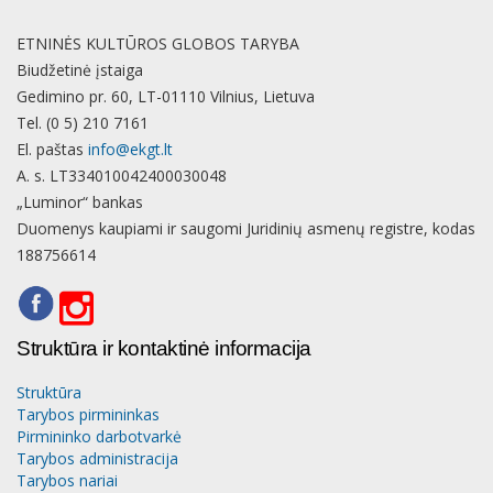
ETNINĖS KULTŪROS GLOBOS TARYBA
Biudžetinė įstaiga
Gedimino pr. 60, LT-01110 Vilnius, Lietuva
Tel. (0 5) 210 7161
El. paštas
info@ekgt.lt
A. s. LT334010042400030048
„Luminor“ bankas
Duomenys kaupiami ir saugomi Juridinių asmenų registre, kodas
188756614
Struktūra ir kontaktinė informacija
Struktūra
Tarybos pirmininkas
Pirmininko darbotvarkė
Tarybos administracija
Tarybos nariai