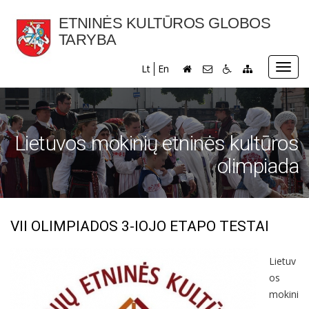
ETNINĖS KULTŪROS GLOBOS
TARYBA
Toggl
Lt
En
navig
Lietuvos mokinių etninės kultūros
olimpiada
VII OLIMPIADOS 3-IOJO ETAPO TESTAI
Lietuv
os
mokini