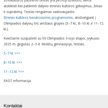
Etnokultūros pažinimo testas yra pirmoji užduotis, skirta
atskleisti bei patikrinti dalyvio etninės kultūros gebėjimus, žinias
ir supratimą. Testas rengiamas vadovaujantis
Etninės kultūros bendrosiomis programomis
, atsižvelgiant į
Olimpiados dalyvių tris amžiaus grupes (5–7 kl., 8–10 kl. ir 11–12
kl.).
Kviečiame susipažinti su VII Olimpiados 3-iojo etapo, įvykusio
2025 m. gegužės 2–3 d. Molėtų gimnazijoje, testais.
5–7 kl. >>>
8–10 kl. >>>
11–12 kl. >>>
EKGT informacija
Kontaktai