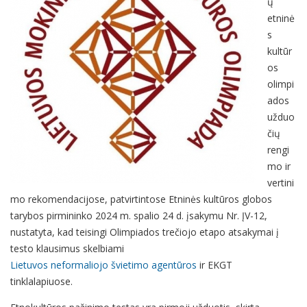
ų
etninė
s
kultūr
os
olimpi
ados
užduo
čių
rengi
mo ir
vertini
mo rekomendacijose, patvirtintose Etninės kultūros globos
tarybos pirmininko 2024 m. spalio 24 d. įsakymu Nr. ĮV-12,
nustatyta, kad teisingi Olimpiados trečiojo etapo atsakymai į
testo klausimus skelbiami
Lietuvos neformaliojo švietimo agentūros
ir EKGT
tinklalapiuose.