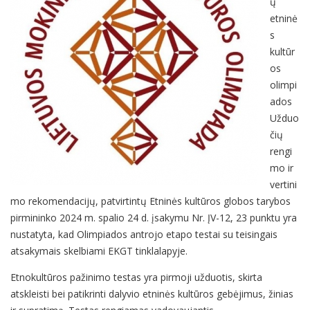
ų
etninė
s
kultūr
os
olimpi
ados
Užduo
čių
rengi
mo ir
vertini
mo rekomendacijų, patvirtintų Etninės kultūros globos tarybos
pirmininko 2024 m. spalio 24 d. įsakymu Nr. ĮV-12, 23 punktu yra
nustatyta, kad Olimpiados antrojo etapo testai su teisingais
atsakymais skelbiami EKGT tinklalapyje.
Etnokultūros pažinimo testas yra pirmoji užduotis, skirta
atskleisti bei patikrinti dalyvio etninės kultūros gebėjimus, žinias