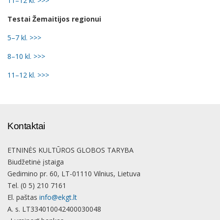
11–12 kl. >>>
Testai Žemaitijos regionui
5–7 kl. >>>
8–10 kl. >>>
11–12 kl. >>>
Kontaktai
ETNINĖS KULTŪROS GLOBOS TARYBA
Biudžetinė įstaiga
Gedimino pr. 60, LT-01110 Vilnius, Lietuva
Tel. (0 5) 210 7161
El. paštas
info@ekgt.lt
A. s. LT334010042400030048