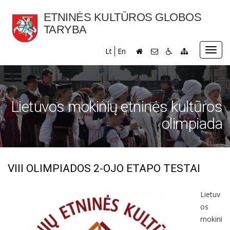
ETNINĖS KULTŪROS GLOBOS
TARYBA
Toggl
Lt
En
navig
Lietuvos mokinių etninės kultūros
olimpiada
VIII OLIMPIADOS 2-OJO ETAPO TESTAI
Lietuv
os
mokini