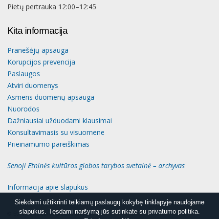
Pietų pertrauka 12:00–12:45
Kita informacija
Pranešėjų apsauga
Korupcijos prevencija
Paslaugos
Atviri duomenys
Asmens duomenų apsauga
Nuorodos
Dažniausiai užduodami klausimai
Konsultavimasis su visuomene
Prieinamumo pareiškimas
Senoji Etninės kultūros globos tarybos svetainė – archyvas
Informacija apie slapukus
Siekdami užtikrinti teikiamų paslaugų kokybę tinklapyje naudojame
Siekdami užtikrinti teikiamų paslaugų kokybę tinklapyje naudojame
slapukus. Tęsdami naršymą jūs sutinkate su privatumo politika.
slapukus. Tęsdami naršymą jūs sutinkate su privatumo politika.
© Etninės kultūros globos taryba