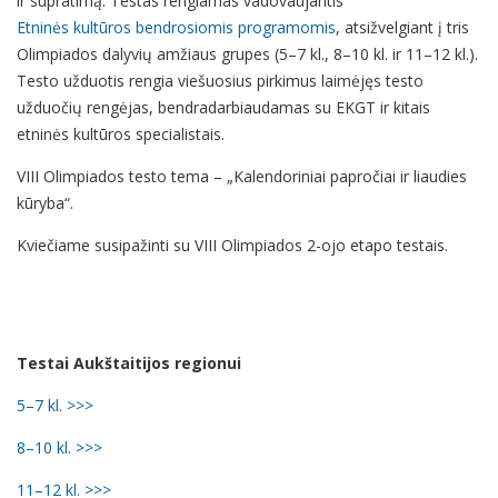
ir supratimą. Testas rengiamas vadovaujantis
Etninės kultūros bendrosiomis programomis
, atsižvelgiant į tris
Olimpiados dalyvių amžiaus grupes (5–7 kl., 8–10 kl. ir 11–12 kl.).
Testo užduotis rengia viešuosius pirkimus laimėjęs testo
užduočių rengėjas, bendradarbiaudamas su EKGT ir kitais
etninės kultūros specialistais.
VIII Olimpiados testo tema – „Kalendoriniai papročiai ir liaudies
kūryba“.
Kviečiame susipažinti su VIII Olimpiados 2-ojo etapo testais.
Testai Aukštaitijos regionui
5–7 kl. >>>
8–10 kl. >>>
11–12 kl. >>>