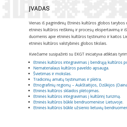
ĮVADAS
Vienas iš pagrindinių Etninės kultūros globos tarybos
etninės kultūros reiškinių ir procesų ekspertavimą ir 
duomenis apie etninės kultūros tęstinumo ir kaitos Li
etninės kultūros valstybinės globos tikslais.
Kviečiame susipažinti su EKGT iniciatyva atliktais tyrim
Etninės kultūros integravimas į bendrąją kultūros po
Nematerialaus kultūros paveldo apsauga
.
Švietimas ir mokslas.
Tradicinių amatų tęstinumas ir plėtra
.
Etnografinių regionų – Aukštaitijos, Dzūkijos (Dai
Etninės kultūros sklaidos plėtojimas
.
Etninės kultūros integravimas į kultūrinį turizmą.
Etninės kultūros būklė bendruomenėse Lietuvoje
.
Etninės kultūros būklė užsienio lietuvių bendruom