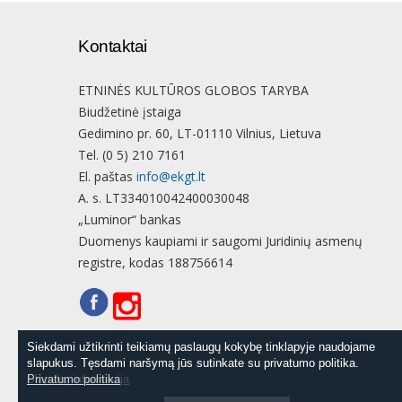
Kontaktai
ETNINĖS KULTŪROS GLOBOS TARYBA
Biudžetinė įstaiga
Gedimino pr. 60, LT-01110 Vilnius, Lietuva
Tel. (0 5) 210 7161
El. paštas
info@ekgt.lt
A. s. LT334010042400030048
„Luminor“ bankas
Duomenys kaupiami ir saugomi Juridinių asmenų
registre, kodas 188756614
Siekdami užtikrinti teikiamų paslaugų kokybę tinklapyje naudojame
Siekdami užtikrinti teikiamų paslaugų kokybę tinklapyje naudojame
slapukus. Tęsdami naršymą jūs sutinkate su privatumo politika.
slapukus. Tęsdami naršymą jūs sutinkate su privatumo politika.
Slapukų informacija
Privatumo politika