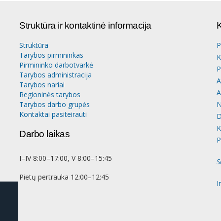
Struktūra ir kontaktinė informacija
K
Struktūra
P
Tarybos pirmininkas
K
Pirmininko darbotvarkė
P
Tarybos administracija
A
Tarybos nariai
A
Regioninės tarybos
Tarybos darbo grupės
N
Kontaktai pasiteirauti
D
K
Darbo laikas
P
I–IV 8:00–17:00, V 8:00–15:45
S
Pietų pertrauka 12:00–12:45
I