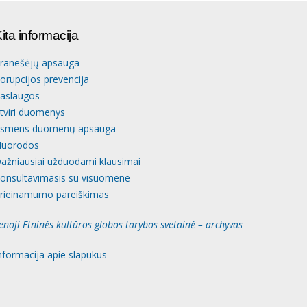
ita informacija
ranešėjų apsauga
orupcijos prevencija
aslaugos
tviri duomenys
smens duomenų apsauga
uorodos
ažniausiai užduodami klausimai
onsultavimasis su visuomene
rieinamumo pareiškimas
enoji Etninės kultūros globos tarybos svetainė – archyvas
nformacija apie slapukus