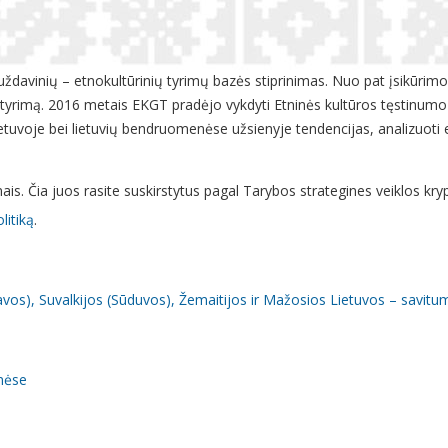
 uždavinių – etnokultūrinių tyrimų bazės stiprinimas. Nuo pat įsikūri
ištyrimą. 2016 metais EKGT pradėjo vykdyti Etninės kultūros tęstinumo 
etuvoje bei lietuvių bendruomenėse užsienyje tendencijas, analizuoti e
ais. Čia juos rasite suskirstytus pagal Tarybos strategines veiklos kryp
litiką
.
navos), Suvalkijos (Sūduvos), Žemaitijos ir Mažosios Lietuvos – savit
enėse