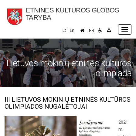
ETNINĖS KULTŪROS GLOBOS
TARYBA
Toggl
Lt
En
navig
Lietuvos mokinių etninės kultūros
olimpiada
III LIETUVOS MOKINIŲ ETNINĖS KULTŪROS
OLIMPIADOS NUGALĖTOJAI
2021
m.