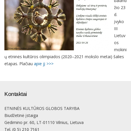
baland
žio 23
d.
įvyko
III
Lietuv
os
mokini
ų etninės kultūros olimpiados (2020–2021 mokslo metai) šalies
etapas. Plačiau
apie jį >>>
Kontaktai
ETNINĖS KULTŪROS GLOBOS TARYBA
Biudžetinė įstaiga
Gedimino pr. 60, LT-01110 Vilnius, Lietuva
Tel. (0 5) 210 7161