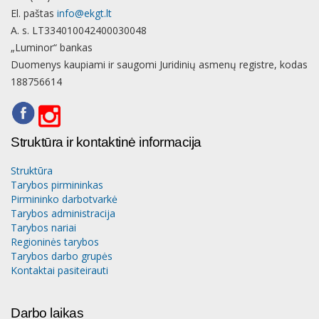
El. paštas
info@ekgt.lt
A. s. LT334010042400030048
„Luminor“ bankas
Duomenys kaupiami ir saugomi Juridinių asmenų registre, kodas
188756614
Struktūra ir kontaktinė informacija
Struktūra
Tarybos pirmininkas
Pirmininko darbotvarkė
Tarybos administracija
Tarybos nariai
Regioninės tarybos
Tarybos darbo grupės
Kontaktai pasiteirauti
Darbo laikas