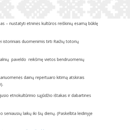
as – nustatyti etninės kultūros reiškinių esamą būklę
istoriniais duomenimis tirti Raižių totorių
iliakalnių paveldo reikšmę vietos bendruomenių
kariuomenės dainų repertuaro kitimą atskirais
0).
usio etnokultūrinio sąjūdžio ištakas ir dabartines
seniausių laikų iki šių dienų. (Paskelbta leidinyje