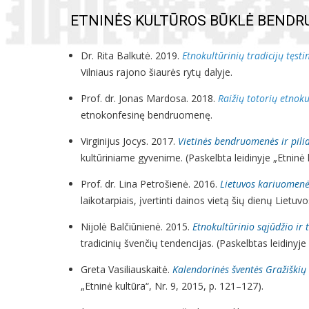
ETNINĖS KULTŪROS BŪKLĖ BENDR
Dr. Rita Balkutė. 2019.
Etnokultūrinių tradicijų tęst
Vilniaus rajono šiaurės rytų dalyje.
Prof. dr. Jonas Mardosa. 2018.
Raižių totorių etnoku
etnokonfesinę bendruomenę.
Virginijus Jocys. 2017.
Vietinės bendruomenės ir piliak
kultūriniame gyvenime. (Paskelbta leidinyje „Etninė k
Prof. dr. Lina Petrošienė. 2016.
Lietuvos kariuomenė
laikotarpiais, įvertinti dainos vietą šių dienų Lietuv
Nijolė Balčiūnienė. 2015.
Etnokultūrinio sąjūdžio ir 
tradicinių švenčių tendencijas. (Paskelbtas leidinyje 
Greta Vasiliauskaitė.
Kalendorinės šventės Gražiškių 
„Etninė kultūra“, Nr. 9, 2015, p. 121–127).