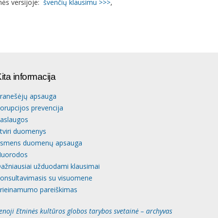
nės versijoje:
švenčių klausimu >>>
,
ita informacija
ranešėjų apsauga
orupcijos prevencija
aslaugos
tviri duomenys
smens duomenų apsauga
uorodos
ažniausiai užduodami klausimai
onsultavimasis su visuomene
rieinamumo pareiškimas
enoji Etninės kultūros globos tarybos svetainė – archyvas