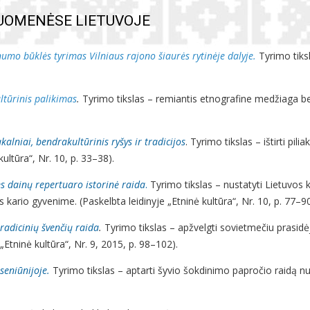
UOMENĖSE LIETUVOJE
inumo būklės tyrimas Vilniaus rajono šiaurės rytinėje dalyje
.
Tyrimo tiksl
ltūrinis palikimas
.
Tyrimo tikslas – remiantis etnografine medžiaga bei 
alniai, bendrakultūrinis ryšys ir tradicijos
. Tyrimo tikslas – ištirti p
ultūra“, Nr. 10, p. 33–38).
s dainų repertuaro istorinė raida
.
Tyrimo tikslas – nustatyti Lietuvos 
os kario gyvenime. (Paskelbta leidinyje „Etninė kultūra“, Nr. 10, p. 77–9
tradicinių švenčių raida
.
Tyrimo tikslas – apžvelgti sovietmečiu prasidėj
„Etninė kultūra“, Nr. 9, 2015, p. 98–102).
seniūnijoje.
Tyrimo tikslas – aptarti šyvio šokdinimo papročio raidą nuo 