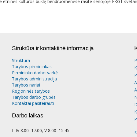
e etninės kultūros būklę bendruomenėse rasite senojoje EKGT svetai
Struktūra ir kontaktinė informacija
K
Struktūra
P
Tarybos pirmininkas
K
Pirmininko darbotvarkė
P
Tarybos administracija
A
Tarybos nariai
A
Regioninės tarybos
Tarybos darbo grupės
N
Kontaktai pasiteirauti
D
K
Darbo laikas
P
I–IV 8:00–17:00, V 8:00–15:45
S