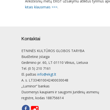
Ankstesnių metų EKGT užsakymu atliktus tyrimus api
kitais klausimais >>>
.
Kontaktai
ETNINĖS KULTŪROS GLOBOS TARYBA
Biudžetinė įstaiga
Gedimino pr. 60, LT-01110 Vilnius, Lietuva
Tel. (0 5) 210 7161
El. paštas
info@ekgt.lt
A. s. LT334010042400030048
„Luminor“ bankas
Duomenys kaupiami ir saugomi Juridinių asmenų
registre, kodas 188756614