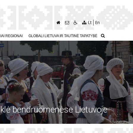
Lt
En
AI REGIONAI
GLOBALI LIETUVA IR TAUTINĖ TAPATYBĖ
klė bendruomenėse Lietuvoje